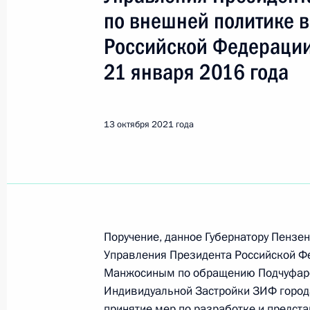
Манжосин Александр Леонидо
по внешней политике 
Российской Федерации
Показа
21 января 2016 года
11 мая 2022 года, среда
13 октября 2021 года
Продлен контроль исполнения пору
видео-конференц-связи жителя Сам
Президента Российской Федерации
Российской Федерации по внешней
Федерации по приёму граждан в М
Поручение, данное Губернатору Пензе
11 мая 2022 года, 17:31
Управления Президента Российской Ф
Манжосиным по обращению Подчуфаро
Индивидуальной Застройки ЗИФ город
О ходе исполнения поручения по и
принятие мер по разработке и предст