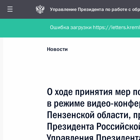
Управление Президента по работе с о
Ошибка загрузки https://letters.krem
Обратиться в форме электронного докуме
Все новости
Личный приём
Мобильна
Новости
Поиск по руководителю, географии и тематике
О ходе принятия мер п
в режиме видео-конфе
Все руководители, регионы, города и темы
Пензенской области, 
Президента Российско
Управления Президент