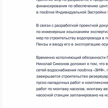
конференц-связи жителя Самарской
финансирования по обеспечению цен
Президента Российской Федерации
в посёлке Индивидуальной Застройки
Российской Федерации по внешней
Федерации по приёму граждан в М
В связи с разработкой проектной док
по инженерным изысканиям экспертизы
11 мая 2022 года, 17:30
мер по строительству водопровода в 
Пензы и вводу его в эксплуатацию ос
31 января 2022 года, понедельник
Временно исполняющий обязанности П
Николай Симонов доложил о том, что 
Приняты меры по итогам личного 
сетей водоснабжения посёлка «ЗИФ», 
жительницы Пензенской области, п
завершается строительство резервуа
Российской Федерации начальнико
пуско-наладочных работ и комплексно
Федерации по внешней политике в
работ по монтажу насосов, монтажу а
по приёму граждан в Москве 21 ян
насосной станции запланировано на н
31 января 2022 года, 18:49