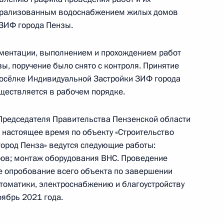
 области, проведённого по поручению
трализованным водоснабжением жилых домов
 начальником Управления Президента
 ЗИФ города Пензы.
 политике в Приёмной Президента Российской
оскве 28 февраля 2017 года
ументации, выполнением и прохождением работ
, поручение было снято с контроля. Принятие
посёлке Индивидуальной Застройки ЗИФ города
уществляется в рабочем порядке.
редседателя Правительства Пензенской области
в настоящее время по объекту «Строительство
приёма в режиме видео-конференц-связи
город Пенза» ведутся следующие работы:
роведённого по поручению Президента
ров; монтаж оборудования ВНС. Проведение
м Управления Президента Российской
е опробование всего объекта по завершении
 Приёмной Президента Российской Федерации
втоматики, электроснабжению и благоустройству
варя 2016 года
оябрь 2021 года.