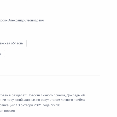
осин Александр Леонидович
ного по итогам личного приёма в режиме видео-
вской области, проведённого по поручению
 начальником Управления Президента
енская область
 политике в Приёмной Президента Российской
а
оскве 20 декабря 2017 года
ован в разделах:
Новости личного приёма
,
Доклады об
нии поручений, данных по результатам личного приёма
ручения, данного по итогам личного приёма
бликации:
13 октября 2021 года, 22:10
ителя Забайкальского края, проведённого
ая версия
кой Федерации начальником Управления