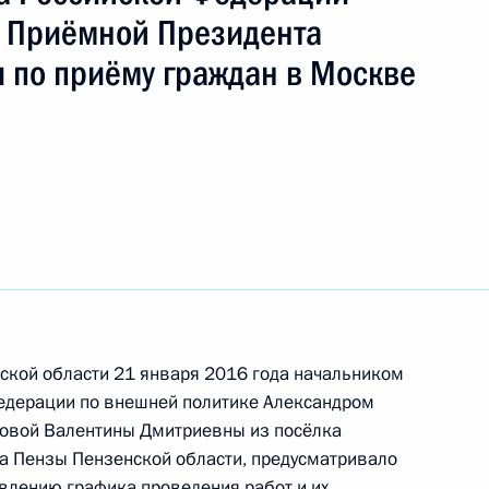
вич
в Приёмной Президента
 по приёму граждан в Москве
ть следующие материалы
чения по итогам личного приёма в режиме
арской области, проведённого по поручению
 начальником Управления Президента
 политике в Приёмной Президента Российской
оскве 28 февраля 2017 года
нской области 21 января 2016 года начальником
едерации по внешней политике Александром
вой Валентины Дмитриевны из посёлка
а Пензы Пензенской области, предусматривало
тогам личного приёма в режиме видео-
авлению графика проведения работ и их