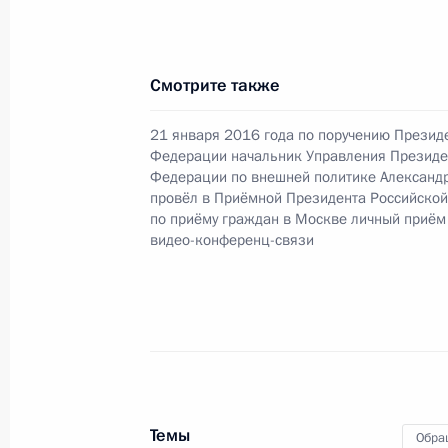
О ходе принятия мер по итогам ли
жительницы Пензенской области, п
Смотрите также
Российской Федерации начальнико
Федерации по внешней политике в
21 января 2016 года по поручению Презид
Федерации начальник Управления Президе
по приёму граждан в Москве 21 ян
Федерации по внешней политике Александ
31 января 2022 года, 18:41
провёл в Приёмной Президента Российско
по приёму граждан в Москве личный приём
видео-конференц-связи
18 января 2022 года, вторник
Исполнено поручение (меры принят
видео-конференц-связи жительницы
по поручению Президента Российс
Президента Российской Федерации
Темы
Российской Федерации по приёму 
Обра