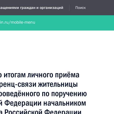
бращениями граждан и организаций
Поиск
lin.ru/mobile-menu
нта
Обратиться в устной форме
Новости
Обзоры обращени
я приёмная
май, 2022
о итогам личного приёма
ренц-связи жительницы
проведённого по поручению
й Федерации начальником
а Российской Федерации