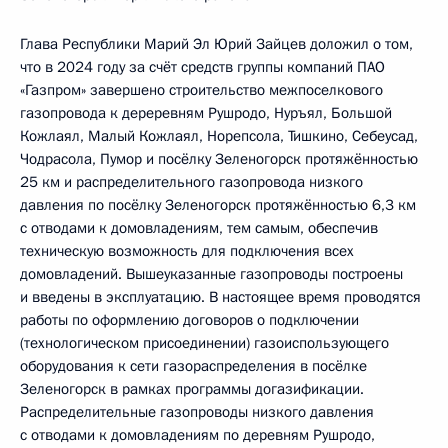
Глава Республики Марий Эл Юрий Зайцев доложил о том,
что в 2024 году за счёт средств группы компаний ПАО
«Газпром» завершено строительство межпоселкового
газопровода к дереревням Рушродо, Нуръял, Большой
Кожлаял, Малый Кожлаял, Норепсола, Тишкино, Себеусад,
Чодрасола, Пумор и посёлку Зеленогорск протяжённостью
25 км и распределительного газопровода низкого
давления по посёлку Зеленогорск протяжённостью 6,3 км
с отводами к домовладениям, тем самым, обеспечив
техническую возможность для подключения всех
домовладений. Вышеуказанные газопроводы построены
и введены в эксплуатацию. В настоящее время проводятся
работы по оформлению договоров о подключении
(технологическом присоединении) газоиспользующего
оборудования к сети газораспределения в посёлке
Зеленогорск в рамках программы догазификации.
Распределительные газопроводы низкого давления
с отводами к домовладениям по деревням Рушродо,