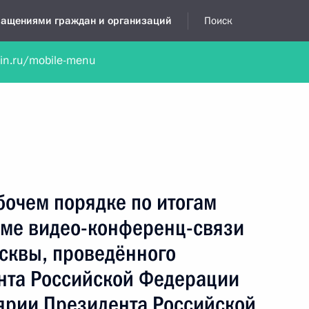
бращениями граждан и организаций
Поиск
lin.ru/mobile-menu
нта
Обратиться в устной форме
Новости
Обзоры обращени
я приёмная
декабрь, 2024
бочем порядке по итогам
име видео-конференц-связи
сквы, проведённого
нта Российской Федерации
ярии Президента Российской