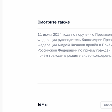
20 ноября 2024 года, среда
Смотрите также
Приняты меры по итогам личного 
жительницы города Москвы, прове
11 июля 2024 года по поручению Президен
Федерации руководителем Канцеля
Федерации руководитель Канцелярии През
Андреем Казаковым в Приёмной Пр
Федерации Андрей Казаков провёл в Приё
граждан в Москве 11 июля 2024 г
Российской Федерации по приёму граждан
приём граждан в режиме видео-конференц
20 ноября 2024 года, 16:48
О ходе принятия мер по итогам ли
жительницы города Москвы, прове
Федерации руководителем Канцеля
Андреем Казаковым в Приёмной Пр
Темы
Обра
граждан в Москве 11 июля 2024 г