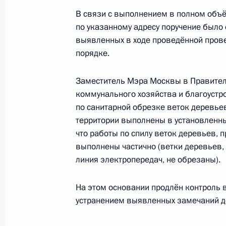
В связи с выполнением в полном объё
Приняты меры по итогам личного 
по указанному адресу поручение было 
жительницы Республики Марий Эл,
выявленных в ходе проведённой пров
Российской Федерации руководите
порядке.
Федерации Андреем Казаковым в 
по приёму граждан в Москве 15 ап
Заместитель Мэра Москвы в Правите
25 ноября 2024 года, 15:29
коммунального хозяйства и благоустр
по санитарной обрезке веток деревье
территории выполнены в установленны
что работы по спилу веток деревьев, 
О ходе принятия мер по итогам ли
выполнены частично (ветки деревьев,
жительницы Республики Марий Эл,
линия электропередач, не обрезаны).
Российской Федерации руководите
Федерации Андреем Казаковым в 
На этом основании продлён контроль 
по приёму граждан в Москве 15 ап
устранением выявленных замечаний до
25 ноября 2024 года, 15:18