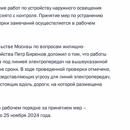
ме работ по устройству наружного освещения
приёма в режиме видео-конференц-связи
снято с контроля. Принятие мер по устранению
 проведённого по поручению Президента
ерки замечаний осуществляется в рабочем
лем Канцелярии Президента Российской
Приёмной Президента Российской Федерации
реля 2021 года
льстве Москвы по вопросам жилищно-
ойства Петр Бирюков доложил о том, что работы
в под линией электропередач на вышеуказанной
е сроки. В ходе проведенной проверки отмечено,
представляющих угрозу для линий электропередач,
чного приёма в режиме видео-конференц-связи
 стоящих вдоль дороги, на которой размещена
 проведённого по поручению Президента
лем Канцелярии Президента Российской
Приёмной Президента Российской Федерации
в рабочем порядке за принятием мер –
реля 2021 года
 25 ноября 2024 года.