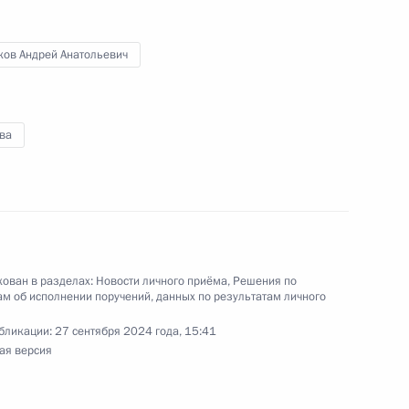
ков Андрей Анатольевич
ва
чения, данного по итогам личного приёма
жительницы Новосибирской области,
дента Российской Федерации руководителем
ой Федерации Андреем Казаковым в Приёмной
 по приёму граждан в Москве 11 июля
ован в разделах:
Новости личного приёма
,
Решения по
м об исполнении поручений, данных по результатам личного
бликации:
27 сентября 2024 года, 15:41
ая версия