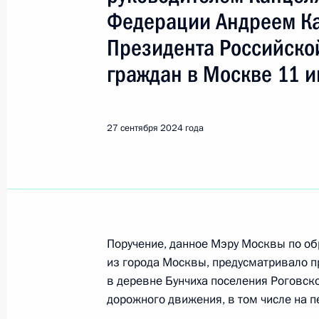
Казаков Андрей Анатольевич
Федерации Андреем К
Президента Российско
Показа
граждан в Москве 11 и
19 декабря 2024 года, четверг
27 сентября 2024 года
О ходе исполнения поручения, дан
конференц-связи жительницы Росто
Президента Российской Федерации
Российской Федерации Андреем Ка
Федерации по приёму граждан в М
Поручение, данное Мэру Москвы по 
19 декабря 2024 года, 16:26
из города Москвы, предусматривало п
в деревне Бунчиха поселения Роговск
дорожного движения, в том числе на п
25 ноября 2024 года, понедельник