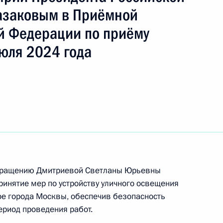
азаковым в Приёмной
й Федерации по приёму
ть следующие материалы
юля 2024 года
ного по итогам личного приёма в режиме видео-
вской области, проведённого по поручению
 руководителем Канцелярии Президента
заковым в Приёмной Президента Российской
оскве 22 июля 2022 года
обращению Дмитриевой Светланы Юрьевны
ринятие мер по устройству уличного освещения
ое города Москвы, обеспечив безопасность
ериод проведения работ.