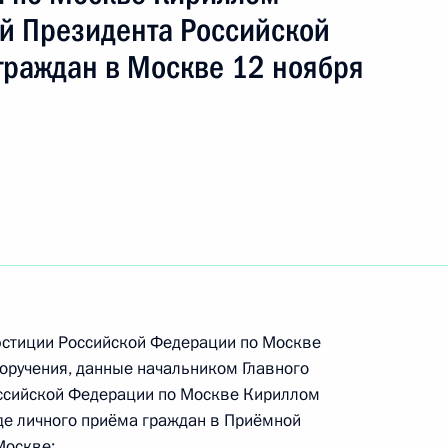
ч
й Президента Российской
граждан в Москве 12 ноября
езультатам личного приёма, проведённого
кой Федерации начальником Главного
 Российской Федерации по Москве Кириллом
 Российской Федерации по приёму граждан
стиции Российской Федерации по Москве
оручения, данные начальником Главного
ссийской Федерации по Москве Кириллом
ю Президента Российской Федерации начальник
де личного приёма граждан в Приёмной
а юстиции Российской Федерации по Москве
Москве: