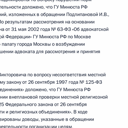
тельности доложено, что ГУ Минюста РФ
ий, изложенных в обращении Подлипановой И.В.,
о результатам рассмотрения на основании
на от 31 мая 2002 года № 63-ФЗ «Об адвокатской
ю Президента Российской Федерации начальник
кой Федерации» ГУ Минюста РФ по Москве
а юстиции Российской Федерации по Москве
 палату города Москвы о возбуждении
й Президента Российской Федерации по приёму
шении адвоката для рассмотрения и принятия
раждан
кторовича по вопросу несоответствия местной
у закону от 26 сентября 1997 года № 125-ФЗ
ъединениях» доложено, что ГУ Минюста РФ
ении внеплановой проверки местной религиозной
езультатам личного приёма, проведённого
25 Федерального закона от 26 сентября
кой Федерации начальником Главного
и и религиозных объединениях». В ходе
 Российской Федерации по Москве Кириллом
изированы доводы, указанные в обращении
 Российской Федерации по приёму граждан
деятельности организации целям,