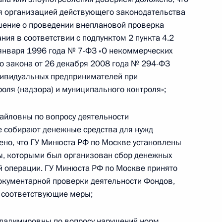
я организацией действующего законодательства
ю Президента Российской Федерации начальник
шение о проведении внеплановой проверка
а юстиции Российской Федерации по Москве
ния в соответствии с подпунктом 2 пункта 4.2
й Президента Российской Федерации по приёму
 января 1996 года № 7-ФЗ «О некоммерческих
раждан
го закона от 26 декабря 2008 года № 294-ФЗ
дивидуальных предпринимателей при
оля (надзора) и муниципального контроля»;
йловны по вопросу деятельности
е собирают денежные средства для нужд
езультатам личного приёма, проведённого
но, что ГУ Минюста РФ по Москве установлены
кой Федерации начальником Главного
, которыми был организован сбор денежных
 Российской Федерации по Москве Кириллом
й операции. ГУ Минюста РФ по Москве принято
 Российской Федерации по приёму граждан
окументарной проверки деятельности Фондов,
ы соответствующие меры;
ладимировны по вопросу нарушений норм