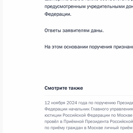
в Москве 29 ноября 2023 года
предусмотренным учредительными док
Федерации.
28 декабря 2023 года, 19:13
Ответы заявителям даны.
29 ноября 2023 года, среда
На этом основании поручения призна
29 ноября 2023 года по поручени
Главного управления Министерств
Кирилл Балашов провел в Приёмно
граждан в Москве личный приём г
Смотрите также
29 ноября 2023 года, 18:30
12 ноября 2024 года по поручению Презид
Федерации начальник Главного управления
юстиции Российской Федерации по Москве
12 мая 2023 года, пятница
провёл в Приёмной Президента Российско
по приёму граждан в Москве личный приём
Исполнены поручения, данные по р