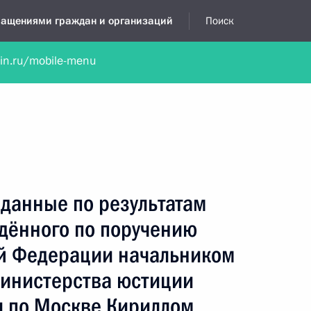
бращениями граждан и организаций
Поиск
lin.ru/mobile-menu
нта
Обратиться в устной форме
Новости
Обзоры обращени
я приёмная
май, 2025
данные по результатам
едённого по поручению
й Федерации начальником
Министерства юстиции
 по Москве Кириллом