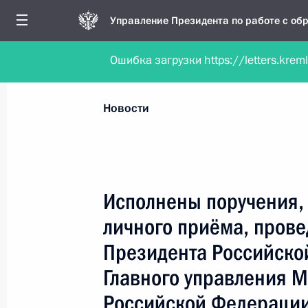
Управление Президента по работе с о
Ошибка загрузки https://letters.krem
Обратиться в форме электронного докуме
Все новости
Личный приём
Мобильна
Новости
Поиск по руководителю, географии и тематике
Исполнены поручения, 
личного приёма, пров
Все руководители, регионы, города и темы
Президента Российско
Главного управления 
Российской Федерации