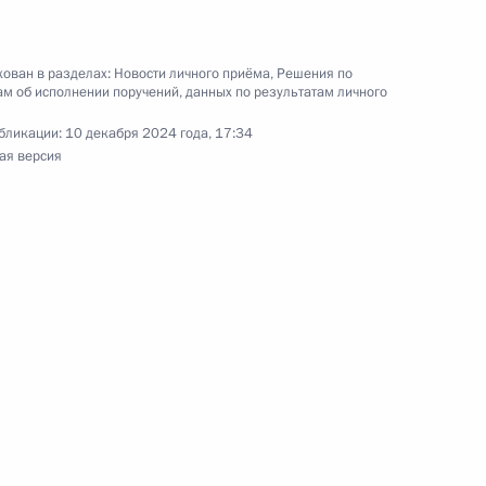
езультатам личного приёма, проведённого
ован в разделах:
Новости личного приёма
,
Решения по
м об исполнении поручений, данных по результатам личного
кой Федерации начальником Главного
 Российской Федерации по Москве Кириллом
бликации:
10 декабря 2024 года, 17:34
 Российской Федерации по приёму граждан
ая версия
ю Президента Российской Федерации начальник
а юстиции Российской Федерации по Москве
й Президента Российской Федерации по приёму
раждан