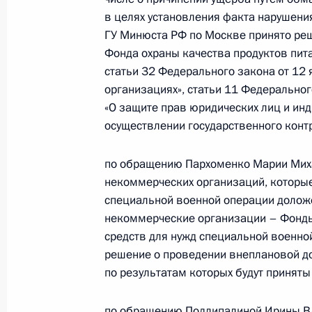
в целях установления факта нарушени
12 ноября 2024 года по поручени
ГУ Минюста РФ по Москве принято ре
Главного управления Министерств
Фонда охраны качества продуктов пита
Кирилл Балашов провёл в Приёмно
статьи 32 Федерального закона от 12
граждан в Москве личный приём г
организациях», статьи 11 Федерально
12 ноября 2024 года, 16:06
«О защите прав юридических лиц и ин
осуществлении государственного контр
24 мая 2024 года, пятница
по обращению Пархоменко Марии Миха
некоммерческих организаций, которы
Исполнены поручения, данные по р
специальной военной операции доложе
по поручению Президента Российс
некоммерческие организации – Фонды
управления Министерства юстиции
средств для нужд специальной военно
Балашовым в Приёмной Президента
решение о проведении внеплановой д
в Москве 24 апреля 2024 года
по результатам которых будут принят
24 мая 2024 года, 15:12
по обращению Подлипалиной Ирины В