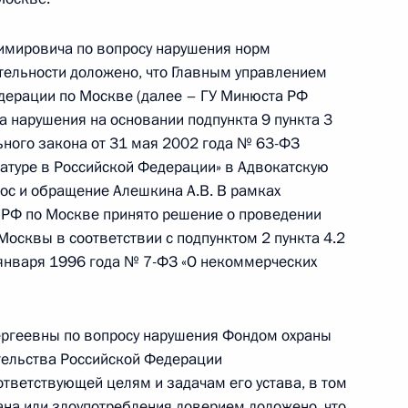
й Президента Российской Федерации по приёму
раждан
мировича по вопросу нарушения норм
тельности доложено, что Главным управлением
дерации по Москве (далее – ГУ Минюста РФ
а нарушения на основании подпункта 9 пункта 3
льного закона от 31 мая 2002 года № 63-ФЗ
катуре в Российской Федерации» в Адвокатскую
езультатам личного приёма, проведённого
ос и обращение Алешкина А.В. В рамках
кой Федерации начальником Главного
РФ по Москве принято решение о проведении
 Российской Федерации по Москве Кириллом
осквы в соответствии с подпунктом 2 пункта 4.2
 Российской Федерации по приёму граждан
 января 1996 года № 7-ФЗ «О некоммерческих
ргеевны по вопросу нарушения Фондом охраны
тельства Российской Федерации
ответствующей целям и задачам его устава, в том
ана или злоупотребления доверием доложено, что