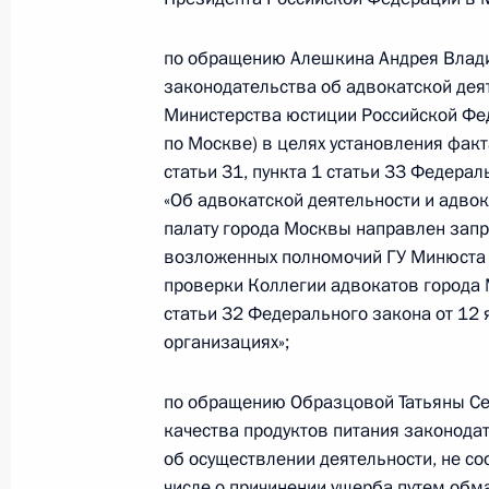
Кирилл Балашов провёл в Приёмно
граждан в Москве личный приём г
по обращению Алешкина Андрея Влади
22 апреля 2025 года, 16:17
законодательства об адвокатской дея
Министерства юстиции Российской Фе
по Москве) в целях установления факт
10 декабря 2024 года, вторник
статьи 31, пункта 1 статьи 33 Федера
«Об адвокатской деятельности и адво
Исполнены поручения, данные по р
палату города Москвы направлен запр
по поручению Президента Российс
возложенных полномочий ГУ Минюста 
управления Министерства юстиции
проверки Коллегии адвокатов города М
Балашовым в Приёмной Президента
статьи 32 Федерального закона от 12
в Москве 12 ноября 2024 года
организациях»;
10 декабря 2024 года, 17:34
по обращению Образцовой Татьяны Се
качества продуктов питания законода
об осуществлении деятельности, не со
12 ноября 2024 года, вторник
числе о причинении ущерба путем обм