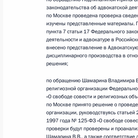
законодательства об адвокатской дея
по Москве проведена проверка сведен
24 апреля 2024 года, среда
изучены представленные материалы. П
пункта 7 статьи 17 Федерального зако
24 апреля 2024 года по поручени
деятельности и адвокатуре в Российс
Главного управления Министерств
внесено представление в Адвокатскую
Кирилл Балашов провёл в Приёмно
дисциплинарного производства в отно
граждан в Москве личный приём г
решения;
24 апреля 2024 года, 15:48
по обращению Шамарина Владимира Ви
религиозной организации Федеральном
28 декабря 2023 года, четверг
«О свободе совести и религиозных об
по Москве принято решение о провед
Исполнены поручения, данные по р
организации, руководствуясь статьей 
по поручению Президента Российс
1997 года № 125-ФЗ «О свободе совест
управления Министерства юстиции
проверки будут проверены и проанал
Балашовым в Приёмной Президента
Шамарина В.В., а также соответствие 