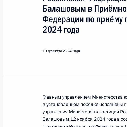
Балашов Кирилл Александрови
Балашовым в Приёмно
Федерации по приёму 
22 мая 2025 года, четверг
2024 года
Исполнены поручения, данные по р
по поручению Президента Российс
управления Министерства юстиции
10 декабря 2024 года
Балашовым в Приёмной Президента
в Москве 22 апреля 2025 года
22 мая 2025 года, 15:56
Главным управлением Министерства ю
22 апреля 2025 года, вторник
в установленном порядке исполнены п
управления Министерства юстиции Ро
22 апреля 2025 года по поручени
Балашовым 12 ноября 2024 года в хо
Главного управления Министерств
Президента Российской Федерации в 