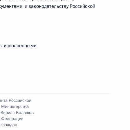
ументами, и законодательству Российской
ны исполненными.
ю Президента Российской Федерации начальник
а юстиции Российской Федерации по Москве
й Президента Российской Федерации по приёму
раждан
ента Российской
 Министерства
 Кирилл Балашов
й Федерации
 граждан
езультатам личного приёма, проведённого