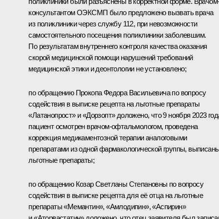
поликлиники были разъяснены в корректной форме. Врачом
консультантом ОЭКСМП было предложено вызвать врача
из поликлиники через службу 112, при невозможности
самостоятельного посещения поликлиники заболевшим.
По результатам внутреннего контроля качества оказания
скорой медицинской помощи нарушений требований
медицинской этики и деонтологии не установлено;
по обращению Прокопа Федора Васильевича по вопросу
содействия в выписке рецепта на льготные препараты
«Латанопрост» и «Дорзопт» доложено, что 9 ноября 2023 год
пациент осмотрен врачом-офтальмологом, проведена
коррекция медикаментозной терапии аналоговыми
препаратами из одной фармакологической группы, выписан
льготные препараты;
по обращению Козар Светланы Степановны по вопросу
содействия в выписке рецепта для её отца на льготные
препараты «Мемантин», «Амлодипин», «Аспирин»
и «Аторвастатин» доложено, что отец заявителя был записа