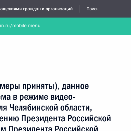
бращениями граждан и организаций
Поиск
lin.ru/mobile-menu
нта
Обратиться в устной форме
Новости
Обзоры обращени
я приёмная
январь, 2024
(меры приняты), данное
ёма в режиме видео-
ля Челябинской области,
чению Президента Российской
м Президента Российской