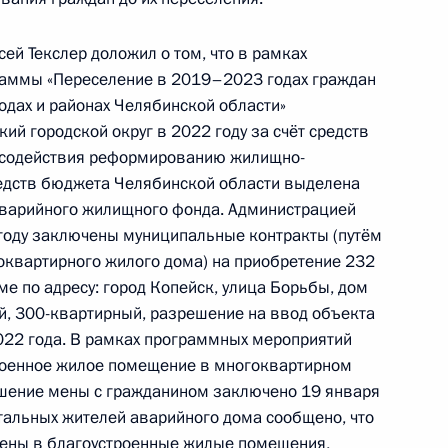
ской Федерации помощником Президента
м Мединским в Приёмной Президента
ей Текслер доложил о том, что в рамках
раждан в Севастополе 17 февраля 2021 года
раммы «Переселение в 2019–2023 годах граждан
одах и районах Челябинской области»
й городской округ в 2022 году за счёт средств
 содействия реформированию жилищно-
редств бюджета Челябинской области выделена
аварийного жилищного фонда. Администрацией
 году заключены муниципальные контракты (путём
ного по итогам личного приёма в режиме видео-
оквартирного жилого дома) на приобретение 232
 области, проведённого по поручению
е по адресу: город Копейск, улица Борьбы, дом
и помощником Президента Российской
й, 300-квартирный, разрешение на ввод объекта
 в Приёмной Президента Российской
022 года. В рамках программных мероприятий
оскве 17 февраля 2021 года
троенное жилое помещение в многоквартирном
ашение мены с гражданином заключено 19 января
стальных жителей аварийного дома сообщено, что
лены в благоустроенные жилые помещения,