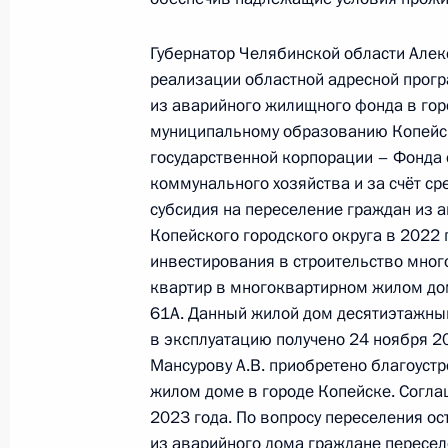
по поручению Президента Россий
Российской Федерации Владимиро
Губернатор Челябинской области Алекс
Российской Федерации по приёму г
реализации областной адресной прог
из аварийного жилищного фонда в гор
24 января 2024 года, 18:23
муниципальному образованию Копейски
государственной корпорации – Фонда
коммунального хозяйства и за счёт с
22 января 2024 года, понедельник
субсидия на переселение граждан из 
Копейского городского округа в 2022
О ходе исполнения поручения, дан
инвестирования в строительство мног
конференц-связи жителя Иркутской
квартир в многоквартирном жилом дом
Президента Российской Федераци
61А. Данный жилой дом десятиэтажны
Федерации Владимиром Мединским
в эксплуатацию получено 24 ноября 2
Федерации по приёму граждан в М
Мансурову А.В. приобретено благоус
22 января 2024 года, 19:03
жилом доме в городе Копейске. Согл
2023 года. По вопросу переселения о
из аварийного дома граждане пересе