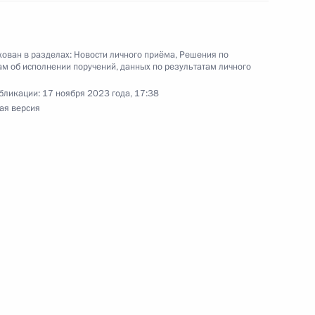
а Российской Федерации Владимиром
 Российской Федерации по приёму граждан
ован в разделах:
Новости личного приёма
,
Решения по
м об исполнении поручений, данных по результатам личного
бликации:
17 ноября 2023 года, 17:38
ая версия
ы), данное по итогам личного приёма в режиме
 Республики Алтай, проведённого по поручению
и помощником Президента Российской
 в Приёмной Президента Российской
скве 27 сентября 2023 года