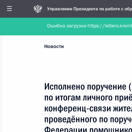
Управление Президента по работе с о
Ошибка загрузки https://letters.krem
Обратиться в форме электронного докуме
Все новости
Личный приём
Мобильна
Новости
Поиск по руководителю, географии и тематике
Исполнено поручение 
по итогам личного при
Все руководители, регионы, города и темы
конференц-связи жите
проведённого по пору
Федерации помощнико