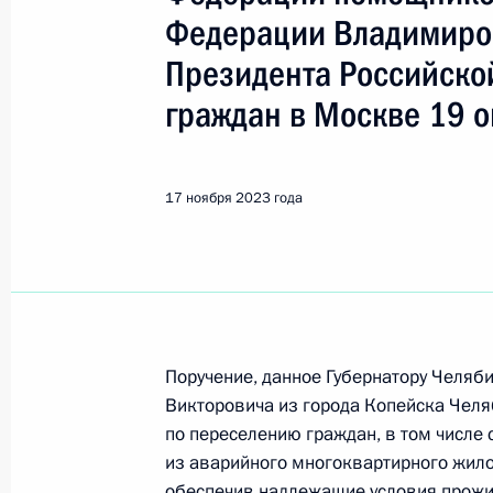
Мединский Владимир Ростисла
Федерации Владимиро
Президента Российско
Показа
граждан в Москве 19 о
24 января 2024 года, среда
17 ноября 2023 года
24 января 2024 года по поручени
Президента Российской Федерации
Президента Российской Федерации
граждан в режиме видео-конферен
24 января 2024 года, 18:42
Поручение, данное Губернатору Челяб
Викторовича из города Копейска Челя
по переселению граждан, в том числе
Продлён контроль исполнения пору
из аварийного многоквартирного жило
в режиме видео-конференц-связи ж
обеспечив надлежащие условия прожив