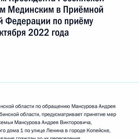
вович
м Мединским в Приёмной
й Федерации по приёму
ть следующие материалы
ктября 2022 года
ю Президента Российской Федерации помощник
 Владимир Мединский провёл в Приёмной
 по приёму граждан в Москве личный приём
ц-связи
инской области по обращению Мансурова Андрея
бинской области, предусматривает принятие мер
 семьи Мансурова Андрея Викторовича,
чения, данного по итогам личного приёма
го дома 1 по улице Ленина в городе Копейске,
ителя Иркутской области, проведённого
ания граждан до их переселения.