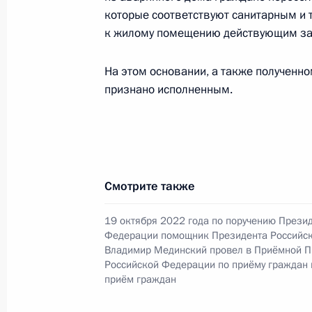
которые соответствуют санитарным и
19 декабря 2023 года, вторник
к жилому помещению действующим за
Продолжен контроль исполнения по
в режиме видео-конференц-связи 
На этом основании, а также полученн
округа – Югры, проведённого по п
признано исполненным.
помощником Президента Российск
в Приёмной Президента Российско
октября 2022 года
19 декабря 2023 года, 19:07
Смотрите также
19 октября 2022 года по поручению Прези
О ходе исполнения поручения, дан
Федерации помощник Президента Российс
конференц-связи жительницы Хант
Владимир Мединский провел в Приёмной П
Российской Федерации по приёму граждан
проведённого по поручению През
приём граждан
Президента Российской Федераци
Президента Российской Федерации 