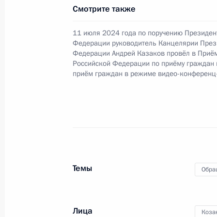
Смотрите также
15 декабря 2023 года
23 сентября 2024 года, 16:32
11 июля 2024 года по поручению Президен
Федерации руководитель Канцелярии През
Федерации Андрей Казаков провёл в Приё
Российской Федерации по приёму граждан
Продлён контроль исполнения пору
приём граждан в режиме видео-конференц
в режиме видео-конференц-связи ж
по поручению Президента Российс
Администрации Президента Росси
в Приёмной Президента Российско
19 апреля 2024 года
23 сентября 2024 года, 16:29
Темы
Обра
Продлён контроль исполнения пору
Лица
в режиме видео-конференц-связи ж
Коза