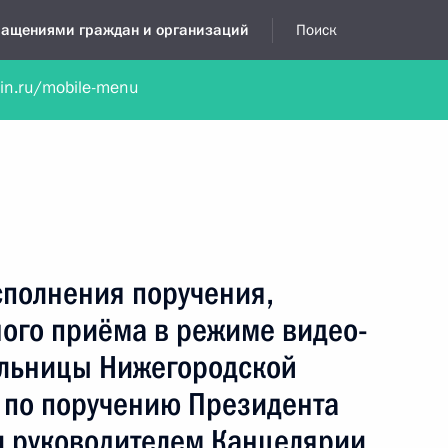
бращениями граждан и организаций
Поиск
lin.ru/mobile-menu
нта
Обратиться в устной форме
Новости
Обзоры обращени
я приёмная
ноябрь, 2024
сполнения поручения,
ного приёма в режиме видео-
льницы Нижегородской
 по поручению Президента
 руководителем Канцелярии