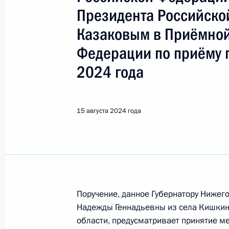
Козак Дмитрий Николаевич
Президента Российско
Казаковым в Приёмной
Показа
Федерации по приёму 
2024 года
2 ноября 2024 года, суббота
Исполнено поручение (меры принят
15 августа 2024 года
видео-конференц-связи жительниц
по поручению Президента Российс
Администрации Президента Росси
в Приёмной Президента Российско
19 апреля 2024 года
2 ноября 2024 года, 15:20
Поручение, данное Губернатору Нижег
Надежды Геннадьевны из села Кишки
области, предусматривает принятие м