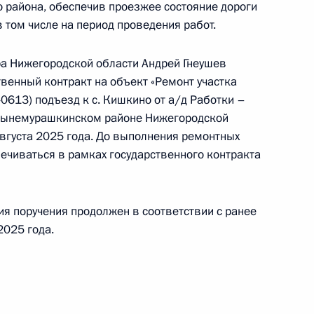
 района, обеспечив проезжее состояние дороги
 том числе на период проведения работ.
ного по итогам личного приёма в режиме видео-
ромской области, проведённого по поручению
а Нижегородской области Андрей Гнеушев
 заместителем Руководителя Администрации
твенный контракт на объект «Ремонт участка
 Дмитрием Козаком в Приёмной Президента
0613) подъезд к с. Кишкино от а/д Работки –
граждан в Москве 19 апреля 2024 года
лынемурашкинском районе Нижегородской
августа 2025 года. До выполнения ремонтных
ечиваться в рамках государственного контракта
ик
ия поручения продолжен в соответствии с ранее
2025 года.
ы), данное по итогам личного приёма в режиме
 Ставропольского края, проведённого
кой Федерации заместителем Руководителя
йской Федерации Дмитрием Козаком
й Федерации по приёму граждан в Москве