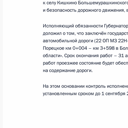
к селу Кишкино Большемурашкинского
1 ноября 2024 года, пятница
и безопасность дорожного движения, в
О ходе исполнения поручения, дан
конференц-связи жительницы Кост
Исполняющий обязанности Губернатор
Президента Российской Федерации
доложил о том, что заключён государс
Президента Российской Федерации
автомобильной дороги (22 ОП МЗ 22Н-
Российской Федерации по приёму 
Порецкое км 0+004 – км 3+598 в Бо
области». Срок окончания работ – 31 
1 ноября 2024 года, 16:14
работ проезжее состояние будет обесп
на содержание дороги.
23 сентября 2024 года, понедельн
На этом основании контроль исполнен
установленным сроком до 1 сентября 
Исполнено поручение (меры принят
видео-конференц-связи жительницы
по поручению Президента Российс
Администрации Президента Росси
в Приёмной Президента Российско