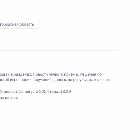
кой Федерации заместителем Руководителя
йской Федерации Дмитрием Козаком
й Федерации по приёму граждан в Москве
городская область
чения, данного по итогам личного приёма
ован в разделах:
Новости личного приёма
,
Решения по
ительницы Вологодской области, проведённого
м об исполнении поручений, данных по результатам личного
кой Федерации заместителем Руководителя
бликации:
15 августа 2024 года, 18:36
йской Федерации Дмитрием Козаком
ая версия
й Федерации по приёму граждан в Москве