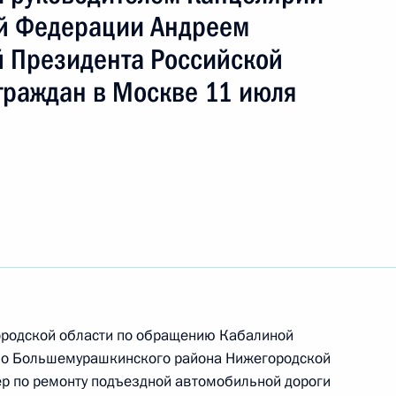
й Федерации Андреем
 Президента Российской
ть следующие материалы
граждан в Москве 11 июля
ы), данное по итогам личного приёма в режиме
ы Костромской области, проведённого
кой Федерации заместителем Руководителя
йской Федерации Дмитрием Козаком
й Федерации по приёму граждан в Москве
ородской области по обращению Кабалиной
но Большемурашкинского района Нижегородской
ер по ремонту подъездной автомобильной дороги