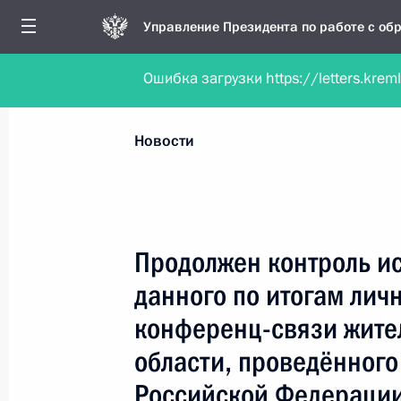
Управление Президента по работе с о
Ошибка загрузки https://letters.krem
Обратиться в форме электронного докуме
Все новости
Личный приём
Мобильна
Новости
Поиск по руководителю, географии и тематике
Продолжен контроль и
данного по итогам лич
Все руководители, регионы, города и темы
конференц-связи жите
области, проведённого
Российской Федерации