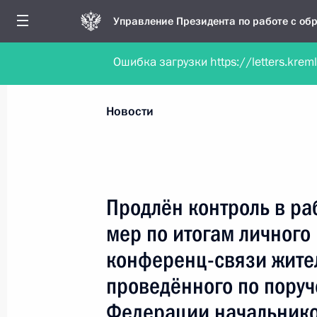
Управление Президента по работе с о
Ошибка загрузки https://letters.krem
Обратиться в форме электронного докуме
Все новости
Личный приём
Мобильна
Новости
Поиск по руководителю, географии и тематике
Продлён контроль в ра
мер по итогам личного
Все руководители, регионы, города и темы
конференц-связи жите
проведённого по пору
Федерации начальнико