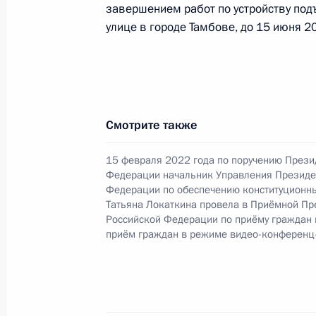
в Москве 9 февраля 2023 года
завершением работ по устройству по
улице в городе Тамбове, до 15 июня 2
3 июля 2023 года, 18:20
15 июня 2023 года, четверг
Приняты меры по итогам личного 
Смотрите также
жительницы Тамбовской области, 
15 февраля 2022 года по поручению Прези
Российской Федерации начальнико
Федерации начальник Управления Президе
Федерации по обеспечению консти
Федерации по обеспечению конституционн
в Приёмной Президента Российско
Татьяна Локаткина провела в Приёмной Пр
15 февраля 2022 года
Российской Федерации по приёму граждан
приём граждан в режиме видео-конференц
15 июня 2023 года, 18:33
О ходе принятия мер по итогам ли