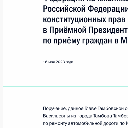
Локаткина Татьяна Александро
Российской Федерации
конституционных прав 
Показа
в Приёмной Президент
по приёму граждан в М
12 июля 2023 года, среда
О ходе исполнения поручения, дан
16 мая 2023 года
конференц-связи жительницы Перм
Президента Российской Федерации
Российской Федерации по обеспеч
Локаткиной в Приёмной Президент
в Москве 23 октября 2020 года
12 июля 2023 года, 18:35
Поручение, данное Главе Тамбовской
Васильевны из города Тамбова Тамбов
по ремонту автомобильной дороги по 