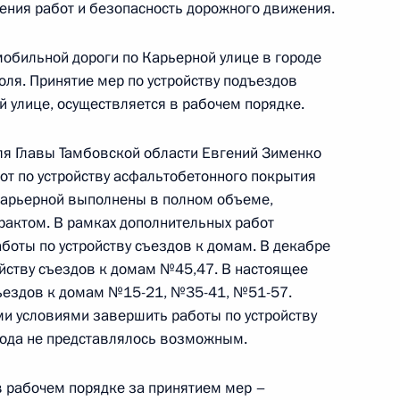
ения работ и безопасность дорожного движения.
ручения, данного по итогам личного приёма
обильной дороги по Карьерной улице в городе
жительницы Нижегородской области,
оля. Принятие мер по устройству подъездов
дента Российской Федерации начальником
 улице, осуществляется в рабочем порядке.
й Федерации по обеспечению конституционных
й в Приёмной Президента Российской
я Главы Тамбовской области Евгений Зименко
оскве 9 февраля 2023 года
от по устройству асфальтобетонного покрытия
 Карьерной выполнены в полном объеме,
рактом. В рамках дополнительных работ
боты по устройству съездов к домам. В декабре
йству съездов к домам №45,47. В настоящее
ного по итогам личного приёма в режиме видео-
съездов к домам №15-21, №35-41, №51-57.
городской области, проведённого по поручению
и условиями завершить работы по устройству
 начальником Управления Президента
года не представлялось возможным.
ению конституционных прав граждан Татьяной
а Российской Федерации по приёму граждан
в рабочем порядке за принятием мер –