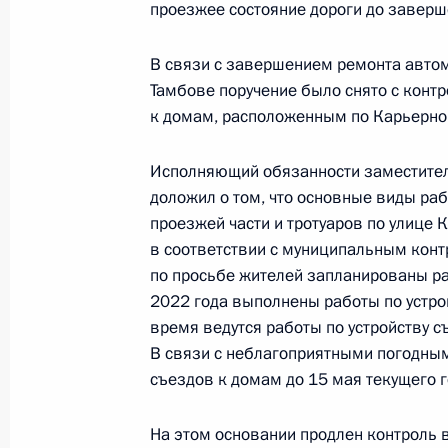
проезжее состояние дороги до заверш
3 июля 2023 года, понедельник
Продолжен контроль исполнения по
В связи с завершением ремонта автом
в режиме видео-конференц-связи 
Тамбове поручение было снято с контр
проведённого по поручению Прези
к домам, расположенным по Карьерной
Управления Президента Российско
прав граждан Татьяной Локаткино
Исполняющий обязанности заместител
Федерации по приёму граждан в М
доложил о том, что основные виды раб
проезжей части и тротуаров по улице
3 июля 2023 года, 18:46
в соответствии с муниципальным конт
по просьбе жителей запланированы ра
2022 года выполнены работы по устро
О ходе исполнения поручения, дан
время ведутся работы по устройству 
конференц-связи жительницы Ниже
В связи с неблагоприятными погодным
Президента Российской Федерации
съездов к домам до 15 мая текущего 
Российской Федерации по обеспеч
Локаткиной в Приёмной Президент
На этом основании продлен контроль 