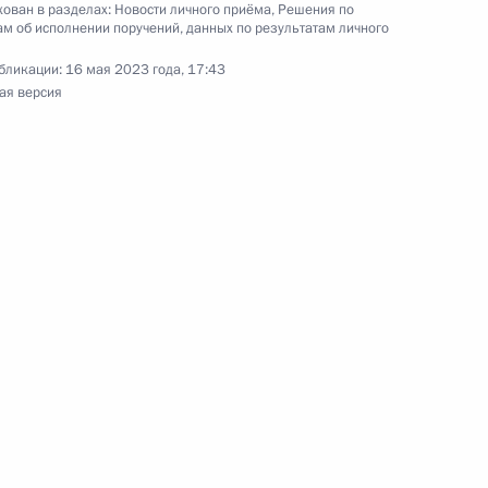
ован в разделах:
Новости личного приёма
,
Решения по
м об исполнении поручений, данных по результатам личного
бликации:
16 мая 2023 года, 17:43
ая версия
ного по итогам личного приёма в режиме видео-
нодарского края, проведённого по поручению
 начальником Управления Президента
ению конституционных прав граждан Татьяной
а Российской Федерации по приёму граждан