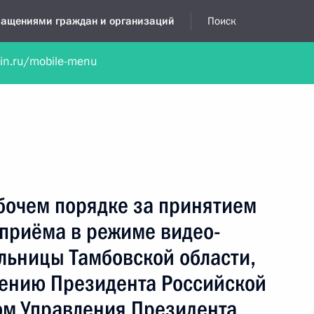
бращениями граждан и организаций
Поиск
lin.ru/mobile-menu
нта
Обратиться в устной форме
Новости
Обзоры обращени
я приёмная
июль, 2023
бочем порядке за принятием
 приёма в режиме видео-
льницы Тамбовской области,
чению Президента Российской
м Управления Президента