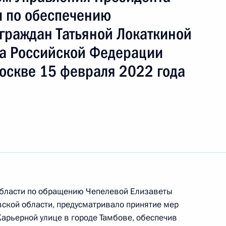
вна
 по обеспечению
граждан Татьяной Локаткиной
ть следующие материалы
а Российской Федерации
оскве 15 февраля 2022 года
ного по итогам личного приёма в режиме видео-
ского края, проведённого по поручению
 начальником Управления Президента
ению конституционных прав граждан Татьяной
а Российской Федерации по приёму граждан
 области по обращению Чепелевой Елизаветы
ской области, предусматривало принятие мер
Карьерной улице в городе Тамбове, обеспечив