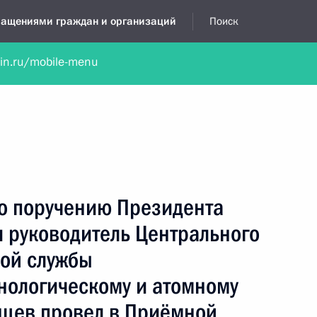
бращениями граждан и организаций
Поиск
lin.ru/mobile-menu
нта
Обратиться в устной форме
Новости
Обзоры обращени
я приёмная
июль, 2026
по поручению Президента
 руководитель Центрального
ой службы
хнологическому и атомному
нцев провел в Приёмной