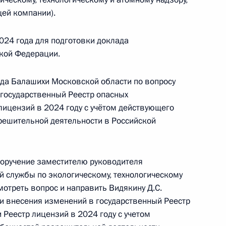
ей компании).
024 года для подготовки доклада
кой Федерации.
езультатам личного приёма, проведённого
рода Балашихи Московской области по вопросу
кой Федерации руководителем Центрального
государственный Реестр опасных
 экологическому, технологическому и атомному
лицензий в 2024 году с учётом действующего
решительной деятельности в Российской
риёмной Президента Российской Федерации
рта 2025 года
поручение заместителю руководителя
 службы по экологическому, технологическому
отреть вопрос и направить Видякину Д.С.
и внесения изменений в государственный Реестр
Реестр лицензий в 2024 году с учетом
 Президента Российской Федерации