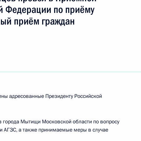
ч
й Федерации по приёму
ный приём граждан
резидента Российской Федерации руководитель
ной службы по экологическому,
ору Евгений Тюменцев провел в Приёмной
 по приёму граждан в Москве личный приём
рены адресованные Президенту Российской
з города Мытищи Московской области по вопросу
езультатам личного приёма, проведённого
и АГЗС, а также принимаемые меры в случае
кой Федерации руководителем Центрального