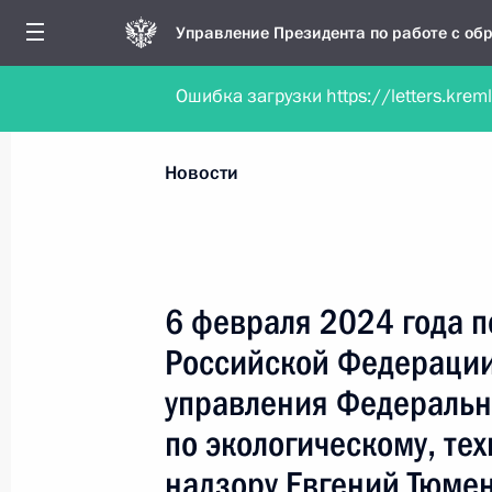
Управление Президента по работе с о
Ошибка загрузки https://letters.krem
Обратиться в форме электронного докуме
Все новости
Личный приём
Мобильна
Новости
Поиск по руководителю, географии и тематике
6 февраля 2024 года 
Российской Федерации
Все руководители, регионы, города и темы
управления Федеральн
по экологическому, те
надзору Евгений Тюме