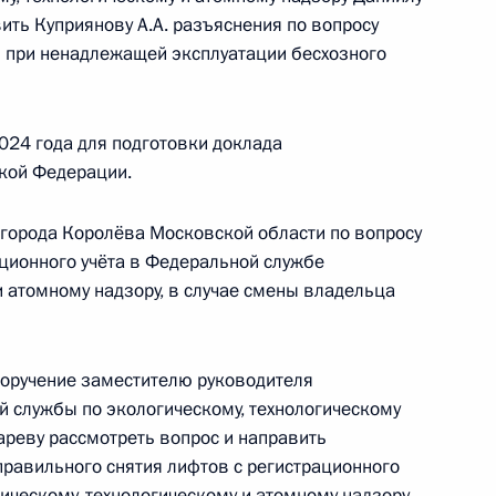
ить Куприянову А.А. разъяснения по вопросу
 при ненадлежащей эксплуатации бесхозного
езультатам личного приёма, проведённого
кой Федерации руководителем Центрального
 экологическому, технологическому и атомному
024 года для подготовки доклада
риёмной Президента Российской Федерации
кой Федерации.
густа 2025 года
 города Королёва Московской области по вопросу
ационного учёта в Федеральной службе
и атомному надзору, в случае смены владельца
ю Президента Российской Федерации
поручение заместителю руководителя
ения Федеральной службы по экологическому,
 службы по экологическому, технологическому
ору Евгений Тюменцев провел в Приёмной
реву рассмотреть вопрос и направить
 по приёму граждан в Москве личный приём
правильного снятия лифтов с регистрационного
ическому, технологическому и атомному надзору,