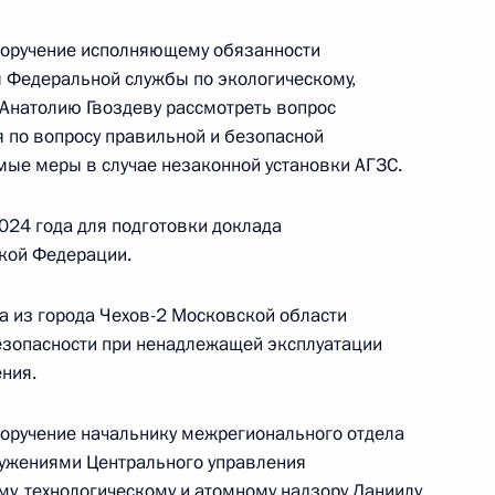
 экологическому, технологическому и атомному
риёмной Президента Российской Федерации
 поручение исполняющему обязанности
реля 2026 года
 Федеральной службы по экологическому,
 Анатолию Гвоздеву рассмотреть вопрос
я по вопросу правильной и безопасной
мые меры в случае незаконной установки АГЗС.
024 года для подготовки доклада
ю Президента Российской Федерации
кой Федерации.
ения Федеральной службы по экологическому,
ору Евгений Тюменцев провел в Приёмной
а из города Чехов-2 Московской области
 по приёму граждан в Москве личный приём
езопасности при ненадлежащей эксплуатации
ния.
поручение начальнику межрегионального отдела
ружениями Центрального управления
у, технологическому и атомному надзору Даниилу