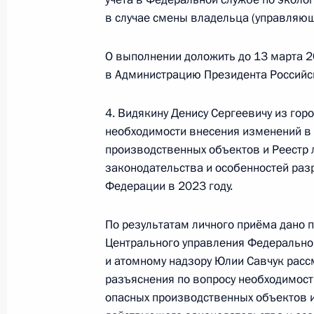
в случае смены владельца (управляющ
14 августа 2025 года, 15:25
О выполнении доложить до 13 марта 2
в Администрацию Президента Российс
25 апреля 2025 года, пятница
Исполнены поручения, данные по р
4. Видякину Денису Сергеевичу из го
по поручению Президента Российс
необходимости внесения изменений в 
управления Федеральной службы по
производственных объектов и Реестр 
законодательства и особенностей раз
надзору Евгением Тюменцевым в П
Федерации в 2023 году.
по приёму граждан в Москве 20 ма
25 апреля 2025 года, 16:12
По результатам личного приёма дано 
Центрального управления Федеральной
и атомному надзору Юлии Савчук рассм
20 марта 2025 года, четверг
разъяснения по вопросу необходимост
опасных производственных объектов и 
20 марта 2025 года по поручению