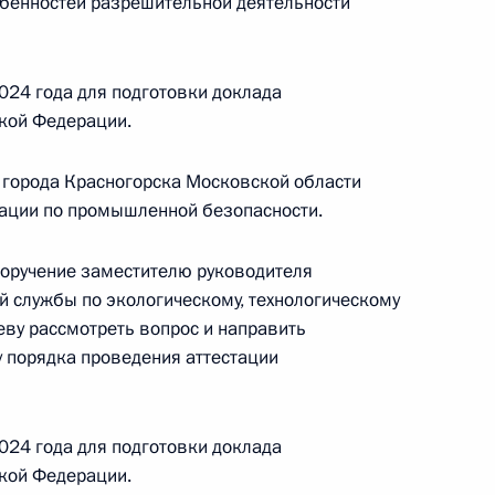
обенностей разрешительной деятельности
ения Федеральной службы по экологическому,
ору Евгений Тюменцев провел в Приёмной
 по приёму граждан в Москве личный приём
024 года для подготовки доклада
кой Федерации.
 города Красногорска Московской области
тации по промышленной безопасности.
поручение заместителю руководителя
езультатам личного приёма, проведённого
 службы по экологическому, технологическому
кой Федерации руководителем Центрального
еву рассмотреть вопрос и направить
 экологическому, технологическому и атомному
у порядка проведения аттестации
риёмной Президента Российской Федерации
бря 2024 года
024 года для подготовки доклада
кой Федерации.