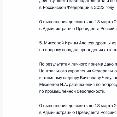
действующего законодательства и ос
руководитель Центрального управл
в Российской Федерации в 2023 году.
технологическому и атомному надз
Президента Российской Федерации
О выполнении доложить до 13 марта 2
граждан
в Администрацию Президента Российс
20 марта 2025 года, 15:35
5. Михеевой Ирины Александровны из
по вопросу порядка проведения аттес
3 декабря 2024 года, вторник
По результатам личного приёма дано 
Исполнены поручения, данные по р
Центрального управления Федеральной
по поручению Президента Российс
и атомному надзору Вячеславу Чекула
управления Федеральной службы по
Михеевой И.А. разъяснения по вопрос
надзору Евгением Тюменцевым в П
по промышленной безопасности.
по приёму граждан в Москве 8 ноя
О выполнении доложить до 13 марта 2
3 декабря 2024 года, 17:17
в Администрацию Президента Российс