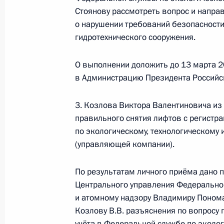
17 сентября 2025 года, среда
Стоянову рассмотреть вопрос и направ
о нарушении требований безопасности
Исполнены поручения, данные по р
гидротехнического сооружения.
по поручению Президента Российс
управления Федеральной службы по
О выполнении доложить до 13 марта 2
надзору Евгением Тюменцевым в П
в Администрацию Президента Российс
по приёму граждан в Москве 14 ав
17 сентября 2025 года, 16:20
3. Козлова Виктора Валентиновича из
правильного снятия лифтов с регистр
по экологическому, технологическому 
14 августа 2025 года, четверг
(управляющей компании).
14 августа 2025 года по поручени
По результатам личного приёма дано 
руководитель Центрального управл
Центрального управления Федеральной
технологическому и атомному надз
и атомному надзору Владимиру Понома
Президента Российской Федерации
Козлову В.В. разъяснения по вопросу 
граждан
учёта в Федеральной службе по эколог