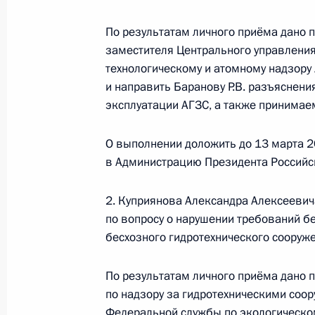
управления Федеральной службы по
надзору Евгением Тюменцевым в П
По результатам личного приёма дано
по приёму граждан в Москве 28 ап
заместителя Центрального управления
2 июля 2026 года, 19:03
технологическому и атомному надзору
и направить Баранову Р.В. разъяснени
эксплуатации АГЗС, а также принимае
28 апреля, вторник
О выполнении доложить до 13 марта 2
28 апреля 2026 года по поручени
в Администрацию Президента Российс
руководитель Центрального управл
технологическому и атомному надз
2. Куприянова Александра Алексеевич
Президента Российской Федерации
по вопросу о нарушении требований б
граждан
бесхозного гидротехнического сооруже
28 апреля 2026 года, 18:35
По результатам личного приёма дано 
по надзору за гидротехническими соо
Федеральной службы по экологическом