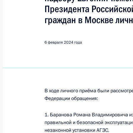
Тюменцев Евгений Михайлови
Президента Российско
граждан в Москве лич
9 июля, четверг
9 июля 2026 года по поручению П
Центрального управления Федераль
6 февраля 2024 года
технологическому и атомному надз
Президента Российской Федерации
граждан
9 июля 2026 года, 17:33
В ходе личного приёма были рассмот
Федерации обращения:
2 июля, четверг
1. Баранова Романа Владимировича и
Исполнены поручения, данные по р
правильной и безопасной эксплуатаци
по поручению Президента Российс
незаконной установки АГЗС.