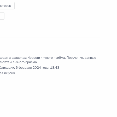
риёмной Президента Российской Федерации
ногорск
раля 2024 года
1
ю Президента Российской Федерации
ован в разделах:
Новости личного приёма
,
Поручения, данные
ения Федеральной службы по экологическому,
льтатам личного приёма
ору Евгений Тюменцев провел в Приёмной
бликации:
6 февраля 2024 года, 18:43
 по приёму граждан в Москве личный приём
ая версия