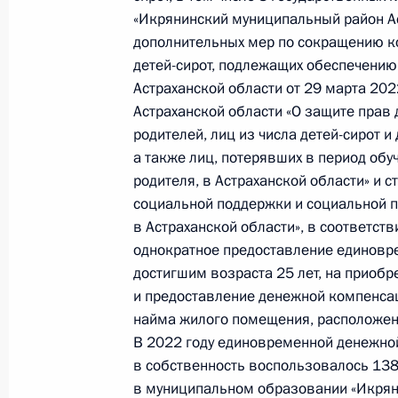
«Икрянинский муниципальный район Ас
О ходе принятия мер по исполнению
дополнительных мер по сокращению ко
работы в Приморском крае мобиль
детей-сирот, подлежащих обеспечени
Федерации
Астраханской области от 29 марта 202
30 июня 2023 года, 17:24
Астраханской области «О защите прав 
родителей, лиц из числа детей-сирот и
а также лиц, потерявших в период обу
родителя, в Астраханской области» и с
26 июня 2023 года, понедельник
социальной поддержки и социальной 
О ходе принятия мер по итогам ли
в Астраханской области», в соответст
жителя Приморского края, проведё
однократное предоставление единовр
Федерации помощником Президент
достигшим возраста 25 лет, на приоб
Президента Российской Федерации 
и предоставление денежной компенса
2018 года
найма жилого помещения, расположенн
В 2022 году единовременной денежно
26 июня 2023 года, 18:51
в собственность воспользовалось 138 
в муниципальном образовании «Икрян