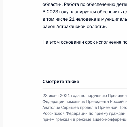
области». Работа по обеспечению дет
19 июня 2023 года, понедельник
В 2023 году планируется обеспечить 
в том числе 21 человека в муниципа
Исполнено поручение (меры принят
район Астраханской области».
видео-конференц-связи жителя Ста
Президента Российской Федераци
На этом основании срок исполнения по
Федерации в Приёмной Президента
в Москве 3 октября 2018 года
19 июня 2023 года, 19:01
Смотрите также
О ходе исполнения поручения, дан
23 июня 2021 года по поручению Президен
конференц-связи жителя Ставропол
Федерации помощник Президента Российс
Президента Российской Федераци
Анатолий Серышев провёл в Приёмной Пре
Федерации в Приёмной Президента
Российской Федерации по приёму граждан
в Москве 3 октября 2018 года
приём граждан в режиме видео-конференц