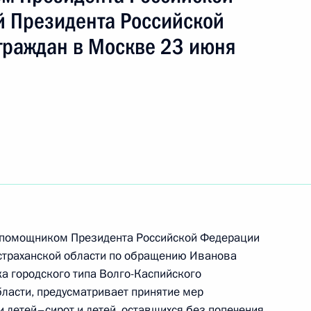
ч
 Президента Российской
граждан в Москве 23 июня
ть следующие материалы
 пункта 4 перечня поручений, данных по итогам
ной приёмной Президента Российской
а помощником Президента Российской Федерации
траханской области по обращению Иванова
ядке за принятием мер по исполнению пункта 4
а городского типа Волго-Каспийского
гам работы в Приморском крае мобильной
ласти, предусматривает принятие мер
 Федерации
детей–сирот и детей, оставшихся без попечения