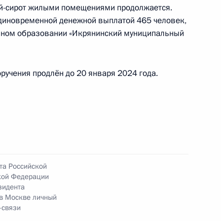
ей-сирот жилыми помещениями продолжается.
единовременной денежной выплатой 465 человек,
льном образовании «Икрянинский муниципальный
ы), данное по итогам личного приема в режиме
вропольского края, проведённого по поручению
и помощником Президента Российской
ручения продлён до 20 января 2024 года.
 Российской Федерации по приёму граждан
ного по итогам личного приема в режиме видео-
та Российской
ьского края, проведённого по поручению
кой Федерации
и помощником Президента Российской
зидента
 Российской Федерации по приёму граждан
 в Москве личный
-связи