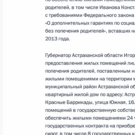
родителей, в том числе Иванова Конс
30 июня 2023 года, 18:19
с требованиями Федерального закона
«О дополнительных гарантиях по социа
без попечения родителей», вставших н
Продлён контроль исполнения пунк
2013 года.
работы в Кемеровской области – К
Российской Федерации
Губернатор Астраханской области Игор
30 июня 2023 года, 18:09
предоставления жилых помещений лица
попечения родителей, поставленным н
жилыми помещениями на территории 
муниципальный район Астраханской об
О ходе исполнения пункта 4 перечн
квартирный жилой дом по адресу: Астра
в Кемеровской области – Кузбассе
Красные Баррикады, улица Южная, 16
Федерации
помещений в государственную собстве
30 июня 2023 года, 17:31
обеспечить жилыми помещениями 24 ч
государственных контракта на приобр
сирот, в том числе 8 государственны