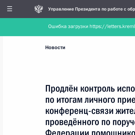
Управление Президента по работе с о
Ошибка загрузки https://letters.krem
Обратиться в форме электронного докуме
Все новости
Личный приём
Мобильна
Новости
Поиск по руководителю, географии и тематике
Продлён контроль испо
по итогам личного при
Все руководители, регионы, города и темы
конференц-связи жител
проведённого по пору
Федерации помощнико