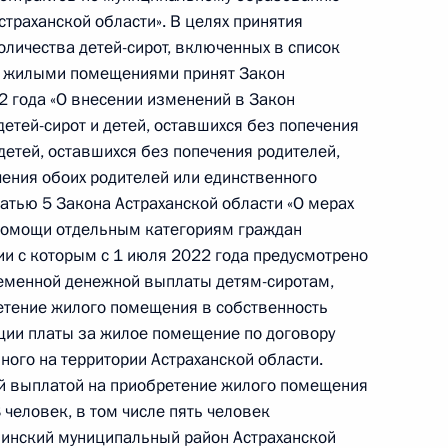
траханской области». В целях принятия
 пункта 4 перечня поручений, данных по итогам
личества детей-сирот, включенных в список
ной приёмной Президента Российской
ю жилыми помещениями принят Закон
2 года «О внесении изменений в Закон
детей-сирот и детей, оставшихся без попечения
 детей, оставшихся без попечения родителей,
чения обоих родителей или единственного
татью 5 Закона Астраханской области «О мерах
помощи отдельным категориям граждан
чного приема в режиме видео-конференц-связи
вии с которым с 1 июля 2022 года предусмотрено
нного по поручению Президента Российской
еменной денежной выплаты детям-сиротам,
а Российской Федерации в Приёмной
ретение жилого помещения в собственность
по приёму граждан в Москве 3 октября
ции платы за жилое помещение по договору
ого на территории Астраханской области.
й выплатой на приобретение жилого помещения
человек, в том числе пять человек
инский муниципальный район Астраханской