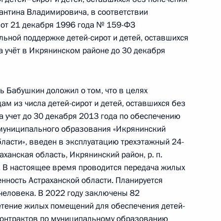
тантина Владимировича, в соответствии
 от 21 декабря 1996 года № 159-ФЗ
льной поддержке детей-сирот и детей, оставшихся
а учёт в Икрянинском районе до 30 декабря
та 4 перечня поручений, данных по итогам
узбассе мобильной приёмной Президента
ь Бабушкин доложил о том, что в целях
м из числа детей-сирот и детей, оставшихся без
а учет до 30 декабря 2013 года по обеспечению
муниципального образования «Икрянинский
ласти», введен в эксплуатацию трехэтажный 24-
я поручений, данных по итогам работы
ханская область, Икрянинский район, р. п.
 мобильной приёмной Президента Российской
. В настоящее время проводится передача жилых
нность Астраханской области. Планируется
еловека. В 2022 году заключены 82
етение жилых помещений для обеспечения детей-
х контрактов по муниципальному образованию