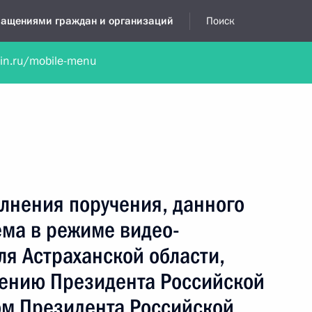
бращениями граждан и организаций
Поиск
lin.ru/mobile-menu
нта
Обратиться в устной форме
Новости
Обзоры обращени
я приёмная
июнь, 2023
лнения поручения, данного
ема в режиме видео-
я Астраханской области,
чению Президента Российской
м Президента Российской