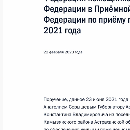
Серышев Анатолий Анатольеви
Федерации в Приёмной
Федерации по приёму 
Показа
2021 года
О ходе принятия мер по исполнению
22 февраля 2023 года
работы в Приморском крае мобиль
Федерации
3 июля 2023 года, 18:34
30 июня 2023 года, пятница
Поручение, данное 23 июня 2021 год
Анатолием Серышевым Губернатору Ас
Продолжен контроль в рабочем пор
Константина Владимировича из посёлк
перечня поручений, данных по ито
Камызякского района Астраханской об
приёмной Президента Российской
по обеспечению жилыми помещениями 