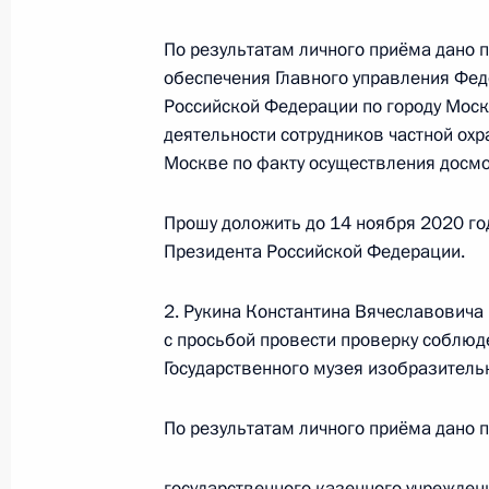
Российской Федерации по городу 
Президента Российской Федерации
По результатам личного приёма дано 
граждан
обеспечения Главного управления Фе
11 октября 2023 года, 19:01
Российской Федерации по городу Моск
деятельности сотрудников частной охр
Москве по факту осуществления досмо
6 апреля 2023 года, четверг
Прошу доложить до 14 ноября 2020 го
Исполнены поручения, данные по р
Президента Российской Федерации.
по поручению Президента Российс
управления Федеральной службы в
2. Рукина Константина Вячеславовича
Федерации по городу Москве Мих
с просьбой провести проверку соблюд
Российской Федерации по приёму 
Государственного музея изобразитель
6 апреля 2023 года, 21:22
По результатам личного приёма дано 
государственного казенного учрежден