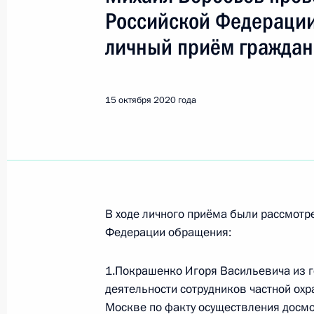
Воробьев Михаил Владимиров
Российской Федерации
личный приём граждан
10 ноября 2023 года, пятница
Исполнены поручения, данные по р
по поручению Президента Российс
15 октября 2020 года
управления Федеральной службы в
Федерации по городу Москве Мих
Российской Федерации по приёму г
10 ноября 2023 года, 17:44
В ходе личного приёма были рассмот
Федерации обращения:
11 октября 2023 года, среда
1.Покрашенко Игоря Васильевича из г
11 октября 2023 года по поручен
деятельности сотрудников частной охр
начальник Главного управления Ф
Москве по факту осуществления досмо