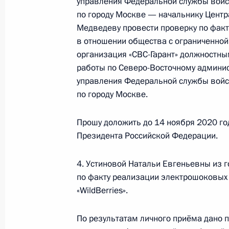
управления Федеральной службы войс
14 ноября 2022 года, 19:10
по городу Москве — начальнику Цент
Медведеву провести проверку по фак
в отношении общества с ограниченной
организация «СВС-Гарант» должностн
19 октября 2022 года, среда
работы по Северо-Восточному админис
управления Федеральной службы войс
19 октября 2022 года по поручен
по городу Москве.
начальник Главного управления Ф
Российской Федерации по городу 
Прошу доложить до 14 ноября 2020 го
Президента Российской Федерации
Президента Российской Федерации.
граждан
19 октября 2022 года, 18:52
4. Устиновой Натальи Евгеньевны из 
по факту реализации электрошоковых 
«WildBerries».
15 апреля 2022 года, пятница
По результатам личного приёма дано 
Исполнены поручения, данные по р