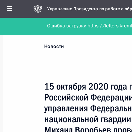
Управление Президента по работе с о
Ошибка загрузки https://letters.krem
Обратиться в форме электронного докуме
Все новости
Личный приём
Мобильна
Новости
Поиск по руководителю, географии и тематике
15 октября 2020 года 
Российской Федерации
Все руководители, регионы, города и темы
управления Федеральн
национальной гвардии
Михаил Воробьев пров