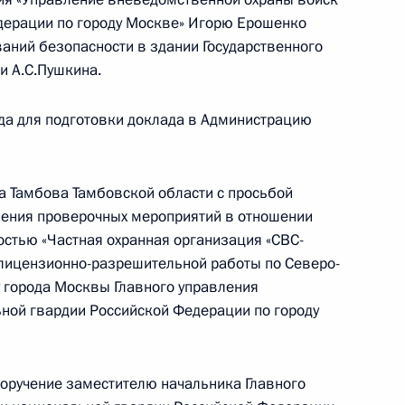
дерации по городу Москве» Игорю Ерошенко
аний безопасности в здании Государственного
 Президента Российской Федерации начальник
и А.С.Пушкина.
 службы войск национальной гвардии
Москве Михаил Воробьёв провел в Приёмной
да для подготовки доклада в Администрацию
 по приёму граждан в Москве личный приём
а Тамбова Тамбовской области с просьбой
ления проверочных мероприятий в отношении
остью «Частная охранная организация «СВС-
 лицензионно-разрешительной работы по Северо-
 города Москвы Главного управления
езультатам личного приёма, проведённого
ной гвардии Российской Федерации по городу
кой Федерации начальником Главного
ойск национальной гвардии Российской
аилом Воробьевым в Приёмной Президента
поручение заместителю начальника Главного
раждан в Москве 19 октября 2022 года