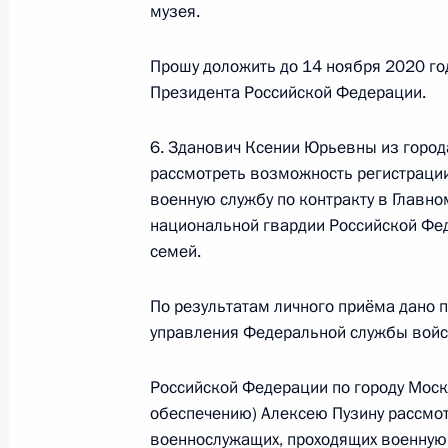
музея.
25 ноября 2021 года, четверг
Прошу доложить до 14 ноября 2020 го
Президента Российской Федерации.
Исполнены поручения, данные по р
по поручению Президента Российс
6. Зданович Ксении Юрьевны из город
управления Федеральной службы в
рассмотреть возможность регистрации
Федерации по городу Москве Мих
военную службу по контракту в Главн
Российской Федерации по приёму г
национальной гвардии Российской Фед
25 ноября 2021 года, 20:37
семей.
По результатам личного приёма дано 
27 октября 2021 года, среда
управления Федеральной службы войс
27 октября 2021 года по поручен
Российской Федерации по городу Моск
начальник Главного управления Ф
обеспечению) Алексею Пузину рассмот
Российской Федерации по городу 
военнослужащих, проходящих военную 