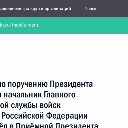
бращениями граждан и организаций
Поиск
lin.ru/mobile-menu
нта
Обратиться в устной форме
Новости
Обзоры обращени
я приёмная
ноябрь, 2023
по поручению Президента
 начальник Главного
ой службы войск
 Российской Федерации
ёл в Приёмной Президента