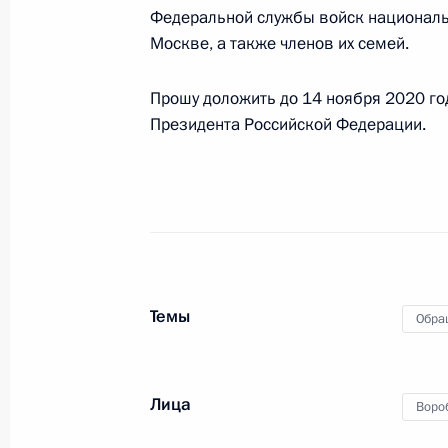
Президента Российской Федерации
Федеральной службы войск националь
граждан
Москве, а также членов их семей.
27 октября 2021 года, 21:24
Прошу доложить до 14 ноября 2020 го
Президента Российской Федерации.
18 мая 2021 года, вторник
Исполнены поручения, данные по р
по поручению Президента Российс
управления Федеральной службы в
Федерации по городу Москве Мих
Российской Федерации по приёму 
Темы
Обра
18 мая 2021 года, 20:08
Лица
Воро
25 марта 2021 года, четверг