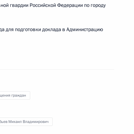
 по приёму граждан в Москве личный приём
ной гвардии Российской Федерации по городу
да для подготовки доклада в Администрацию
езультатам личного приёма, проведённого
кой Федерации начальником Главного
ойск национальной гвардии Российской
аилом Воробьевым в Приёмной Президента
граждан в Москве 25 марта 2021 года
щения граждан
бьев Михаил Владимирович