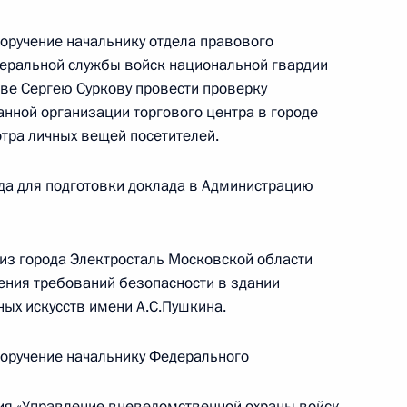
Москве Михаил Воробьёв провел в Приёмной
 по приёму граждан в Москве личный приём
поручение начальнику отдела правового
деральной службы войск национальной гвардии
ве Сергею Суркову провести проверку
анной организации торгового центра в городе
тра личных вещей посетителей.
да для подготовки доклада в Администрацию
езультатам личного приёма, проведённого
кой Федерации начальником Главного
ойск национальной гвардии Российской
 из города Электросталь Московской области
аилом Воробьевым в Приёмной Президента
ения требований безопасности в здании
граждан в Москве 15 марта 2023 года
ных искусств имени А.С.Пушкина.
поручение начальнику Федерального
ия «Управление вневедомственной охраны войск