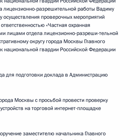
к национальной гвардии Российской Федерации
ра лицензионно-разрешительной работы Вадиму
ту осуществления проверочных мероприятий
 ответственностью «Частная охранная
ыми лицами отдела лицензионно-разреши-тельной
тративному округу города Москвы Главного
к национальной гвардии Российской Федерации
ию Президента Российской Федерации
едеральной службы войск национальной гвардии
Москве Михаил Воробьёв провел в Приёмной
да для подготовки доклада в Администрацию
 по приёму граждан в Москве личный приём
города Москвы с просьбой провести проверку
устройств на торговой интернет-площадке
поручение заместителю начальника Главного
езультатам личного приёма, проведённого