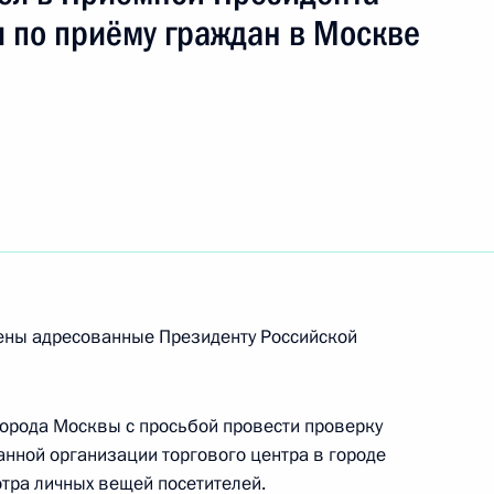
ич
 по приёму граждан в Москве
езультатам личного приёма, проведённого
кой Федерации начальником Главного
ойск национальной гвардии Российской
аилом Воробьевым в Приёмной Президента
раждан в Москве 11 октября 2023 года
рены адресованные Президенту Российской
орода Москвы с просьбой провести проверку
ию Президента Российской Федерации
анной организации торгового центра в городе
едеральной службы войск национальной гвардии
тра личных вещей посетителей.