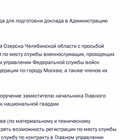
да для подготовки доклада в Администрацию
езультатам личного приёма, проведённого
кой Федерации начальником Главного
а Озерска Челябинской области с просьбой
ойск национальной гвардии Российской
 по месту службы военнослужащих, проходящих
аилом Воробьёвым в Приёмной Президента
ом управлении Федеральной службы войск
раждан в Москве 27 октября 2021 года
ерации по городу Москве, а также членов их
поручение заместителю начальника Главного
к национальной гвардии
ию Президента Российской Федерации
ве (по материальному и техническому
едеральной службы войск национальной гвардии
реть возможность регистрации по месту службы
Москве Михаил Воробьёв провел в Приёмной
службу по контракту в Главном управлении