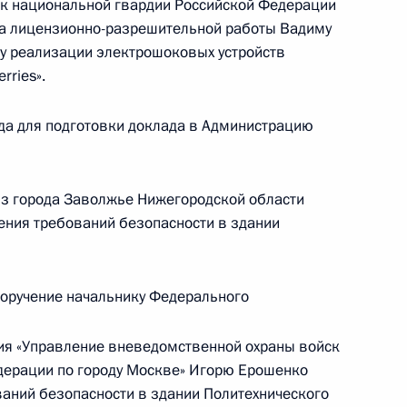
к национальной гвардии Российской Федерации
кой Федерации начальником Главного
ра лицензионно-разрешительной работы Вадиму
ойск национальной гвардии Российской
у реализации электрошоковых устройств
аилом Воробьёвым в Приёмной Президента
rries».
граждан в Москве 17 марта 2022 года
да для подготовки доклада в Администрацию
из города Заволжье Нижегородской области
ения требований безопасности в здании
 Президента Российской Федерации начальник
 службы войск национальной гвардии
Москве Михаил Воробьёв провел в Приёмной
поручение начальнику Федерального
 по приёму граждан в Москве личный приём
ия «Управление вневедомственной охраны войск
дерации по городу Москве» Игорю Ерошенко
аний безопасности в здании Политехнического