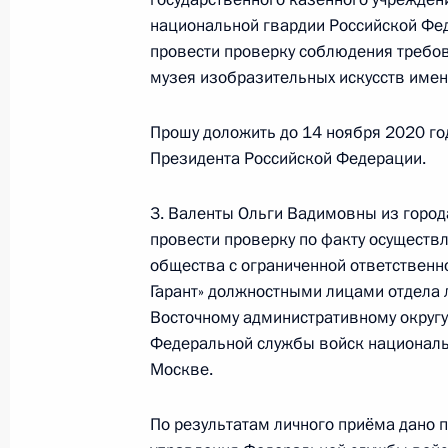
15 марта 2023 года, среда
национальной гвардии Российской Фе
провести проверку соблюдения требов
15 марта 2023 года по поручению
музея изобразительных искусств имен
Главного управления Федеральной
Российской Федерации по городу 
Прошу доложить до 14 ноября 2020 го
Президента Российской Федерации
Президента Российской Федерации.
граждан
15 марта 2023 года, 19:19
3. Валенты Ольги Вадимовны из город
провести проверку по факту осуществ
общества с ограниченной ответственн
14 ноября 2022 года, понедельник
Гарант» должностными лицами отдела
Восточному административному округу
Исполнены поручения, данные по р
Федеральной службы войск националь
по поручению Президента Российс
Москве.
управления Федеральной службы в
Федерации по городу Москве Мих
По результатам личного приёма дано 
Российской Федерации по приёму г