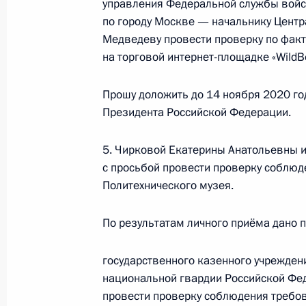
управления Федеральной службы войс
по поручению Президента Российс
по городу Москве — начальнику Цент
управления Федеральной службы в
Медведеву провести проверку по факт
Федерации по городу Москве Мих
на торговой интернет-площадке «WildBe
Российской Федерации по приёму 
15 апреля 2022 года, 18:17
Прошу доложить до 14 ноября 2020 го
Президента Российской Федерации.
5. Чирковой Екатерины Анатольевны 
17 марта 2022 года, четверг
с просьбой провести проверку соблюд
17 марта 2022 года по поручению
Политехнического музея.
Главного управления Федеральной
Российской Федерации по городу 
По результатам личного приёма дано 
Президента Российской Федерации
граждан
государственного казенного учрежден
национальной гвардии Российской Фе
17 марта 2022 года, 19:22
провести проверку соблюдения требов