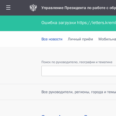
Управление Президента по работе с о
Ошибка загрузки https://letters.krem
Обратиться в форме электронного докуме
Все новости
Личный приём
Мобильна
Поиск по руководителю, географии и тематике
Все руководители, регионы, города и темы