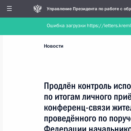
Управление Президента по работе с о
Ошибка загрузки https://letters.krem
Обратиться в форме электронного докуме
Все новости
Личный приём
Мобильна
Новости
Поиск по руководителю, географии и тематике
Продлён контроль испо
по итогам личного при
Все руководители, регионы, города и темы
конференц-связи жител
проведённого по пору
Федерации начальнико