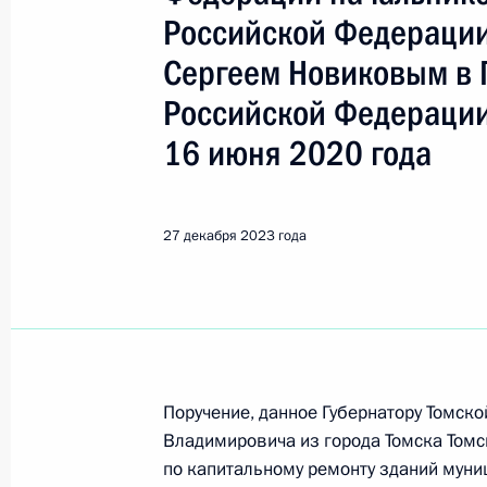
Новиков Сергей Геннадьевич
Российской Федерации
Сергеем Новиковым в 
Показа
Российской Федерации
16 июня 2020 года
14 февраля 2024 года, среда
Продлён контроль исполнения пору
27 декабря 2023 года
в режиме видео-конференц-связи 
проведённого по поручению Прези
Управления Президента Российско
Сергеем Новиковым в Приёмной Пр
граждан в Москве 17 октября 2023
14 февраля 2024 года, 18:28
Поручение, данное Губернатору Томск
Владимировича из города Томска Томс
по капитальному ремонту зданий мун