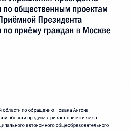
 по общественным проектам
Приёмной Президента
ть следующие материалы
 по приёму граждан в Москве
чения, данного по итогам личного приёма
жительницы Чувашской Республики,
дента Российской Федерации начальником
й Федерации по общественным проектам
езидента Российской Федерации по приёму
 года
ой области по обращению Новака Антона
кой области предусматривает принятие мер
иципального автономного общеобразовательного