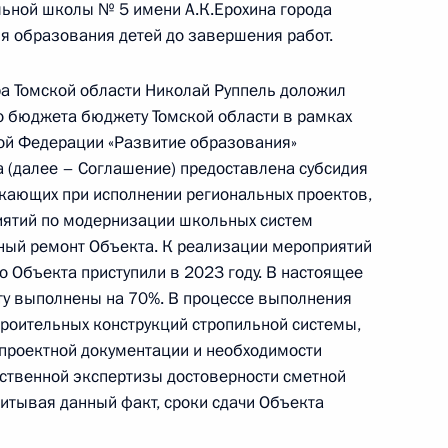
ьной школы № 5 имени А.К.Ерохина города
я образования детей до завершения работ.
риёма в режиме видео-конференц-связи жителя
го по поручению Президента Российской
а Томской области Николай Руппель доложил
ия Президента Российской Федерации
го бюджета бюджету Томской области в рамках
м Новиковым в Приёмной Президента
ой Федерации «Развитие образования»
раждан в Москве 10 сентября 2020 года
а (далее – Соглашение) предоставлена субсидия
кающих при исполнении региональных проектов,
ятий по модернизации школьных систем
ьный ремонт Объекта. К реализации мероприятий
 Объекта приступили в 2023 году. В настоящее
чений, данных по итогам личного приёма
ту выполнены на 70%. В процессе выполнения
ительницы Республики Хакасия, проведённого
роительных конструкций стропильной системы,
кой Федерации начальником Управления
 проектной документации и необходимости
 по общественным проектам Сергеем
ственной экспертизы достоверности сметной
 полномочного представителя Президента
читывая данный факт, сроки сдачи Объекта
ападном федеральном округе в Санкт-