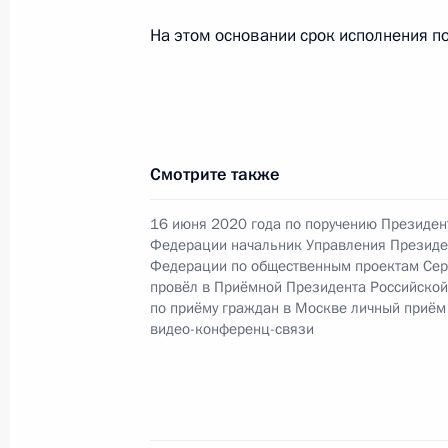
Петербурге 3 июня 2021 года
На этом основании срок исполнения по
2 февраля 2024 года, 17:25
О ходе принятия мер по итогам ли
жителя Оренбургской области, про
Смотрите также
Федерации начальником Управлен
по общественным проектам Сергее
16 июня 2020 года по поручению Президен
Российской Федерации по приёму г
Федерации начальник Управления Президе
Федерации по общественным проектам Сер
2 февраля 2024 года, 17:18
провёл в Приёмной Президента Российско
по приёму граждан в Москве личный приём
видео-конференц-связи
18 января 2024 года, четверг
О ходе исполнения поручения, дан
конференц-связи жительницы Чува