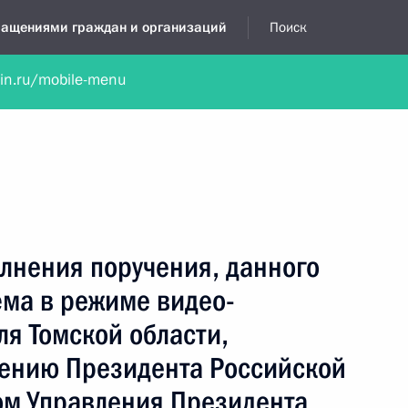
бращениями граждан и организаций
Поиск
lin.ru/mobile-menu
нта
Обратиться в устной форме
Новости
Обзоры обращени
я приёмная
февраль, 2024
лнения поручения, данного
ёма в режиме видео-
я Томской области,
чению Президента Российской
м Управления Президента