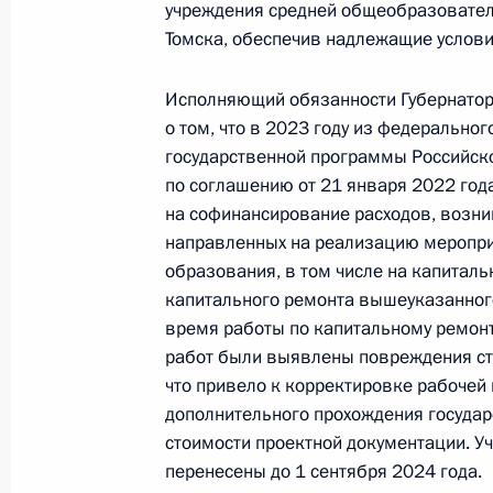
учреждения средней общеобразовател
2 февраля 2024 года, пятница
Томска, обеспечив надлежащие услови
Приняты меры по итогам личного п
Оренбургской области, проведённо
Исполняющий обязанности Губернатор
Федерации начальником Управлен
о том, что в 2023 году из федерально
по общественным проектам Сергее
государственной программы Российск
Российской Федерации по приёму г
по соглашению от 21 января 2022 год
на софинансирование расходов, возни
2 февраля 2024 года, 17:35
направленных на реализацию меропри
образования, в том числе на капитал
капитального ремонта вышеуказанного
Продлён контроль исполнения пору
время работы по капитальному ремон
в режиме видео-конференц-связи ж
работ были выявлены повреждения ст
по поручению Президента Российс
что привело к корректировке рабочей
Президента Российской Федерации
дополнительного прохождения государ
Новиковым в ситуационном центре
стоимости проектной документации. У
Российской Федерации в Северо-З
перенесены до 1 сентября 2024 года.