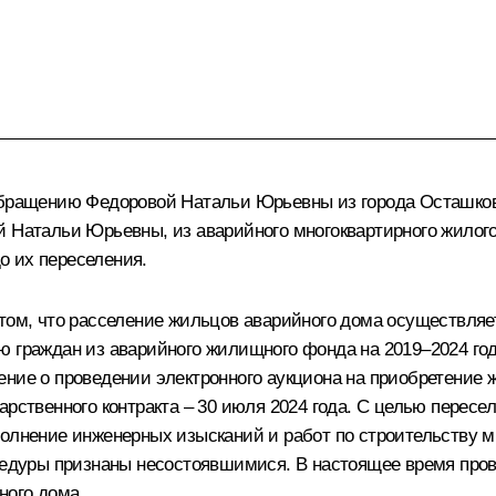
 обращению Федоровой Натальи Юрьевны из города Осташков
й Натальи Юрьевны, из аварийного многоквартирного жилого
о их переселения.
 том, что расселение жильцов аварийного дома осуществля
ю граждан из аварийного жилищного фонда на 2019–2024 го
ение о проведении электронного аукциона на приобретение
арственного контракта – 30 июля 2024 года. С целью перес
полнение инженерных изысканий и работ по строительству м
роцедуры признаны несостоявшимися. В настоящее время пр
ного дома.