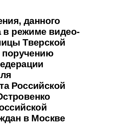
ения, данного
 в режиме видео-
ницы Тверской
о поручению
Федерации
еля
та Российской
Островенко
оссийской
ждан в Москве