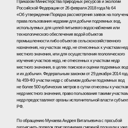
Приказом Министерства природных ресурсов и экологии
Российской Федерации от 26 февраля 2018 года № 64
«Об утверждении Порядка рассмотрения заявок на получен
права пользования недрами для добычи подземных вод,
используемых для целей питьевого водоснабжения или
технологического обеспечения водой объектов
промышленности либо объектов сельскохозяйственного
назначения, на участках недр, не отнесенных к участкам не
местного значения, или для осуществления геологического
изучения участков недр, не отнесенных к участкам недр
местного значения, в целях поисков и оценки подземных во
и их добычи». Федеральным законом от 29 декабря 2014 год
№ 459-ФЗ участки недр с объемом добычи подземных вод
не более 500 кубических метров в сутки отнесены к участка
недр местного значения, право пользования такими участка
недр предоставляют органы исполнительной власти субъек
РФ.
По обращению Мунаева Андрея Витальевича с просьбой
разъяснить порядок присоединения смежной площади к уже