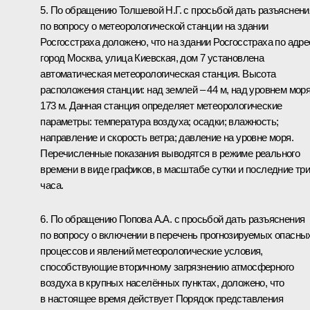
5. По обращению Толшевой Н.Г. с просьбой дать разъяснени
по вопросу о метеорологической станции на здании
Росгосстраха доложено, что на здании Росгосстраха по адре
город Москва, улица Киевская, дом 7 установлена
автоматическая метеорологическая станция. Высота
расположения станции: над землей – 44 м, над уровнем моря
173 м. Данная станция определяет метеорологические
параметры: температура воздуха; осадки; влажность;
направление и скорость ветра; давление на уровне моря.
Перечисленные показания выводятся в режиме реального
времени в виде графиков, в масштабе сутки и последние тр
часа.
6. По обращению Попова А.А. с просьбой дать разъяснения
по вопросу о включении в перечень прогнозируемых опасны
процессов и явлений метеорологические условия,
способствующие вторичному загрязнению атмосферного
воздуха в крупных населённых пунктах, доложено, что
в настоящее время действует Порядок представления