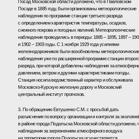
Посад Московской области доложено, что в Павловском
Посаде в 1885 году, были организованы метеорологические
наблюдения по программе станции третьего разряда
с определением характеристик температуры, осадков,
снежного покрова и погодных явлений. Метеорологические
наблюдения проводились в периоды: 1885 – 1895, 1897 – 190
и 1902 – 1903 годы. С 1 ноября 1929 года усилиями
железнодорожников были возобновлены метеорологически
наблюдения уже по расширенной программе станции второг
разряда, при которой добавлены наблюдения за атмосфер
давлением, ветром и другими характеристиками погоды.
Станция носила ведомственный характер и обслуживала
Московско-Курскую железную дорогу и Московский
центральный институт прогнозов.
3. По обращению Евтушенко С.М. с просьбой дать
разъяснения по вопросу организации и контроля за экологие
в районе города Подольска Московской области доложено, 
наблюдения за загрязнением атмосферного воздуха
на территории города Подольска осуществляется