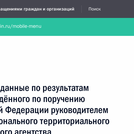
бращениями граждан и организаций
Поиск
lin.ru/mobile-menu
нта
Обратиться в устной форме
Новости
Обзоры обращени
я приёмная
март, 2020
данные по результатам
едённого по поручению
й Федерации руководителем
онального территориального
ого агентства