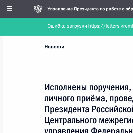
Управление Президента по работе с о
Ошибка загрузки https://letters.krem
Обратиться в форме электронного докуме
Все новости
Личный приём
Мобильна
Новости
Поиск по руководителю, географии и тематике
Исполнены поручения, 
личного приёма, пров
Все руководители, регионы, города и темы
Президента Российско
Центрального межреги
управления Федеральн