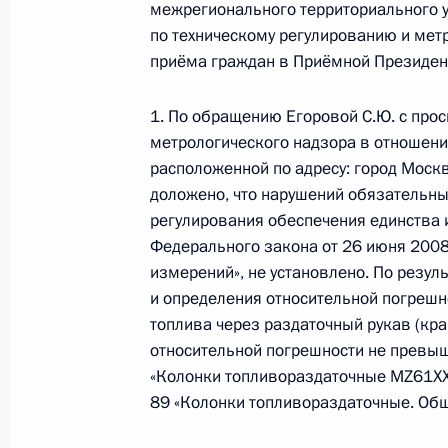
межрегионального территориального 
19 ноября 2019 года по поручени
по техническому регулированию и мет
руководитель Центрального межре
приёма граждан в Приёмной Президен
Федерального агентства по технич
Калинникова провела в Приёмной 
1. По обращению Егоровой С.Ю. с про
граждан в Москве личный приём г
метрологического надзора в отношени
расположенной по адресу: город Москв
19 ноября 2019 года, 21:29
доложено, что нарушений обязательны
регулирования обеспечения единства 
Федерального закона от 26 июня 2008
26 апреля 2019 года, пятница
измерений», не установлено. По резу
и определения относительной погрешн
26 апреля 2019 года по поручени
топлива через раздаточный рукав (кра
руководитель Центрального управл
относительной погрешности не превыш
регулированию и метрологии Мари
«Колонки топливораздаточные MZ61XX
Президента Российской Федерации
89 «Колонки топливораздаточные. Общи
граждан