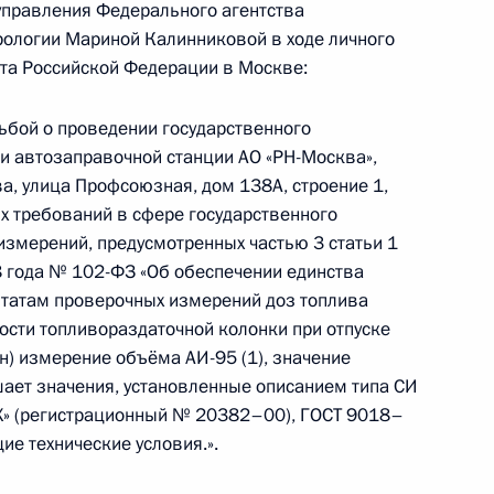
управления Федерального агентства
ю Президента Российской Федерации
рологии Мариной Калинниковой в ходе личного
гионального территориального управления
та Российской Федерации в Москве:
ескому регулированию и метрологии Марина
Президента Российской Федерации по приёму
сьбой о проведении государственного
раждан
и автозаправочной станции АО «РН-Москва»,
а, улица Профсоюзная, дом 138А, строение 1,
х требований в сфере государственного
измерений, предусмотренных частью 3 статьи 1
 года № 102-ФЗ «Об обеспечении единства
льтатам проверочных измерений доз топлива
ости топливораздаточной колонки при отпуске
ю Президента Российской Федерации
н) измерение объёма АИ-95 (1), значение
ения Федерального агентства по техническому
ает значения, установленные описанием типа СИ
на Калинникова провела в Приёмной
» (регистрационный № 20382–00), ГОСТ 9018–
 по приёму граждан в Москве личный приём
е технические условия.».