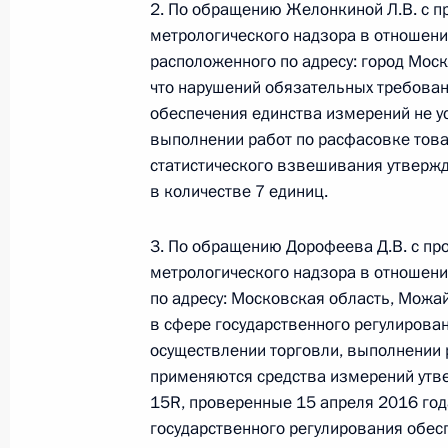
26 апреля 2019 года, 23:08
2. По обращению Желонкиной Л.В. с п
метрологического надзора в отношени
расположенного по адресу: город Моск
что нарушений обязательных требован
12 октября 2018 года, пятница
обеспечения единства измерений не у
12 октября 2018 года по поручен
выполнении работ по расфасовке тов
руководитель Центрального управл
статистического взвешивания утвержд
регулированию и метрологии Мари
в количестве 7 единиц.
Президента Российской Федерации
граждан
3. По обращению Дорофеева Д.В. с пр
метрологического надзора в отношени
12 октября 2018 года, 21:02
по адресу: Московская область, Можай
в сфере государственного регулирова
осуществлении торговли, выполнении 
15 февраля 2018 года, четверг
применяются средства измерений утве
15R, проверенные 15 апреля 2016 год
15 февраля 2018 года по поручен
государственного регулирования обес
руководитель Центрального межре