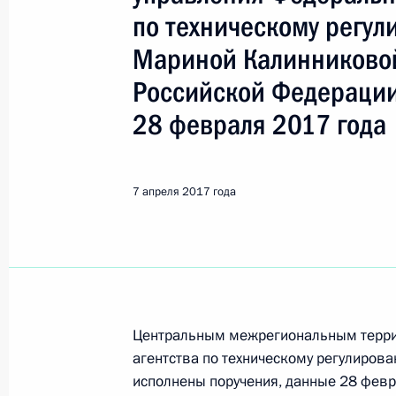
Калинникова Марина Григорье
по техническому регул
Мариной Калинниково
Показа
Российской Федерации
28 февраля 2017 года
6 марта 2020 года, пятница
6 марта 2020 года по поручению 
7 апреля 2017 года
Центрального межрегионального т
агентства по техническому регули
провела в Приёмной Президента Р
в Москве личный приём граждан
6 марта 2020 года, 21:36
Центральным межрегиональным терри
агентства по техническому регулиров
исполнены поручения, данные 28 февр
19 ноября 2019 года, вторник