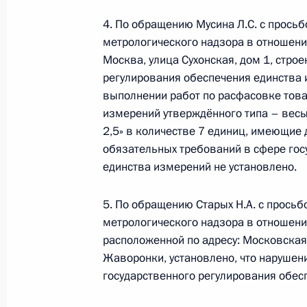
Федерального агентства по технич
4. По обращению Мусина Л.С. с просьб
Калинникова провела в Приёмной 
метрологического надзора в отношени
граждан в Москве личный приём г
Москва, улица Сухонская, дом 1, строе
15 февраля 2018 года, 22:12
регулирования обеспечения единства 
выполнении работ по расфасовке тов
измерений утверждённого типа – вес
2,5» в количестве 7 единиц, имеющие
7 апреля 2017 года, пятница
обязательных требований в сфере гос
Исполнены поручения, данные по р
единства измерений не установлено.
по поручению Президента Российс
межрегионального территориально
5. По обращению Старых Н.А. с просьб
по техническому регулированию и
метрологического надзора в отношени
расположенной по адресу: Московская
Президента Российской Федерации
Жаворонки, установлено, что нарушен
2017 года
государственного регулирования обес
7 апреля 2017 года, 20:09