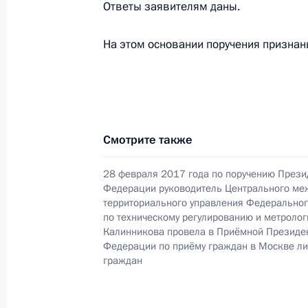
Ответы заявителям даны.
28 февраля 2017 года, вторник
На этом основании поручения призна
28 февраля 2017 года по поручен
руководитель Центрального межре
Федерального агентства по технич
Калинникова провела в Приёмной 
Смотрите также
граждан в Москве личный приём г
28 февраля 2017 года, 15:01
28 февраля 2017 года по поручению Прези
Федерации руководитель Центрального ме
территориального управления Федеральног
по техническому регулированию и метроло
29 декабря 2016 года, четверг
Калинникова провела в Приёмной Президе
Федерации по приёму граждан в Москве л
Исполнены поручения, данные по р
граждан
по поручению Президента Российс
межрегионального территориально