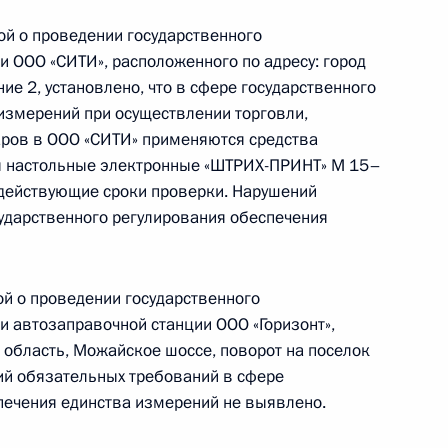
ескому регулированию и метрологии Марина
ой о проведении государственного
Президента Российской Федерации по приёму
и ООО «СИТИ», расположенного по адресу: город
раждан
ние 2, установлено, что в сфере государственного
измерений при осуществлении торговли,
аров в ООО «СИТИ» применяются средства
ы настольные электронные «ШТРИХ-ПРИНТ» М 15–
 действующие сроки проверки. Нарушений
ударственного регулирования обеспечения
езультатам личного приёма, проведённого
кой Федерации руководителем Центрального
го управления Федерального агентства
ой о проведении государственного
 метрологии Мариной Калинниковой в Приёмной
и автозаправочной станции ООО «Горизонт»,
 область, Можайское шоссе, поворот на поселок
 по приёму граждан в Москве 28 февраля
ий обязательных требований в сфере
печения единства измерений не выявлено.