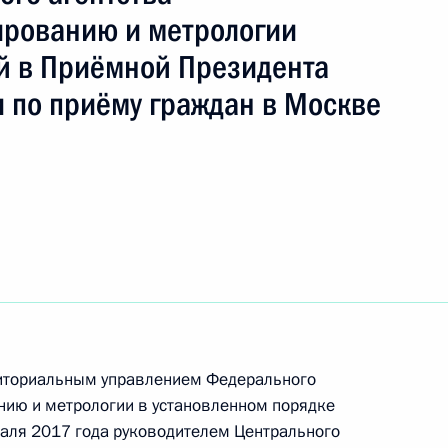
вна
ированию и метрологии
й в Приёмной Президента
ть следующие материалы
 по приёму граждан в Москве
Президента Российской Федерации руководитель
ерриториального управления Федерального
рованию и метрологии Марина Калинникова
оссийской Федерации по приёму граждан
ториальным управлением Федерального
анию и метрологии в установленном порядке
аля 2017 года руководителем Центрального