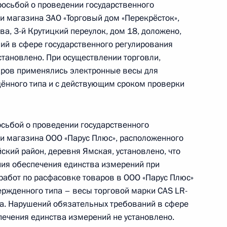
росьбой о проведении государственного
и магазина ЗАО «Торговый дом «Перекрёсток»,
ва, 3-й Крутицкий переулок, дом 18, доложено,
ий в сфере государственного регулирования
становлено. При осуществлении торговли,
ию Президента Российской Федерации
аров применялись электронные весы для
ения Федерального агентства по техническому
ённого типа и с действующим сроком проверки
на Калинникова провела в Приёмной
 по приёму граждан в Москве личный приём
осьбой о проведении государственного
и магазина ООО «Парус Плюс», расположенного
ский район, деревня Ямская, установлено, что
ния обеспечения единства измерений при
работ по расфасовке товаров в ООО «Парус Плюс»
ржденного типа – весы торговой марки CAS LR-
а. Нарушений обязательных требований в сфере
ию Президента Российской Федерации
печения единства измерений не установлено.
гионального территориального управления