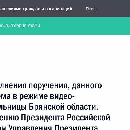
бращениями граждан и организаций
Поиск
lin.ru/mobile-menu
нта
Обратиться в устной форме
Новости
Обзоры обращени
я приёмная
январь, 2023
лнения поручения, данного
ёма в режиме видео-
льницы Брянской области,
чению Президента Российской
м Управления Президента