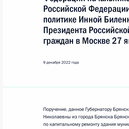
Биленкина Инна Петровна
Российской Федерации
политике Инной Билен
Показа
Президента Российско
граждан в Москве 27 я
Исполнено поручение (меры принят
видео-конференц-связи жительницы
по поручению Президента Российс
9 декабря 2022 года
Президента Российской Федерации
Биленкиной в Приёмной Президент
в Москве 27 мая 2021 года
1 февраля 2023 года, 18:39
Поручение, данное Губернатору Брянс
Николаевны из города Брянска Брянск
26 января 2023 года, четверг
по капитальному ремонту здания мун