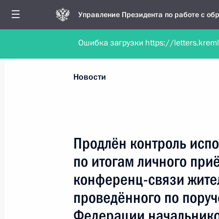
Управление Президента по работе с о
Ошибка загрузки https://letters.krem
Обратиться в форме электронного докуме
Все новости
Личный приём
Мобильна
Новости
Поиск по руководителю, географии и тематике
Продлён контроль испо
по итогам личного при
Все руководители, регионы, города и темы
конференц-связи жите
проведённого по пору
Федерации начальнико