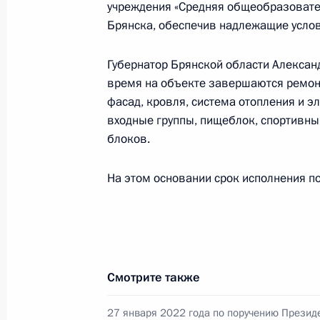
учреждения «Средняя общеобразовате
О ходе исполнения поручения, дан
Брянска, обеспечив надлежащие услов
конференц-связи жительницы Респу
Президента Российской Федерации
Губернатор Брянской области Александ
Российской Федерации по научно-
время на объекте завершаются ремон
в Приёмной Президента Российско
фасад, кровля, система отопления и э
27 мая 2021 года
входные группы, пищеблок, спортивны
26 января 2023 года, 18:42
блоков.
На этом основании срок исполнения п
24 января 2023 года, вторник
О ходе исполнения поручения, дан
конференц-связи жительницы горо
Президента Российской Федерации
Смотрите также
Российской Федерации по научно-
в Приёмной Президента Российско
27 января 2022 года по поручению Презид