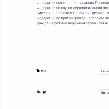
25 февраля 2022 года
Федерации начальник Управления Президе
Федерации по научно-образовательной пол
24 января 2023 года, 18:49
Биленкина провела в Приёмной Президент
Федерации по приёму граждан в Москве л
граждан в режиме видео-конференц-связи
9 января 2023 года, понедельник
Продлён контроль исполнения пору
в режиме видео-конференц-связи 
по поручению Президента Российс
Президента Российской Федерации
Биленкиной в Приёмной Президент
Темы
Обра
в Москве 25 февраля 2022 года
9 января 2023 года, 22:26
Лица
Биле
Продлён контроль исполнения пору