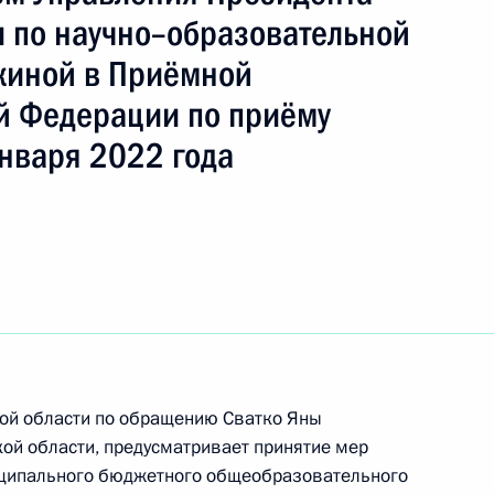
 по научно–образовательной
киной в Приёмной
ть следующие материалы
й Федерации по приёму
нваря 2022 года
ы), данное по итогам личного приёма в режиме
 Республики Адыгея, проведённого
кой Федерации начальником Управления
 по научно-образовательной политике Инной
а Российской Федерации по приёму граждан
кой области по обращению Сватко Яны
ой области, предусматривает принятие мер
иципального бюджетного общеобразовательного