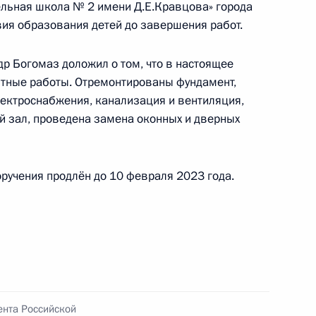
льная школа № 2 имени Д.Е.Кравцова» города
ного по итогам личного приёма в режиме видео-
ия образования детей до завершения работ.
блики Адыгея, проведённого по поручению
 начальником Управления Президента
р Богомаз доложил о том, что в настоящее
образовательной политике Инной Биленкиной
тные работы. Отремонтированы фундамент,
й Федерации по приёму граждан в Москве
лектроснабжения, канализация и вентиляция,
й зал, проведена замена оконных и дверных
оручения продлён до 10 февраля 2023 года.
ного по итогам личного приёма в режиме видео-
да Москвы, проведённого по поручению
 начальником Управления Президента
образовательной политике Инной Биленкиной
й Федерации по приёму граждан в Москве
ента Российской