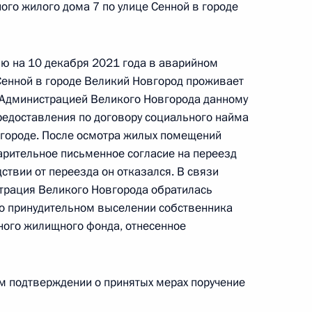
ого жилого дома 7 по улице Сенной в городе
ию на 10 декабря 2021 года в аварийном
я поручений, данных по итогам оперативного
Сенной в городе Великий Новгород проживает
дента Российской Федерации в Иркутскую
 Администрацией Великого Новгорода данному
едоставления по договору социального найма
городе. После осмотра жилых помещений
арительное письменное согласие на переезд
ствии от переезда он отказался. В связи
трация Великого Новгорода обратилась
 о принудительном выселении собственника
ого жилищного фонда, отнесенное
ий, данных по итогам оперативного выезда
оссийской Федерации в Иркутскую область
ом подтверждении о принятых мерах поручение