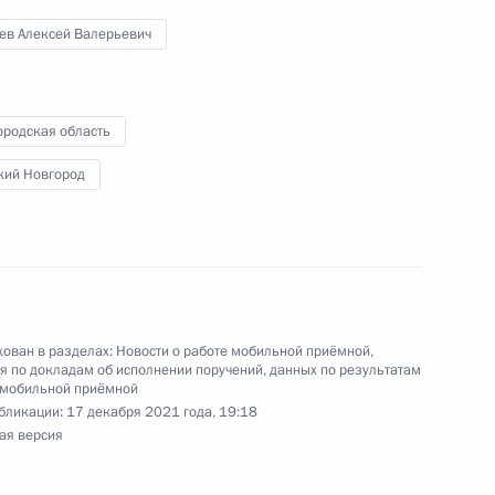
дента Российской Федерации в Иркутскую
ев Алексей Валерьевич
ородская область
кий Новгород
нкта 1 перечня поручений, данных по итогам
риёмной Президента Российской Федерации
ован в разделах:
Новости о работе мобильной приёмной
,
 по докладам об исполнении поручений, данных по результатам
 мобильной приёмной
бликации:
17 декабря 2021 года, 19:18
ая версия
я поручений, данных по итогам оперативного
дента Российской Федерации в Иркутскую