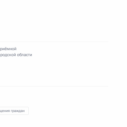
я поручений, данных по итогам оперативного
дента Российской Федерации в Иркутскую
приёмной
родской области
нкта 3 перечня поручений, данных по итогам
риёмной Президента Российской Федерации
щения граждан
я поручений, данных по итогам оперативного