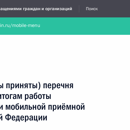
бращениями граждан и организаций
Поиск
lin.ru/mobile-menu
нта
Обратиться в устной форме
Новости
Обзоры обращени
я приёмная
ноябрь, 2024
ы приняты) перечня
итогам работы
ти мобильной приёмной
й Федерации