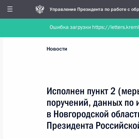
Управление Президента по работе с о
Ошибка загрузки https://letters.krem
Обратиться в форме электронного докуме
Все новости
Личный приём
Мобильна
Новости
Поиск по руководителю, географии и тематике
Исполнен пункт 2 (мер
поручений, данных по 
Все руководители, регионы, города и темы
в Новгородской облас
Президента Российско