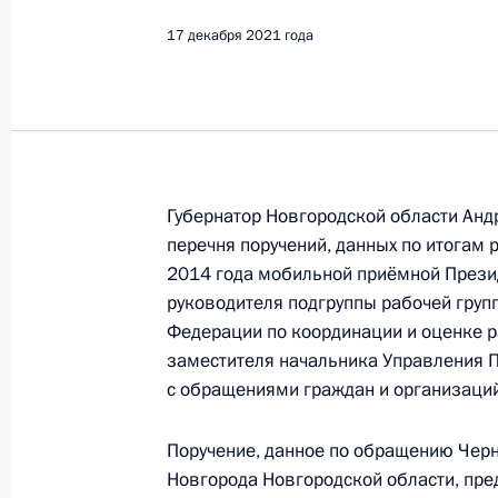
Михеев Алексей Валерьевич
17 декабря 2021 года
Показа
О ходе исполнения пункта 1 перечн
выезда мобильной приёмной Прези
Губернатор Новгородской области Андр
область
перечня поручений, данных по итогам 
2014 года мобильной приёмной Прези
16 декабря 2024 года, 16:33
руководителя подгруппы рабочей груп
Федерации по координации и оценке р
заместителя начальника Управления 
29 ноября 2024 года, пятница
с обращениями граждан и организаци
Продлён контроль исполнения пунк
Поручение, данное по обращению Чер
оперативного выезда мобильной п
Новгорода Новгородской области, пре
в Иркутскую область