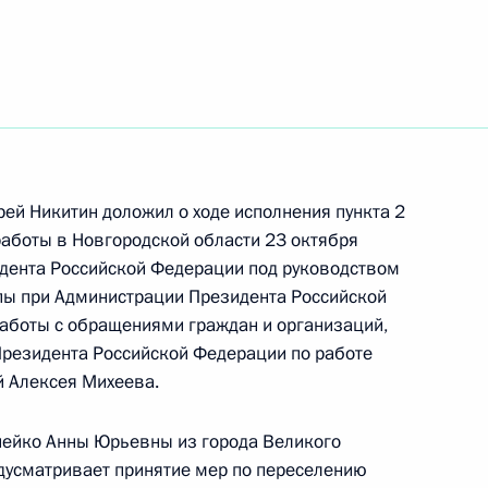
ть следующие материалы
я поручений, данных по итогам оперативного
дента Российской Федерации в Иркутскую
ей Никитин доложил о ходе исполнения пункта 2
работы в Новгородской области 23 октября
дента Российской Федерации под руководством
пы при Администрации Президента Российской
аботы с обращениями граждан и организаций,
Президента Российской Федерации по работе
й Алексея Михеева.
та 3 перечня поручений, данных по итогам
нейко Анны Юрьевны из города Великого
риёмной Президента Российской Федерации
дусматривает принятие мер по переселению