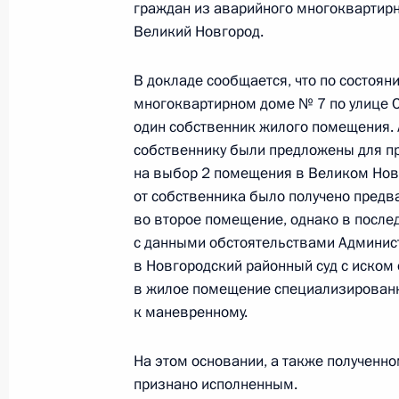
граждан из аварийного многоквартирн
29 ноября 2024 года, 16:02
Великий Новгород.
В докладе сообщается, что по состоян
О ходе исполнения пункта 3 перечн
многоквартирном доме № 7 по улице 
выезда мобильной приёмной Прези
один собственник жилого помещения.
область
собственнику были предложены для пр
на выбор 2 помещения в Великом Нов
29 ноября 2024 года, 15:47
от собственника было получено предв
во второе помещение, однако в послед
с данными обстоятельствами Админис
4 июля 2024 года, четверг
в Новгородский районный суд с иском
в жилое помещение специализированн
Исполнен пункт 2 перечня поручен
к маневренному.
мобильной приёмной Президента Р
4 июля 2024 года, 17:05
На этом основании, а также полученн
признано исполненным.