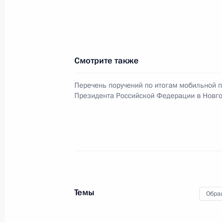
О ходе исполнения пункта 2 перечн
выезда мобильной приёмной Прези
область
Смотрите также
4 июля 2024 года, 17:01
Перечень поручений по итогам мобильной 
Президента Российской Федерации в Новго
2 июля 2024 года, вторник
Продолжен контроль исполнения пу
оперативного выезда мобильной п
в Иркутскую область
2 июля 2024 года, 17:24
Темы
Обра
О ходе исполнения пункта 3 перечн