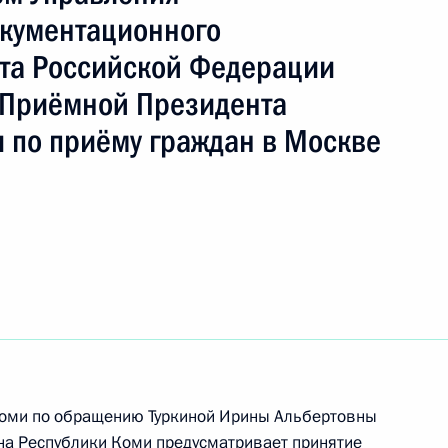
кументационного
та Российской Федерации
ть следующие материалы
 Приёмной Президента
 по приёму граждан в Москве
ручения, данного по итогам личного приёма
жителя Смоленской области проведённого
кой Федерации начальником Управления
ного обеспечения Президента Российской
Приёмной Президента Российской Федерации
реля 2020 года
 Коми по обращению Туркиной Ирины Альбертовны
на Республики Коми предусматривает принятие