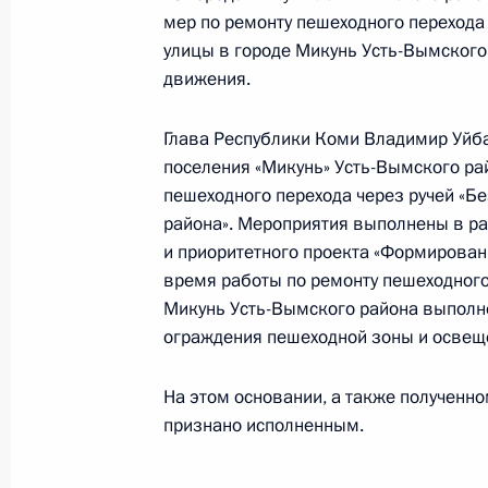
О ходе исполнения поручения, дан
мер по ремонту пешеходного перехода
конференц-связи жителя Смоленск
улицы в городе Микунь Усть-Вымского
Президента Российской Федераци
движения.
и документационного обеспечения
Федоровым в Приёмной Президента
Глава Республики Коми Владимир Уйба 
в Москве 22 апреля 2020 года
поселения «Микунь» Усть-Вымского ра
пешеходного перехода через ручей «Б
28 октября 2021 года, 18:57
района». Мероприятия выполнены в р
и приоритетного проекта «Формирован
время работы по ремонту пешеходного
27 октября 2021 года, среда
Микунь Усть-Вымского района выполне
ограждения пешеходной зоны и освещ
О ходе принятия мер по итогам ли
жительницы Удмуртской Республики
На этом основании, а также полученн
Российской Федерации начальнико
признано исполненным.
Федерации по вопросам государст
Российской Федерации по приёму г