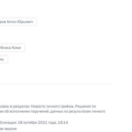
ию Президента Российской Федерации
нного и документационного обеспечения
 Антон Федоров провёл в Приёмной Президента
ров Антон Юрьевич
граждан в Москве личный приём граждан
ублика Коми
нь
ного по итогам личного приёма в режиме видео-
ублики Коми проведённого по поручению
и начальником Управления информационного
 Президента Российской Федерации Антоном
 Российской Федерации по приёму граждан
ован в разделах:
Новости личного приёма
,
Решения по
м об исполнении поручений, данных по результатам личного
бликации:
18 октября 2021 года, 19:14
ая версия