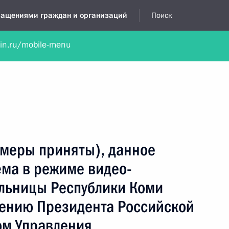
бращениями граждан и организаций
Поиск
lin.ru/mobile-menu
нта
Обратиться в устной форме
Новости
Обзоры обращени
я приёмная
октябрь, 2021
(меры приняты), данное
ёма в режиме видео-
льницы Республики Коми
чению Президента Российской
ом Управления