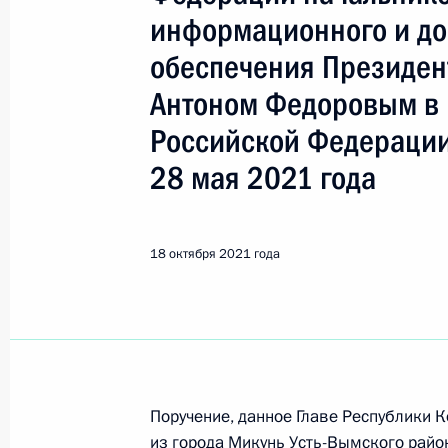
Федоров Антон Юрьевич
информационного и до
обеспечения Президен
Показа
Антоном Федоровым в
Российской Федерации
28 октября 2021 года, четверг
28 мая 2021 года
Продолжен контроль исполнения по
в режиме видео-конференц-связи 
по поручению Президента Российс
18 октября 2021 года
информационного и документацион
Федерации Антоном Федоровым в 
по приёму граждан в Москве 22 ап
28 октября 2021 года, 20:55
Поручение, данное Главе Республики
из города Микунь Усть-Вымского райо