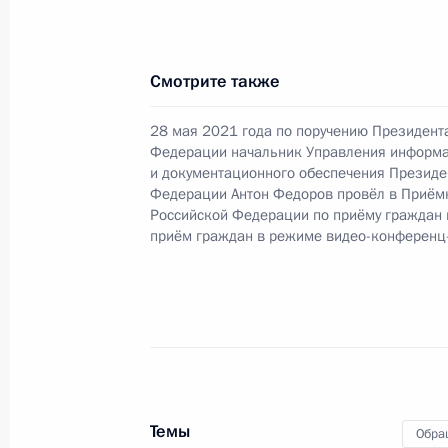
27 октября 2021 года, 21:20
Смотрите также
18 октября 2021 года, понедельни
28 мая 2021 года по поручению Президент
Исполнено поручение (меры принят
Федерации начальник Управления информ
и документационного обеспечения Президе
видео-конференц-связи жительниц
Федерации Антон Федоров провёл в Приём
Президента Российской Федераци
Российской Федерации по приёму граждан
и документационного обеспечения
приём граждан в режиме видео-конференц
Федоровым в Приёмной Президента
в Москве 28 мая 2021 года
18 октября 2021 года, 19:14
15 октября 2021 года, пятница
Темы
Обра