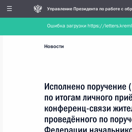
Управление Президента по работе с о
Ошибка загрузки https://letters.krem
Обратиться в форме электронного докуме
Все новости
Личный приём
Мобильна
Новости
Поиск по руководителю, географии и тематике
Исполнено поручение 
по итогам личного при
Все руководители, регионы, города и темы
конференц-связи жите
проведённого по пору
Федерации начальник