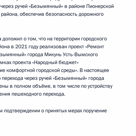
ного по итогам личного приёма в режиме видео-
 через ручей «Безымянный» в районе Пионерской
ой области проведённого по поручению
 района, обеспечив безопасность дорожного
и начальником Управления информационного
 Президента Российской Федерации Антоном
 Российской Федерации по приёму граждан
доложил о том, что на территории городского
йона в 2021 году реализован проект «Ремонт
езымянный» города Микунь Усть-Вымского
амках проекта «Народный бюджет»
ие комфортной городской среды». В настоящее
 перехода через ручей «Безымянный» города
ны в полном объёме, в том числе по устройству
ения пешеходного перехода.
чного приёма в режиме видео-конференц-связи
, проведённого по поручению Президента
ом подтверждении о принятых мерах поручение
м Управления Президента Российской
венной службы и кадров в Приёмной Президента
раждан в Москве 13 октября 2017 года