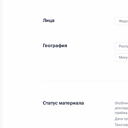
15 октября 2021 года по поручен
начальник Управления информацио
Президента Российской Федерации
Лица
Федо
Российской Федерации по приёму 
в режиме видео-конференц-связи
15 октября 2021 года, 19:43
География
Респ
Мику
О ходе исполнения поручения, дан
конференц-связи жительницы Респ
Президента Российской Федераци
и документационного обеспечения
Федоровым в Приёмной Президента
Статус материала
Опублик
в Москве 28 мая 2021 года
доклада
приёма
15 октября 2021 года, 19:10
Дата пу
Текстов