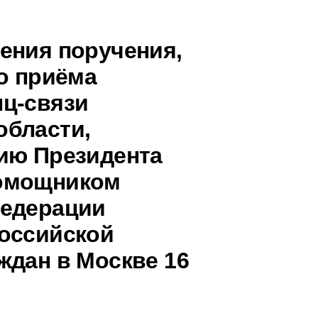
ения поручения,
о приёма
ц-связи
области,
ию Президента
помощником
Федерации
оссийской
ждан в Москве 16