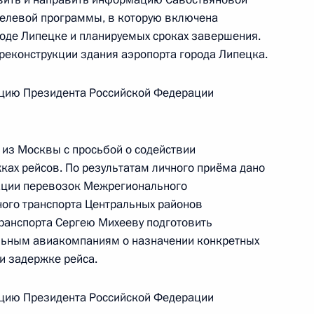
целевой программы, в которую включена
роде Липецке и планируемых сроках завершения.
ию Президента Российской Федерации
 реконструкции здания аэропорта города Липецка.
ителя Межрегионального территориального
 Центральных районов Федерального агентства
цию Президента Российской Федерации
 Шуваев провёл в Приёмной Президента
граждан в Москве личный приём граждан
из Москвы с просьбой о содействии
ках рейсов. По результатам личного приёма дано
зации перевозок Межрегионального
ого транспорта Центральных районов
ранспорта Сергею Михееву подготовить
льным авиакомпаниям о назначении конкретных
ю Президента Российской Федерации
и задержке рейса.
ителя Межрегионального территориального
 Центральных районов Федерального агентства
цию Президента Российской Федерации
 Шуваев провёл в Приёмной Президента