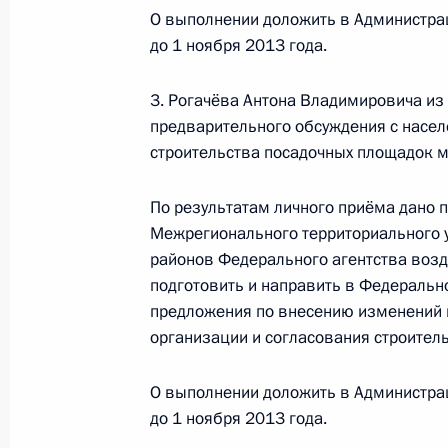
О выполнении доложить в Администра
3 марта 2016 года, четверг
до 1 ноября 2013 года.
Исполнены поручения, данные по р
3. Рогачёва Антона Владимировича из
по поручению Президента Российс
предварительного обсуждения с насе
руководителя Межрегионального т
строительства посадочных площадок м
транспорта Центральных районов Ф
Александром Шуваевым в Приёмной
По результатам личного приёма дано 
граждан в Москве 14 января 2016
Межрегионального территориального 
3 марта 2016 года, 18:58
районов Федерального агентства воз
подготовить и направить в Федеральн
предложения по внесению изменений
организации и согласования строител
14 января 2016 года, четверг
14 января 2016 года по поручени
О выполнении доложить в Администра
исполняющий обязанности руковод
до 1 ноября 2013 года.
управления воздушного транспорта