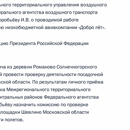
ерриториального управления воздушного
ного территориального управления воздушного
едерального агентства воздушного транспорта
рального агентства воздушного транспорта
 Президента Российской Федерации по приёму
робьёву И.В. о проводимой работе
года
ию низкобюджетной авиакомпании «Добро лёт».
цию Президента Российской Федерации
ича из деревни Романово Солнечногорского
ю Президента Российской Федерации
й провести проверку деятельности посадочной
ника Межрегионального территориального
кой области. По результатам личного приёма
 Центральных районов Федерального агентства
ика Межрегионального территориального
 Шуваев провёл в Приёмной Президента
нтральных районов Федерального агентства
граждан в Москве личный приём граждан
бьёву назначить комиссию по проверке
 площадки Шевлино Московской области
и полетов.