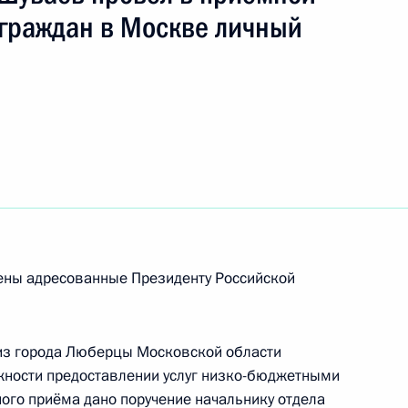
 граждан в Москве личный
ю Президента Российской Федерации
ника Межрегионального территориального
 Центральных районов Федерального агентства
 Шуваев провёл в Приёмной Президента
граждан в Москве личный приём граждан
рены адресованные Президенту Российской
из города Люберцы Московской области
езультатам личного приёма, проведённого
жности предоставлении услуг низко-бюджетными
кой Федерации исполняющим обязанности
ого приёма дано поручение начальнику отдела