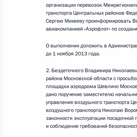
руководителя Межрегионального т
организации перевозок Межрегиональ
транспорта Центральных районов Ф
транспорта Центральных районов Феде
Александром Шуваевым в Приёмной
Сергею Михееву проинформировать Во
граждан в Москве 4 октября 2016 
авиакомпанией «Аэрофлот» по создан
2 ноября 2016 года, 17:39
О выполнении доложить в Администра
до 1 ноября 2013 года.
4 октября 2016 года, вторник
2. Бездеточного Владимира Николаев
4 октября 2016 года по поручени
района Московской области с просьбо
исполняющий обязанности началь
площадки аэродрома Шевлино Московс
управления воздушного транспорта
дано поручение заместителю начальн
воздушного транспорта Александр
управления воздушного транспорта Це
Российской Федерации по приёму 
воздушного транспорта Николаю Воро
законности эксплуатации посадочной
4 октября 2016 года, 17:55
и соблюдение требований безопасност