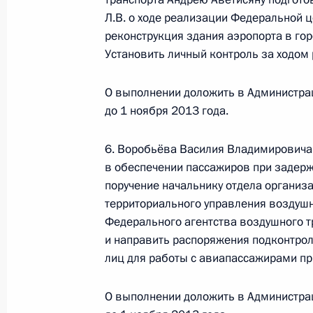
Л.В. о ходе реализации Федеральной 
10 декабря 2015 года, четверг
реконструкция здания аэропорта в го
10 декабря 2015 года по поручен
Установить личный контроль за ходом
исполняющий обязанности руковод
управления воздушного транспорта
О выполнении доложить в Администра
воздушного транспорта Александр
до 1 ноября 2013 года.
Российской Федерации по приёму 
6. Воробьёва Василия Владимировича 
10 декабря 2015 года, 19:39
в обеспечении пассажиров при задерж
поручение начальнику отдела органи
территориального управления воздушн
9 декабря 2014 года, вторник
Федерального агентства воздушного т
и направить распоряжения подконтро
9 декабря 2014 года по поручени
лиц для работы с авиапассажирами пр
исполняющий обязанности руковод
управления воздушного транспорта
О выполнении доложить в Администра
воздушного транспорта Александр