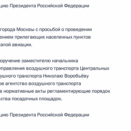
цию Президента Российской Федерации
езультатам личного приёма, проведённого
 города Москвы с просьбой о проведении
кой Федерации исполняющим обязанности
лением прилегающих населенных пунктов
ерриториального управления воздушного
алой авиации.
едерального агентства воздушного транспорта
 Президента Российской Федерации по приёму
поручение заместителю начальника
 года
управления воздушного транспорта Центральных
душного транспорта Николаю Воробьёву
ое агентство воздушного транспорта
 в нормативные акты регламентирующие порядок
ьства посадочных площадок.
ю Президента Российской Федерации
цию Президента Российской Федерации
ителя Межрегионального территориального
 Центральных районов Федерального агентства