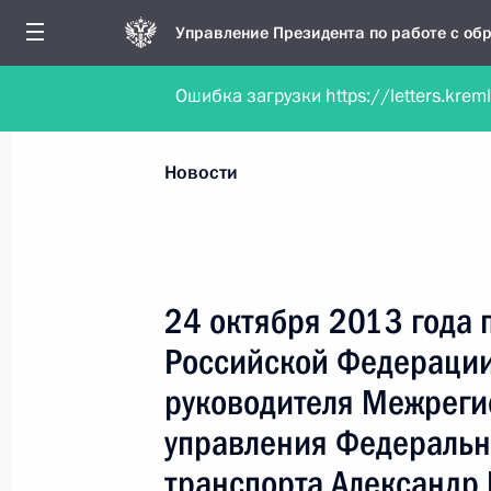
Управление Президента по работе с о
Ошибка загрузки https://letters.krem
Обратиться в форме электронного докуме
Все новости
Личный приём
Мобильна
Новости
Поиск по руководителю, географии и тематике
24 октября 2013 года 
Российской Федераци
Все руководители, регионы, города и темы
руководителя Межреги
управления Федеральн
транспорта Александр