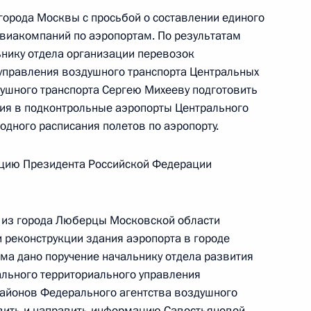
 Шуваев провёл в Приёмной Президента
 города Москвы с просьбой о составлении единого
граждан в Москве личный приём граждан
авиакомпаний по аэропортам. По результатам
ьнику отдела организации перевозок
управления воздушного транспорта Центральных
ушного транспорта Сергею Михееву подготовить
ия в подконтрольные аэропорты Центрального
одного расписания полетов по аэропорту.
езультатам личного приёма, проведённого
цию Президента Российской Федерации
кой Федерации исполняющим обязанности
ерриториального управления воздушного
едерального агентства воздушного транспорта
 из города Люберцы Московской области
 Президента Российской Федерации по приёму
 реконструкции здания аэропорта в городе
 года
ёма дано поручение начальнику отдела развития
льного территориального управления
районов Федерального агентства воздушного
овить и направить информацию Савостьяновой