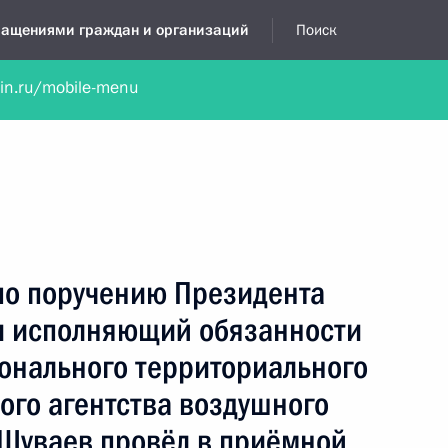
бращениями граждан и организаций
Поиск
lin.ru/mobile-menu
нта
Обратиться в устной форме
Новости
Обзоры обращени
я приёмная
апрель, 2017
по поручению Президента
и исполняющий обязанности
онального территориального
ого агентства воздушного
 Шуваев провёл в приёмной