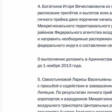
воздушного транспорта Александр
4. Богаткина Игоря Вячеславовича из
Российской Федерации по приёму 
расписания прилётов и вылетов всех 
личного приёма дано поручение начал
14 января 2016 года, 17:24
Межрегионального территориального 
районов Федерального агентства возд
и направить необходимые распоряжен
9 января 2016 года, суббота
федерального округа о составлении св
Исполнены поручения, данные по р
О выполнении доложить в Администра
по поручению Президента Российс
до 1 ноября 2013 года.
руководителя Межрегионального т
транспорта Центральных районов Ф
5. Савостьяновой Ларисы Васильевны
Александром Шуваевым в Приёмной
с просьбой о содействии в завершении
граждан в Москве 10 декабря 2015
Липецке. По результатам личного при
9 января 2016 года, 16:32
аэропортов и аэродромов Межрегиона
воздушного транспорта Центральных 
транспорта Андрею Аветисяну подгот