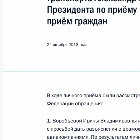
Шуваев Александр Петрович
Президента по приёму
приём граждан
19 апреля 2017 года, среда
19 апреля 2017 года по поручени
исполняющий обязанности началь
24 октября 2013 года
управления воздушного транспорта
воздушного транспорта Александр
Российской Федерации по приёму 
19 апреля 2017 года, 21:35
В ходе личного приёма были рассмот
Федерации обращения:
2 ноября 2016 года, среда
1. Воробьёвой Ирины Владимировны 
Исполнены поручения, данные по р
с просьбой дать разъяснения о возмо
по поручению Президента Российс
авиакомпаниями. По результатам личн