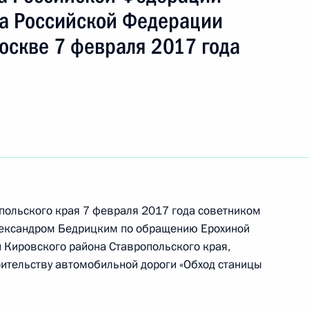
ч
а Российской Федерации
оскве 7 февраля 2017 года
ть следующие материалы
ик
ручения, данного по итогам личного приёма
ительницы Калужской области, проведённого
кой Федерации советником Президента
 Президента Российской Федерации по приёму
опольского края 7 февраля 2017 года советником
года
лександром Бедрицким по обращению Ерохиной
 Кировского района Ставропольского края,
оительству автомобильной дороги «Обход станицы
ного по итогам личного приёма в режиме видео-