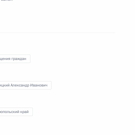
ного по итогам личного приёма в режиме видео-
рдино-Балкарской Республики, проведённого
кой Федерации советником Президента
 Президента Российской Федерации по приёму
6 года
щения граждан
ицкий Александр Иванович
та 5 перечня поручений, данных по итогам
мобильной приёмной Президента Российской
ропольский край