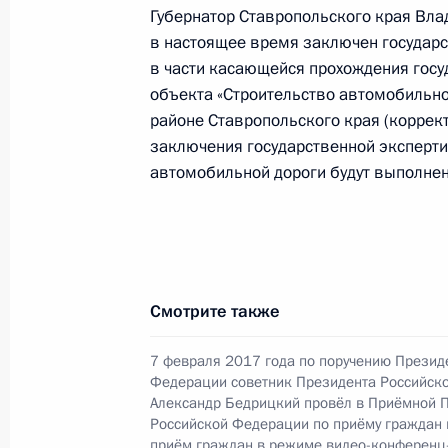
конференц-связи жительницы Калуж
Губернатор Ставропольского края Вла
Президента Российской Федерации
в настоящее время заключен государс
в части касающейся прохождения госу
в Приёмной Президента Российско
объекта «Строительство автомобильной
22 января 2015 года
районе Ставропольского края (коррек
20 сентября 2021 года, 20:27
заключения государственной эксперти
автомобильной дороги будут выполнен
19 августа 2021 года, четверг
Исполнено поручение (меры принят
видео-конференц-связи жительниц
Смотрите также
проведённого по поручению Прези
Президента Российской Федерации
7 февраля 2017 года по поручению Презид
Федерации по приёму граждан в М
Федерации советник Президента Российск
Александр Бедрицкий провёл в Приёмной 
19 августа 2021 года, 19:42
Российской Федерации по приёму граждан
приём граждан в режиме видео-конференц