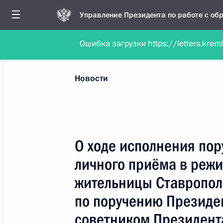
Управление Президента по работе с о
Ошибка загрузки https://letters.krem
Обратиться в форме электронного докуме
Все новости
Личный приём
Мобильна
Новости
Поиск по руководителю, географии и тематике
О ходе исполнения пор
личного приёма в реж
Все руководители, регионы, города и темы
жительницы Ставропол
по поручению Президе
советником Президент