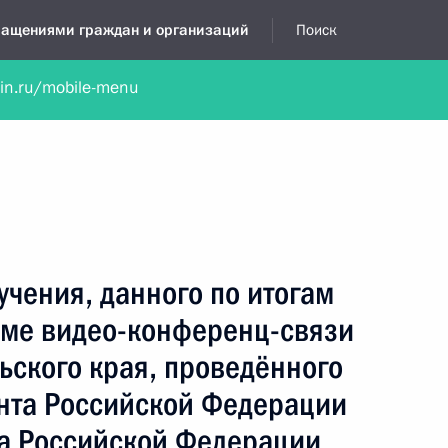
бращениями граждан и организаций
Поиск
lin.ru/mobile-menu
нта
Обратиться в устной форме
Новости
Обзоры обращени
я приёмная
сентябрь, 2021
учения, данного по итогам
име видео-конференц-связи
ьского края, проведённого
нта Российской Федерации
а Российской Федерации