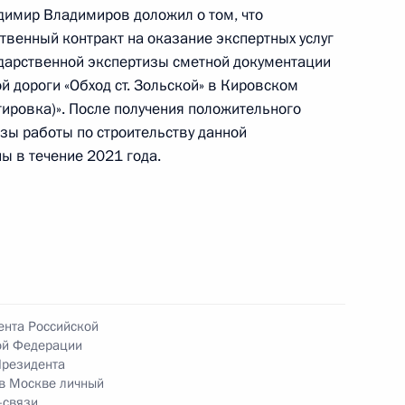
ской области, проведённого по поручению
димир Владимиров доложил о том, что
 советником Президента Российской Федерации
твенный контракт на оказание экспертных услуг
дарственной экспертизы сметной документации
й Федерации по приёму граждан в Москве
 дороги «Обход ст. Зольской» в Кировском
тировка)». После получения положительного
зы работы по строительству данной
ы в течение 2021 года.
ы), данное по итогам личного приёма в режиме
ы Кабардино–Балкарской Республики,
дента Российской Федерации советником
 в Приёмной Президента Российской
ента Российской
оскве 22 декабря 2016 года
ой Федерации
Президента
 в Москве личный
-связи