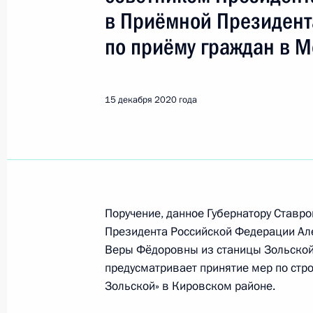
Бедрицкий Александр Иванови
в Приёмной Президент
по приёму граждан в М
Показа
15 декабря 2020 года
20 сентября 2021 года, понедельн
Продолжен контроль исполнения по
в режиме видео-конференц-связи ж
по поручению Президента Российс
Российской Федерации в Приёмной
Поручение, данное Губернатору Ставр
граждан в Москве 22 января 2015 
Президента Российской Федерации А
20 сентября 2021 года, 22:05
Веры Фёдоровны из станицы Зольской
предусматривает принятие мер по стр
Зольской» в Кировском районе.
О ходе исполнения поручения, дан