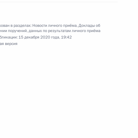
я поручений, данных по итогам работы
ован в разделах:
Новости личного приёма
,
Доклады об
ой приёмной Президента Российской Федерации
нии поручений, данных по результатам личного приёма
бликации:
15 декабря 2020 года, 19:42
ая версия
перечня поручений, данных по итогам работы
 приёмной Президента Российской Федерации
я поручений, данных по итогам работы
 приёмной Президента Российской Федерации