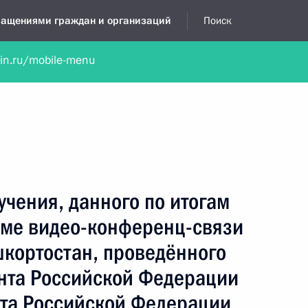
бращениями граждан и организаций
Поиск
lin.ru/mobile-menu
нта
Обратиться в устной форме
Новости
Обзоры обращени
я приёмная
декабрь, 2024
учения, данного по итогам
име видео-конференц-связи
шкортостан, проведённого
нта Российской Федерации
та Российской Федерации