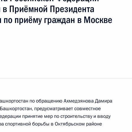
в Приёмной Президента
 по приёму граждан в Москве
ы), данные по итогам личного приёма
ителя Республики Башкортостан, проведённого
ской Федерации помощником Президента
 Президента Российской Федерации по приёму
года
 Башкортостан по обращению Ахмедзянова Дамира
ного по итогам личного приёма в режиме видео-
 Башкортостан, предусматривает совместное
и Башкортостан, проведённого по поручению
едерации принятие мер по строительству и вводу
и помощником Президента Российской
ра спортивной борьбы в Октябрьском районе
 Российской Федерации по приёму граждан