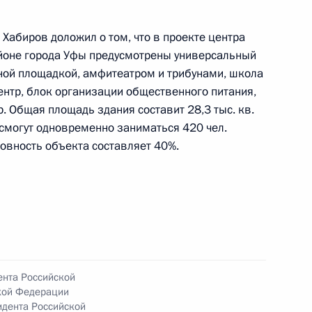
Хабиров доложил о том, что в проекте центра
йоне города Уфы предусмотрены универсальный
ной площадкой, амфитеатром и трибунами, школа
ентр, блок организации общественного питания,
. Общая площадь здания составит 28,3 тыс. кв.
ы), данное по итогам личного приёма в режиме
 смогут одновременно заниматься 420 чел.
ы Республики Башкортостан, проведённого
товность объекта составляет 40%.
кой Федерации первым заместителем
идента Российской Федерации Алексеем
Российской Федерации по приёму граждан
ента Российской
кой Федерации
дента Российской