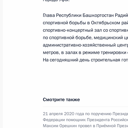
в Москве 21 апреля 2020 года
20 декабря 2024 года, 15:44
Глава Республики Башкортостан Радий 
спортивной борьбы в Октябрьском ра
спортивно-концертный зал со спортив
по спортивной борьбе, медицинский ц
11 декабря 2024 года, среда
административно-хозяйственный центр
Исполнено поручение (меры принят
метров, в залах в режиме тренировки
видео-конференц-связи жительниц
На сегодняшний день строительная го
по поручению Президента Российс
Руководителя Администрации През
Громовым в Приёмной Президента 
в Москве 17 января 2024 года
Смотрите также
11 декабря 2024 года, 16:45
21 апреля 2020 года по поручению Презид
Федерации помощник Президента Российс
Максим Орешкин провел в Приёмной Прези
9 декабря 2024 года, понедельник