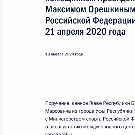
Уфа
Максимом Орешкиным 
Российской Федерации
20 декабря 2024 года, пятница
21 апреля 2020 года
Исполнены поручения (меры принят
в режиме видео-конференц-связи ж
по поручению Президента Россий
18 января 2024 года
Российской Федерации в Приёмной
граждан в Москве 21 апреля 2020 
20 декабря 2024 года, 15:59
Поручение, данное Главе Республики
О ходе исполнения поручения, дан
Марсовича из города Уфы Республики
конференц-связи жителя Республик
с Министерством спорта Российской Ф
Президента Российской Федераци
в эксплуатацию международного цент
Федерации в Приёмной Президента
города Уфы.