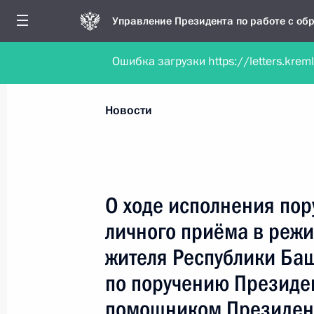
Управление Президента по работе с о
Ошибка загрузки https://letters.krem
Обратиться в форме электронного докуме
Все новости
Личный приём
Мобильна
Новости
Поиск по руководителю, географии и тематике
О ходе исполнения пор
личного приёма в реж
Все руководители, регионы, города и темы
жителя Республики Ба
по поручению Президе
помощником Президен