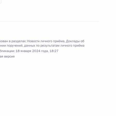
ован в разделах:
Новости личного приёма
,
Доклады об
риёма в режиме видео-конференц-связи жителя
нии поручений, данных по результатам личного приёма
нного по поручению Президента Российской
бликации:
18 января 2024 года, 18:27
ая версия
а Российской Федерации Игорем Левитиным
й Федерации по приёму граждан в Москве 28
чного приёма в режиме видео-конференц-связи
проведённого по поручению Президента