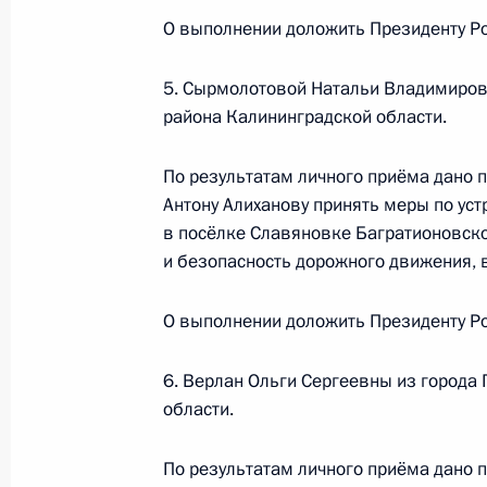
в Москве 21 апреля 2020 года
О выполнении доложить Президенту Ро
4 декабря 2024 года, 16:31
5. Сырмолотовой Натальи Владимиров
района Калининградской области.
16 апреля 2024 года, вторник
По результатам личного приёма дано 
Приняты меры по итогам личного п
Антону Алиханову принять меры по ус
Республики Башкортостан, проведё
в посёлке Славяновке Багратионовско
Федерации помощником Президент
и безопасность дорожного движения, в
в Приёмной Президента Российско
октября 2021 года
О выполнении доложить Президенту Ро
16 апреля 2024 года, 17:19
6. Верлан Ольги Сергеевны из города 
области.
О ходе принятия мер по итогам ли
жителя Республики Башкортостан, 
По результатам личного приёма дано 