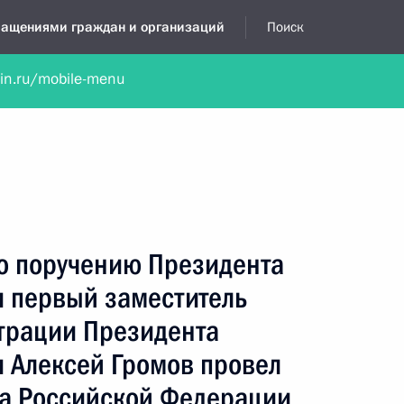
бращениями граждан и организаций
Поиск
lin.ru/mobile-menu
нта
Обратиться в устной форме
Новости
Обзоры обращени
я приёмная
декабрь, 2024
по поручению Президента
 первый заместитель
трации Президента
 Алексей Громов провел
а Российской Федерации