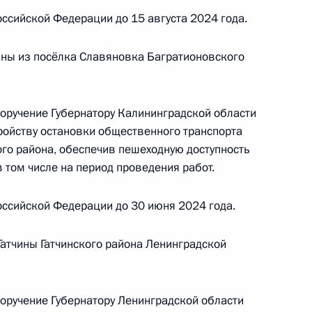
ссийской Федерации до 15 августа 2024 года.
ны из посёлка Славяновка Багратионовского
поручение Губернатору Калининградской области
риёма в режиме видео-конференц-связи жителя
тройству остановки общественного транспорта
нного по поручению Президента Российской
го района, обеспечив пешеходную доступность
а Российской Федерации Игорем Левитиным
 том числе на период проведения работ.
й Федерации по приёму граждан в Москве 28
ссийской Федерации до 30 июня 2024 года.
Гатчины Гатчинского района Ленинградской
чного приёма в режиме видео-конференц-связи
проведённого по поручению Президента
поручение Губернатору Ленинградской области