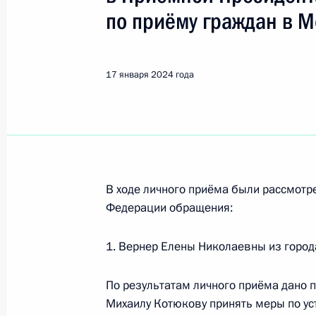
Уфа
по приёму граждан в 
20 декабря 2024 года, пятница
17 января 2024 года
Исполнены поручения (меры принят
в режиме видео-конференц-связи ж
по поручению Президента Россий
Российской Федерации в Приёмной
граждан в Москве 21 апреля 2020 
20 декабря 2024 года, 15:59
В ходе личного приёма были рассмот
Федерации обращения:
1. Вернер Елены Николаевны из город
О ходе исполнения поручения, дан
конференц-связи жителя Республик
По результатам личного приёма дано 
Президента Российской Федераци
Михаилу Котюкову принять меры по ус
Федерации в Приёмной Президента