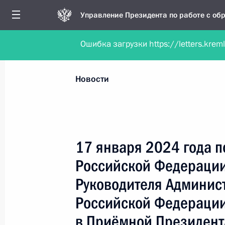
Управление Президента по работе с о
Ошибка загрузки https://letters.krem
Обратиться в форме электронного докуме
Все новости
Личный приём
Мобильна
Новости
Поиск по руководителю, географии и тематике
17 января 2024 года 
Российской Федерации
Все руководители, регионы, города и темы
Руководителя Админис
Российской Федерации
в Приёмной Президент