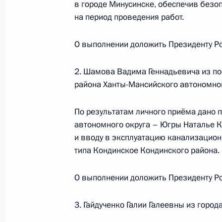
в городе Минусинске, обеспечив безо
в Москве 21 апреля 2020 года
на период проведения работ.
20 декабря 2024 года, 15:44
О выполнении доложить Президенту Ро
11 декабря 2024 года, среда
2. Шамова Вадима Геннадьевича из по
района Ханты-Мансийского автономног
Исполнено поручение (меры принят
видео-конференц-связи жительниц
По результатам личного приёма дано 
по поручению Президента Российс
автономного округа – Югры Наталье К
Руководителя Администрации През
и вводу в эксплуатацию канализацион
Громовым в Приёмной Президента 
типа Кондинское Кондинского района.
в Москве 17 января 2024 года
11 декабря 2024 года, 16:45
О выполнении доложить Президенту Ро
3. Гайдученко Галии Галеевны из горо
9 декабря 2024 года, понедельник