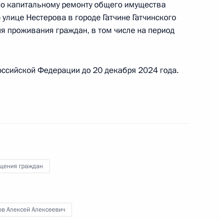
по капитальному ремонту общего имущества
м Президента Российской Федерации Игорем
улице Нестерова в городе Гатчине Гатчинского
 Российской Федерации по приёму граждан
я проживания граждан, в том числе на период
ссийской Федерации до 20 декабря 2024 года.
ы), данное по итогам личного приёма в режиме
ы Республики Башкортостан, проведённого
кой Федерации начальником Управления
 по работе с обращениями граждан
щения граждан
ским в Приёмной Президента Российской
скве 28 сентября 2023 года
ов Алексей Алексеевич