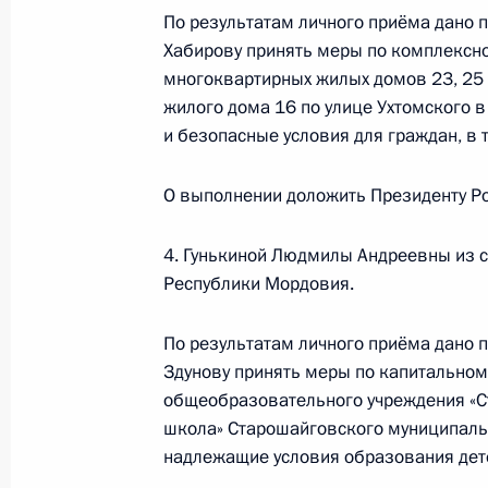
По результатам личного приёма дано 
О ходе исполнения поручения, дан
Хабирову принять меры по комплексно
конференц-связи жительницы Респ
многоквартирных жилых домов 23, 25 
по поручению Президента Российс
жилого дома 16 по улице Ухтомского 
Руководителя Администрации През
и безопасные условия для граждан, в 
Громовым в Приёмной Президента 
в Москве 17 января 2024 года
О выполнении доложить Президенту Ро
9 декабря 2024 года, 16:52
4. Гунькиной Людмилы Андреевны из 
Республики Мордовия.
4 декабря 2024 года, среда
По результатам личного приёма дано 
О ходе исполнения поручения, дан
Здунову принять меры по капитальном
общеобразовательного учреждения «
конференц-связи жителя Республик
школа» Старошайговского муниципаль
Президента Российской Федераци
надлежащие условия образования детей
Федерации в Приёмной Президента