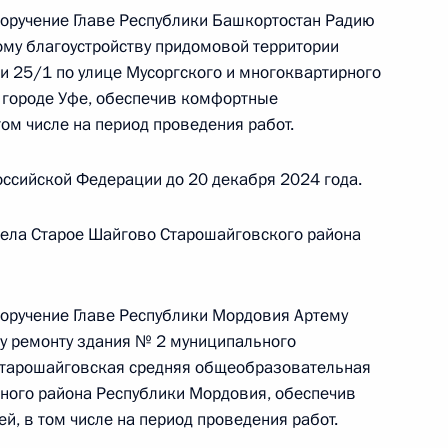
поручение Главе Республики Башкортостан Радию
ного по итогам личного приёма в режиме видео-
му благоустройству придомовой территории
ублики Башкортостан, проведённого
и 25/1 по улице Мусоргского и многоквартирного
кой Федерации первым заместителем
в городе Уфе, обеспечив комфортные
идента Российской Федерации Алексеем
том числе на период проведения работ.
Российской Федерации по приёму граждан
ссийской Федерации до 20 декабря 2024 года.
села Старое Шайгово Старошайговского района
поручение Главе Республики Мордовия Артему
ного по итогам личного приёма в режиме видео-
у ремонту здания № 2 муниципального
Старошайговская средняя общеобразовательная
и Башкортостан, проведённого по поручению
ного района Республики Мордовия, обеспечив
и помощником Президента Российской
, в том числе на период проведения работ.
 Российской Федерации по приёму граждан