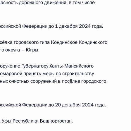
пасность дорожного движения, в том числе
ссийской Федерации до 1 декабря 2024 года.
сёлка городского типа Кондинское Кондинского
о округа – Югры.
ы), данное по итогам личного приёма в режиме
ы Республики Башкортостан, проведённого
поручение Губернатору Ханты-Мансийского
кой Федерации первым заместителем
омаровой принять меры по строительству
идента Российской Федерации Алексеем
ных очистных сооружений в посёлке городского
Российской Федерации по приёму граждан
ссийской Федерации до 20 декабря 2024 года.
да Уфы Республики Башкортостан.