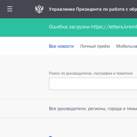
Управление Президента по работе с о
Ошибка загрузки https://letters.krem
Обратиться в форме электронного докуме
Все новости
Личный приём
Мобильна
Поиск по руководителю, географии и тематике
Все руководители, регионы, города и темы