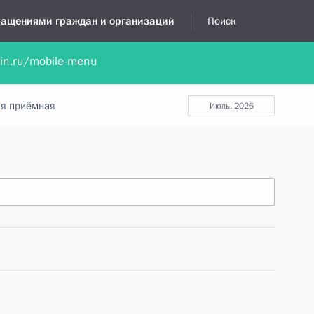
бращениями граждан и организаций
Поиск
lin.ru/mobile-menu
нта
Обратиться в устной форме
Новости
Обзоры обращени
я приёмная
июль, 2026