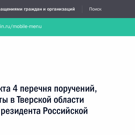
бращениями граждан и организаций
Поиск
lin.ru/mobile-menu
нта
Обратиться в устной форме
Новости
Обзоры обращени
я приёмная
декабрь, 2024
кта 4 перечня поручений,
ты в Тверской области
резидента Российской