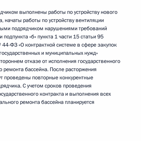
рядчиком выполнены работы по устройству нового
, начаты работы по устройству вентиляции
нными подрядчиком нарушениями требований
подпункта «б» пункта 1 части 15 статьи 95
та 2 перечня поручений, данных по итогам
 44-ФЗ «О контрактной системе в сфере закупок
бласти мобильной приемной Президента
я государственных и муниципальных нужд»
тороннем отказе от исполнения государственного
о ремонта бассейна. После расторжения
ут проведены повторные конкурентные
рядчика. С учетом сроков проведения
осударственного контракта и выполнения всех
я поручений, данных по итогам работы в городе
ального ремонта бассейна планируется
й приемной Президента Российской Федерации