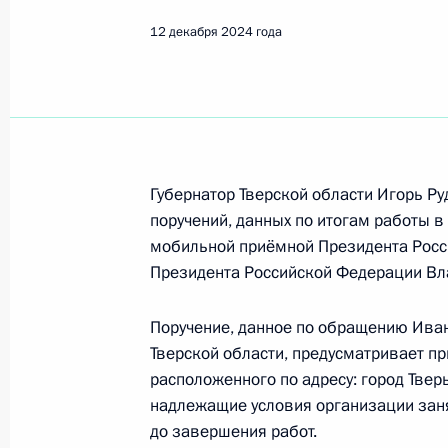
Тверь
12 декабря 2024 года
Показа
12 декабря 2024 года, четверг
Губернатор Тверской области Игорь Ру
Продлён контроль исполнения пунк
поручений, данных по итогам работы в
работы в Тверской области мобил
мобильной приёмной Президента Росс
Федерации
Президента Российской Федерации Вл
12 декабря 2024 года, 16:27
Поручение, данное по обращению Иван
Тверской области, предусматривает пр
расположенного по адресу: город Твер
О ходе исполнения пункта 4 перечн
надлежащие условия организации заня
в Тверской области мобильной пр
до завершения работ.
12 декабря 2024 года, 16:11