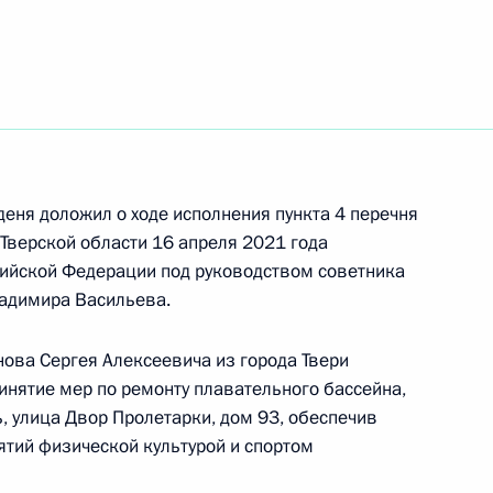
ть следующие материалы
деня доложил о ходе исполнения пункта 4 перечня
та 4 перечня поручений, данных по итогам
 Тверской области 16 апреля 2021 года
ьной приёмной Президента Российской
ийской Федерации под руководством советника
адимира Васильева.
ова Сергея Алексеевича из города Твери
инятие мер по ремонту плавательного бассейна,
ь, улица Двор Пролетарки, дом 93, обеспечив
я поручений, данных по итогам работы
тий физической культурой и спортом
иёмной Президента Российской Федерации