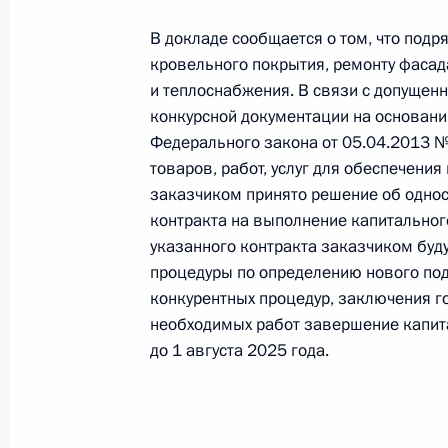
В докладе сообщается о том, что под
кровельного покрытия, ремонту фасада
2 декабря 2024 года, понедельник
и теплоснабжения. В связи с допуще
конкурсной документации на основании 
Продлён контроль исполнения пунк
Федерального закона от 05.04.2013 №
работы в городе Твери Тверской о
товаров, работ, услуг для обеспечени
Российской Федерации
заказчиком принято решение об однос
контракта на выполнение капитальног
2 декабря 2024 года, 17:34
указанного контракта заказчиком буд
процедуры по определению нового под
конкурентных процедур, заключения г
О ходе исполнения пункта 2 перечн
необходимых работ завершение капит
Твери Тверской области мобильно
до 1 августа 2025 года.
2 декабря 2024 года, 17:06