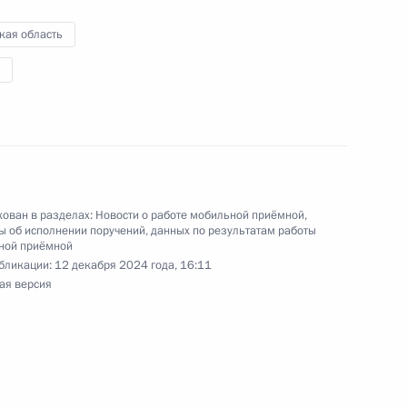
кая область
чения, данного по итогам личного приёма
ительницы Тверской области, проведённого
кой Федерации начальником Управления
ован в разделах:
Новости о работе мобильной приёмной
,
и по развитию информационно-
 об исполнении поручений, данных по результатам работы
ной приёмной
нфраструктуры связи Татьяной Матвеевой
бликации:
12 декабря 2024 года, 16:11
й Федерации по приёму граждан в Москве
ая версия