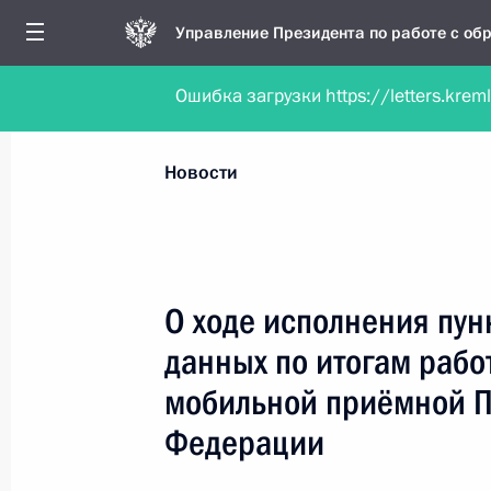
Управление Президента по работе с о
Ошибка загрузки https://letters.krem
Обратиться в форме электронного докуме
Все новости
Личный приём
Мобильна
Новости
Поиск по руководителю, географии и тематике
О ходе исполнения пун
данных по итогам рабо
Все руководители, регионы, города и темы
мобильной приёмной П
Федерации