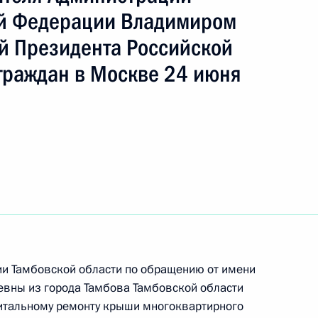
ой Федерации Владимиром
й Президента Российской
ть следующие материалы
граждан в Москве 24 июня
ного по итогам личного приёма в режиме видео-
овской области, проведённого по поручению
 начальником Управления Президента
ению конституционных прав граждан Татьяной
а Российской Федерации по приёму граждан
ии Тамбовской области по обращению от имени
евны из города Тамбова Тамбовской области
питальному ремонту крыши многоквартирного