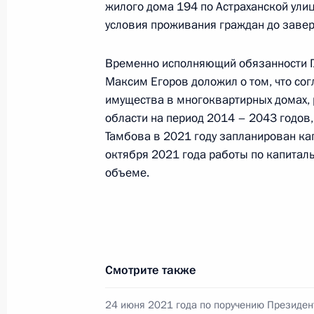
жилого дома 194 по Астраханской ули
17 ноября 2022 года, четверг
условия проживания граждан до завер
О ходе исполнения поручения, дан
конференц-связи жительницы Тамб
Временно исполняющий обязанности Г
Президента Российской Федерации
Максим Егоров доложил о том, что со
Президента Российской Федераци
имущества в многоквартирных домах,
Президента Российской Федерации 
области на период 2014 – 2043 годов
2022 года
Тамбова в 2021 году запланирован ка
октября 2021 года работы по капита
17 ноября 2022 года, 18:24
объеме.
8 ноября 2022 года, вторник
Продлён контроль исполнения пору
Смотрите также
в режиме видео-конференц-связи 
по поручению Президента Российс
24 июня 2021 года по поручению Президен
Президента Российской Федерации