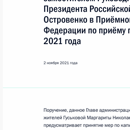
Тамбов
Президента Российск
Островенко в Приёмно
Показа
Федерации по приёму 
2021 года
10 декабря 2022 года, суббота
О ходе исполнения поручения, дан
2 ноября 2021 года
конференц-связи жительницы Тамб
Президента Российской Федерации
Российской Федерации по обеспеч
Локаткиной в Приёмной Президент
в Москве 15 февраля 2022 года
10 декабря 2022 года, 10:02
Поручение, данное Главе администрац
жителей Гуськовой Маргариты Никола
предусматривает принятие мер по ка