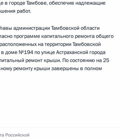
це в городе Тамбове, обеспечив надлежащие
шения работ.
ного по итогам личного приёма в режиме видео-
овской области, проведённого по поручению
лавы администрации Тамбовской области
 начальником Экспертного управления
гласно программе капитального ремонта общего
и Владимиром Симоненко в Приёмной
 расположенных на территории Тамбовской
по приёму граждан в Москве 4 октября
, в доме №194 по улице Астраханской города
питальный ремонт крыши. По состоянию на 25
льному ремонту крыши завершены в полном
чения, данного по итогам личного приёма
жительницы Тамбовской области, проведённого
кой Федерации начальником Управления
та Российской
 по обеспечению конституционных прав граждан