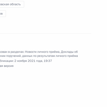
овская область
ов
чения, данного по итогам личного приёма
жительницы Тамбовской области, проведённого
кой Федерации заместителем Руководителя
йской Федерации Дмитрием Козаком
й Федерации по приёму граждан в Москве 5
ован в разделах:
Новости личного приёма
,
Доклады об
нии поручений, данных по результатам личного приёма
бликации:
2 ноября 2021 года, 19:37
ая версия
ного по итогам личного приёма в режиме видео-
овской области, проведённого по поручению
 заместителем Руководителя Администрации