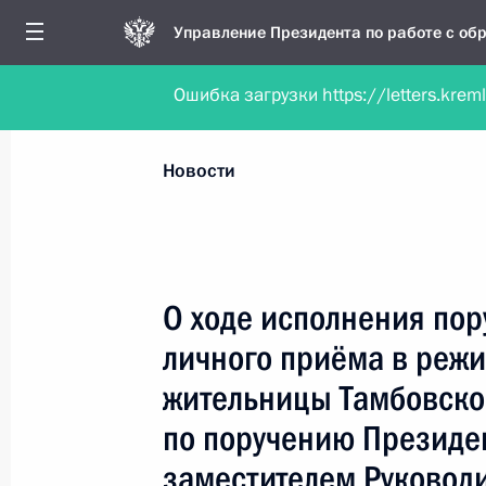
Управление Президента по работе с о
Ошибка загрузки https://letters.krem
Обратиться в форме электронного докуме
Все новости
Личный приём
Мобильна
Новости
Поиск по руководителю, географии и тематике
О ходе исполнения пор
личного приёма в реж
Все руководители, регионы, города и темы
жительницы Тамбовско
по поручению Президе
заместителем Руковод