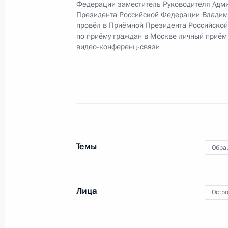
Федерации заместитель Руководителя Адм
Татьяной Локаткиной в Приёмной 
Президента Российской Федерации Владим
граждан в Москве 15 февраля 202
провёл в Приёмной Президента Российско
по приёму граждан в Москве личный приём
8 ноября 2022 года, 19:03
видео-конференц-связи
3 ноября 2022 года, четверг
О ходе исполнения поручения, дан
конференц-связи жительницы Тамб
Президента Российской Федерации
Темы
Обра
Российской Федерации по обеспеч
Локаткиной в Приёмной Президент
в Москве 15 февраля 2022 года
Лица
Остр
3 ноября 2022 года, 18:07