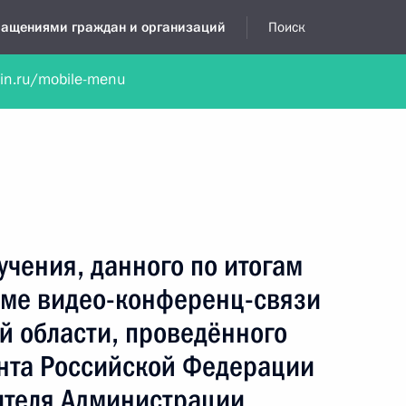
бращениями граждан и организаций
Поиск
lin.ru/mobile-menu
нта
Обратиться в устной форме
Новости
Обзоры обращени
я приёмная
декабрь, 2022
учения, данного по итогам
име видео-конференц-связи
й области, проведённого
нта Российской Федерации
ителя Администрации