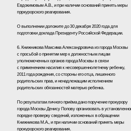
Евдокимовым А.В., и при наличии оснований принять меры
прркурорского реагирования.
О выполнении доложите до 30 декабря 2020 года для
подготовки доклада Президенту Российской Федерации.
6. Книжникова Максима Александровича из города Москвы
с просьбой о принятии мер к должностным лицам
уполномоченных органов города Москвы в связи
с применением насилия к несовершеннолетнему ребенку,
2011 года рождения, со стороны его отца, лишенного
родительских прав, и ненадлежащим исполнением
родительских обязанностей матерью ребенка.
По результатам личного приёма дано поручение прокурору
города Москвы Денису Попову организовать в установленн
порядке проверку сведений, изложенных в обращении
Книжникова М.А., и при наличии оснований принять меры
прокурорского реагирования.