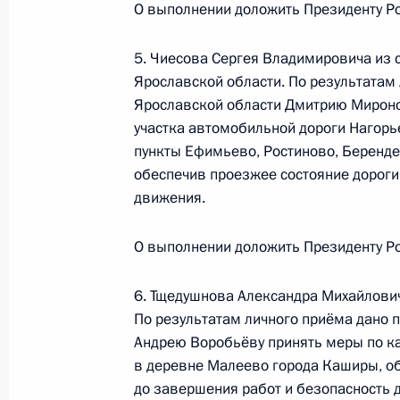
О выполнении доложить Президенту Ро
23 августа 2023 года, среда
5. Чиесова Сергея Владимировича из
Продолжен контроль исполнения по
Ярославской области. По результатам 
в режиме видео-конференц-связи ж
Ярославской области Дмитрию Мирон
по поручению Президента Российс
участка автомобильной дороги Нагор
пункты Ефимьево, Ростиново, Беренде
Российской Федерации в Приёмной
обеспечив проезжее состояние дороги
граждан в Москве 4 октября 2012 
движения.
23 августа 2023 года, 20:10
О выполнении доложить Президенту Ро
О ходе исполнения поручения, дан
6. Тщедушнова Александра Михайлович
конференц-связи жителя Московско
По результатам личного приёма дано 
Президента Российской Федерации
Андрею Воробьёву принять меры по к
в Приёмной Президента Российско
в деревне Малеево города Каширы, о
октября 2012 года
до завершения работ и безопасность 