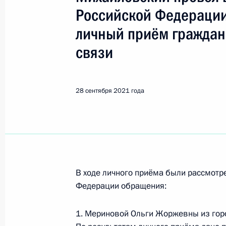
Ступино
Российской Федерации
личный приём граждан
21 марта 2025 года, пятница
связи
21 марта 2025 года по поручению
Управления Федеральной службы б
Москве и Московской области Але
28 сентября 2021 года
Российской Федерации по приёму 
21 марта 2025 года, 14:40
30 сентября 2024 года, понедельн
В ходе личного приёма были рассмот
Исполнено поручение (меры принят
Федерации обращения:
видео-конференц-связи жителя Мос
Президента Российской Федерации
1. Мериновой Ольги Жоржевны из гор