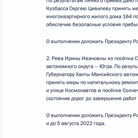
в Приёмной Президента Российско
По результатам личного приёма дано 
Кузбасса Сергею Цивилеву принять ме
октября 2012 года
многоквартирного жилого дома 164 по
30 сентября 2024 года, 16:16
обеспечив безопасные условия пребы
О выполнении доложить Президенту Ро
О ходе исполнения поручения, дан
конференц-связи жителя Московско
2. Рева Ирины Ивановны из посёлка С
Президента Российской Федерации
автономного округа – Югра. По резул
в Приёмной Президента Российско
Губернатору Ханты-Мансийского авто
октября 2012 года
принять меры по капитальному ремон
и улице Космонавтов в посёлке Солне
30 сентября 2024 года, 15:55
состояние дорог до завершения работ
О выполнении доложить Президенту Ро
1 декабря 2023 года, пятница
и до 5 августа 2022 года.
Исполнены поручения, данные по р