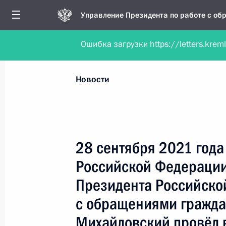
Управление Президента по работе с о
Ошибка загрузки https://letters.krem
Обратиться в форме электронного докуме
Все новости
Личный приём
Мобильна
Новости
Поиск по руководителю, географии и тематике
28 сентября 2021 года
Российской Федерации
Все руководители, регионы, города и темы
Президента Российско
с обращениями гражда
Михайловский провёл 