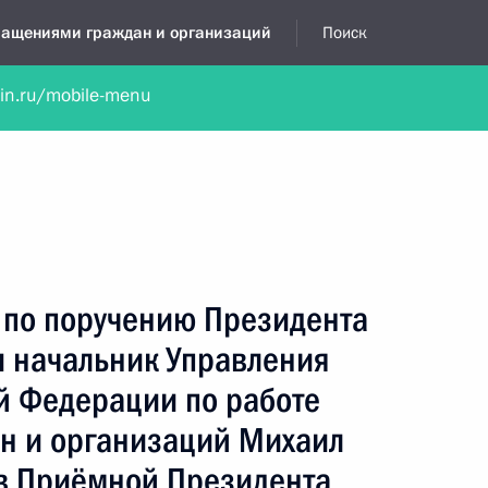
бращениями граждан и организаций
Поиск
lin.ru/mobile-menu
нта
Обратиться в устной форме
Новости
Обзоры обращени
я приёмная
март, 2025
 по поручению Президента
 начальник Управления
й Федерации по работе
н и организаций Михаил
в Приёмной Президента