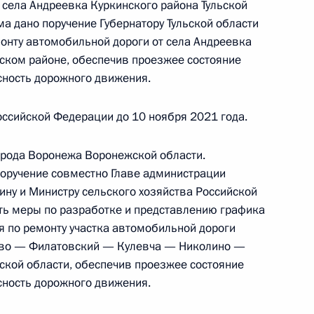
 села Андреевка Куркинского района Тульской
ской Федерации Управляющим Отделением
ма дано поручение Губернатору Тульской области
страхования Российской Федерации по городу
онту автомобильной дороги от села Андреевка
геем Алещенко в Приёмной Президента
нском районе, обеспечив проезжее состояние
раждан в Москве 27 октября 2023 года
сность дорожного движения.
ссийской Федерации до 10 ноября 2021 года.
орода Воронежа Воронежской области.
поручение совместно Главе администрации
ию Президента Российской Федерации
ину и Министру сельского хозяйства Российской
нсионного и социального страхования
ь меры по разработке и представлению графика
Москве и Московской области Сергей Алещенко
я по ремонту участка автомобильной дороги
ссийской Федерации по приёму граждан
во — Филатовский — Кулевча — Николино —
кой области, обеспечив проезжее состояние
сность дорожного движения.