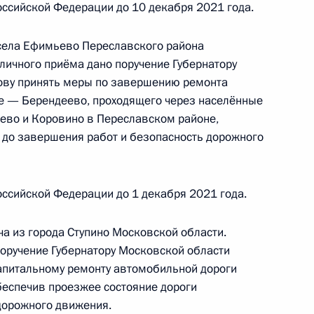
ссийской Федерации до 10 декабря 2021 года.
 села Ефимьево Переславского района
ручения, данного по итогам личного приёма
личного приёма дано поручение Губернатору
ителя Московской области, проведённого
ову принять меры по завершению ремонта
кой Федерации советником Президента
ье — Берендеево, проходящего через населённые
ево и Коровино в Переславском районе,
 Президента Российской Федерации по приёму
 до завершения работ и безопасность дорожного
года
ссийской Федерации до 1 декабря 2021 года.
ного по итогам личного приёма в режиме видео-
а из города Ступино Московской области.
й области, проведённого по поручению
поручение Губернатору Московской области
 советником Президента Российской Федерации
апитальному ремонту автомобильной дороги
й Федерации по приёму граждан в Москве 4
беспечив проезжее состояние дороги
дорожного движения.