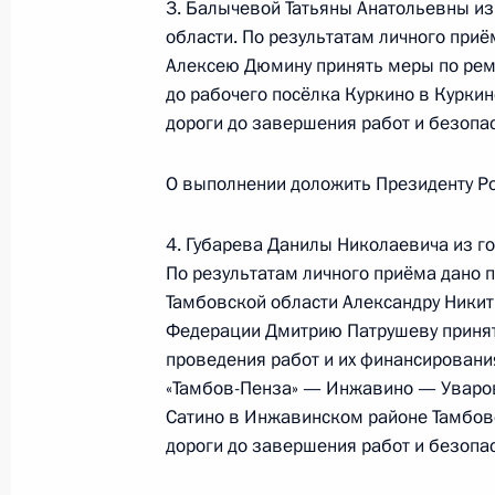
3. Балычевой Татьяны Анатольевны из
по поручению Президента Россий
области. По результатам личного приё
Фонда пенсионного и социального 
Алексею Дюмину принять меры по рем
Москве и Московской области Сер
до рабочего посёлка Куркино в Курки
Российской Федерации по приёму г
дороги до завершения работ и безопа
1 декабря 2023 года, 18:44
О выполнении доложить Президенту Ро
27 октября 2023 года, пятница
4. Губарева Данилы Николаевича из г
По результатам личного приёма дано 
27 октября 2023 года по поручен
Тамбовской области Александру Никит
Управляющий Отделением Фонда пе
Федерации Дмитрию Патрушеву принят
Российской Федерации по городу 
проведения работ и их финансировани
провел в Приёмной Президента Ро
«Тамбов-Пенза» — Инжавино — Уваро
в Москве личный приём граждан
Сатино в Инжавинском районе Тамбовс
дороги до завершения работ и безопа
27 октября 2023 года, 18:54