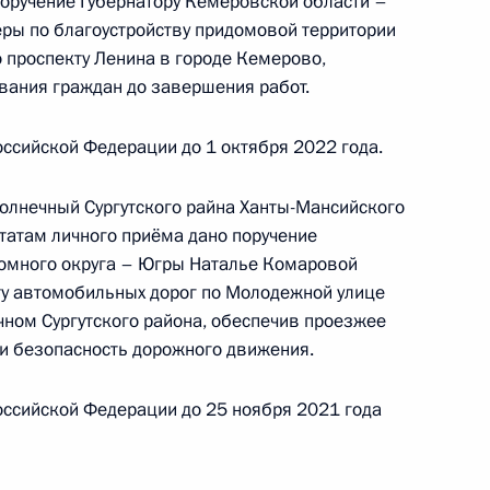
й Федерации по приёму граждан в Москве 4
поручение Губернатору Кемеровской области –
ры по благоустройству придомовой территории
 проспекту Ленина в городе Кемерово,
вания граждан до завершения работ.
ссийской Федерации до 1 октября 2022 года.
ного по итогам личного приёма в режиме видео-
й области, проведённого по поручению
олнечный Сургутского райна Ханты-Мансийского
 советником Президента Российской Федерации
ьтатам личного приёма дано поручение
й Федерации по приёму граждан в Москве 4
номного округа – Югры Наталье Комаровой
ту автомобильных дорог по Молодежной улице
чном Сургутского района, обеспечив проезжее
 и безопасность дорожного движения.
ссийской Федерации до 25 ноября 2021 года
езультатам личного приёма, проведённого