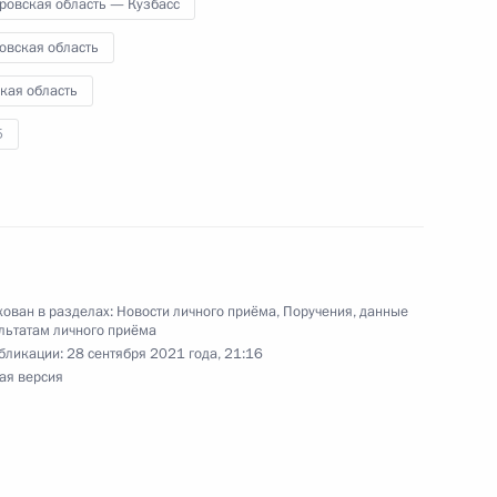
ровская область — Кузбасс
еждением – Отделением Пенсионного фонда
ской области Андрей Андреев провел
овская область
й Федерации по приёму граждан в Москве
кая область
5
ке за принятие мер по итогам личного приёма
ован в разделах:
Новости личного приёма
,
Поручения, данные
ителя Московской области, проведённого
льтатам личного приёма
кой Федерации советником Президента
бликации:
28 сентября 2021 года, 21:16
 Президента Российской Федерации по приёму
ая версия
года