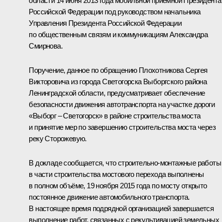
области 14 июня 2013 года мобильной приёмной Президента
Российской Федерации под руководством начальника
Управления Президента Российской Федерации
по общественным связям и коммуникациям Александра
Смирнова.
Поручение, данное по обращению Плохотникова Сергея
Викторовича из города Светогорска Выборгского района
Ленинградской области, предусматривает обеспечение
безопасности движения автотранспорта на участке дороги
«Выборг – Светогорск» в районе строительства моста
и принятие мер по завершению строительства моста через
реку Сторожевую.
В докладе сообщается, что строительно-монтажные работы
в части строительства мостового перехода выполнены
в полном объёме, 19 ноября 2015 года по мосту открыто
постоянное движение автомобильного транспорта.
В настоящее время подрядной организацией завершается
выполнение работ, связанных с рекультивацией земельных