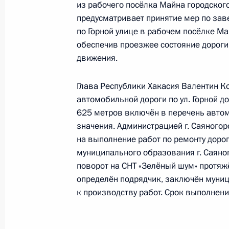
жительницы Республики Хакасия, п
из рабочего посёлка Майна городского
Российской Федерации начальнико
предусматривает принятие мер по за
Федерации по вопросам противоде
по Горной улице в рабочем посёлке Ма
Российской Федерации по приёму 
обеспечив проезжее состояние дороги
движения.
25 июня 2024 года, 17:04
Глава Республики Хакасия Валентин Ко
автомобильной дороги по ул. Горной 
О ходе принятия мер по итогам ли
625 метров включён в перечень авто
жительницы Республики Хакасия, п
значения. Администрацией г. Саяногор
Российской Федерации начальнико
на выполнение работ по ремонту доро
Федерации по вопросам противоде
муниципального образования г. Саяного
Российской Федерации по приёму 
поворот на СНТ «Зелёный шум» протяж
определён подрядчик, заключён муниц
25 июня 2024 года, 16:53
к производству работ. Срок выполнени
О ходе исполнения поручения, дан