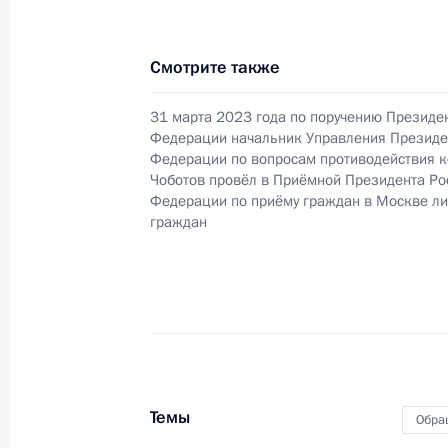
конференц-связи жителя Республик
Президента Российской Федерации
Смотрите также
Российской Федерации по общест
в Приёмной Президента Российско
31 марта 2023 года по поручению Президе
6 сентября 2022 года
Федерации начальник Управления Президе
Федерации по вопросам противодействия к
25 июня 2024 года, 16:50
Чоботов провёл в Приёмной Президента Ро
Федерации по приёму граждан в Москве л
граждан
5 июня 2024 года, среда
Исполнено поручение (меры принят
видео-конференц-связи жительницы
по поручению Президента Российс
Президента Российской Федерации 
и противодействия коррупции Мак
Темы
Обра
Российской Федерации по приёму 