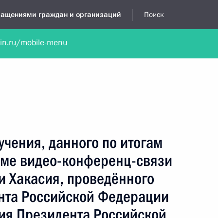
бращениями граждан и организаций
Поиск
lin.ru/mobile-menu
нта
Обратиться в устной форме
Новости
Обзоры обращени
я приёмная
июль, 2024
учения, данного по итогам
име видео-конференц-связи
и Хакасия, проведённого
нта Российской Федерации
ия Президента Российской