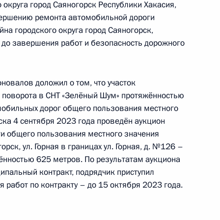
роведённого по поручению Президента
 округа город Саяногорск Республики Хакасия,
м Управления Президента Российской
вершению ремонта автомобильной дороги
йствия коррупции в Приёмной Президента
йна городского округа город Саяногорск,
граждан в Москве 31 марта 2023 года
 до завершения работ и безопасность дорожного
новалов доложил о том, что участок
до поворота в СНТ «Зелёный Шум» протяжённостью
чного приёма в режиме видео-конференц-связи
мобильных дорог общего пользования местного
роведённого по поручению Президента
ска 4 сентября 2023 года проведён аукцион
м Управления Президента Российской
ги общего пользования местного значения
йствия коррупции в Приёмной Президента
рск, ул. Горная в границах ул. Горная, д. №126 –
граждан в Москве 31 марта 2023 года
ённостью 625 метров. По результатам аукциона
ипальный контракт, подрядчик приступил
я работ по контракту – до 15 октября 2023 года.
ного по итогам личного приёма в режиме видео-