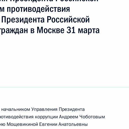
м противодействия
 Президента Российской
граждан в Москве 31 марта
ы), данное по итогам личного приёма в режиме
публики Хакасия, проведённого по поручению
 начальником Управления Президента
венным проектам Сергеем Новиковым
й Федерации по приёму граждан в Москве
а начальником Управления Президента
ротиводействия коррупции Андреем Чоботовым
приёма в режиме видео-конференц-связи
нию Мощевикиной Евгении Анатольевны