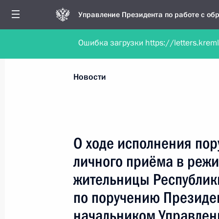
Управление Президента по работе с о
Ошибка загрузки https://letters.krem
Обратиться в форме электронного докуме
Все новости
Личный приём
Мобильна
Новости
Поиск по руководителю, географии и тематике
О ходе исполнения пор
личного приёма в реж
Все руководители, регионы, города и темы
жительницы Республик
по поручению Президе
начальником Управлен