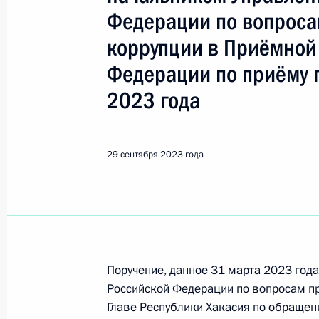
Саяногорск
Федерации по вопроса
коррупции в Приёмной
10 июля 2024 года, среда
Федерации по приёму 
Исполнено поручение (меры принят
2023 года
видео-конференц-связи жителя Рес
Президента Российской Федерации
Российской Федерации по общест
29 сентября 2023 года
в Приёмной Президента Российско
6 сентября 2022 года
10 июля 2024 года, 17:39
25 июня 2024 года, вторник
Поручение, данное 31 марта 2023 год
Российской Федерации по вопросам п
Приняты меры по итогам личного 
Главе Республики Хакасия по обраще