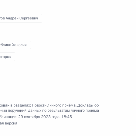
тов Андрей Сергеевич
ублика Хакасия
ного по итогам личного приёма в режиме видео-
блики Хакасия, проведённого по поручению
огорск
 начальником Управления Президента
 государственной службы, кадров
симом Травниковым в Приёмной Президента
граждан в Москве 14 ноября 2023 года
ован в разделах:
Новости личного приёма
,
Доклады об
нии поручений, данных по результатам личного приёма
бликации:
29 сентября 2023 года, 18:45
ая версия