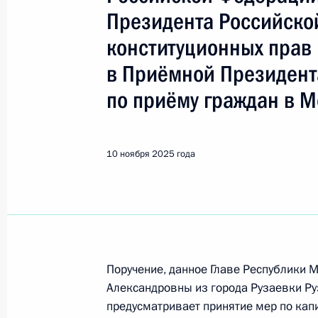
Рузаевка
Президента Российско
конституционных прав 
10 ноября 2025 года, понедельник
в Приёмной Президент
Исполнено поручение (меры принят
по приёму граждан в М
видео-конференц-связи жительниц
по поручению Президента Российс
Президента Российской Федерации
10 ноября 2025 года
Татьяной Локаткиной в Приёмной 
граждан в Москве 6 февраля 2025
10 ноября 2025 года, 16:16
1 ноября 2025 года, суббота
Поручение, данное Главе Республики
Александровны из города Рузаевки Ру
О ходе исполнения поручения, дан
предусматривает принятие мер по кап