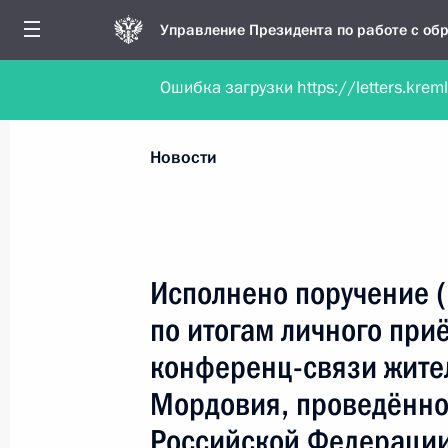
Управление Президента по работе с о
Ошибка загрузки https://letters.krem
Обратиться в форме электронного докуме
Все новости
Личный приём
Мобильна
Новости
Поиск по руководителю, географии и тематике
Исполнено поручение 
по итогам личного при
Все руководители, регионы, города и темы
конференц-связи жите
Мордовия, проведённо
Российской Федерации