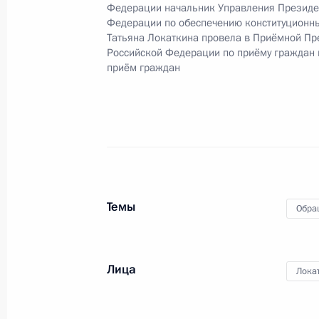
Федерации начальник Управления Президе
Федерации по обеспечению конституционн
19 ноября 2024 года, вторник
Татьяна Локаткина провела в Приёмной Пр
Российской Федерации по приёму граждан
Исполнено поручение (меры принят
приём граждан
видео-конференц-связи жительниц
по поручению Президента Россий
Российской Федерации Дмитрием 
Федерации по приёму граждан в М
19 ноября 2024 года, 16:56
Темы
Обра
14 ноября 2024 года, четверг
О ходе исполнения поручения, дан
Лица
конференц-связи жительницы Респ
Лока
Президента Российской Федераци
Федерации Дмитрием Мироновым в