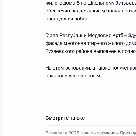
конференц-связи жительницы Респ
жилого дома 6 по Школьному бульвару
Президента Российской Федерации
обеспечив надлежащие условия прожив
Российской Федерации по обеспеч
проведения работ.
Локаткиной в Приёмной Президент
в Москве 6 февраля 2025 года
Глава Республики Мордовия Артём Зду
фасада многоквартирного жилого дома
1 ноября 2025 года, 15:33
Рузаевского района выполнен в полн
На этом основании, а также полученн
6 февраля 2025 года, четверг
признано исполненным.
6 февраля 2025 года по поручени
Управления Президента Российско
прав граждан Татьяна Локаткина п
Федерации по приёму граждан в М
Смотрите также
6 февраля 2025 года, 16:04
6 февраля 2025 года по поручению Презид