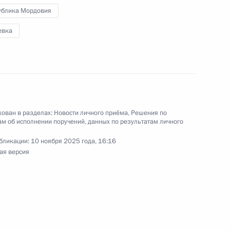
кабря 2022 года
ублика Мордовия
евка
чения, данного по итогам личного приёма
жительницы Республики Мордовия, проведённого
ован в разделах:
Новости личного приёма
,
Решения по
ской Федерации помощником Президента
м об исполнении поручений, данных по результатам личного
Мироновым в Приёмной Президента Российской
бликации:
10 ноября 2025 года, 16:16
оскве 15 декабря 2022 года
ая версия