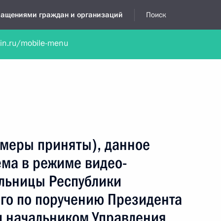
бращениями граждан и организаций
Поиск
lin.ru/mobile-menu
нта
Обратиться в устной форме
Новости
Обзоры обращени
я приёмная
ноябрь, 2025
(меры приняты), данное
ёма в режиме видео-
льницы Республики
го по поручению Президента
 начальником Управления