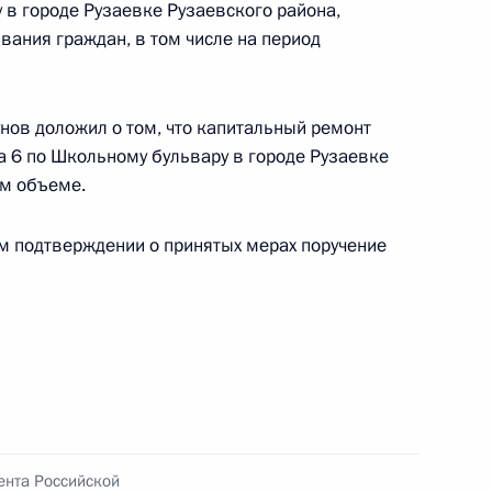
ублики Мордовия, проведённого по поручению
 в городе Рузаевке Рузаевского района,
 начальником Управления Президента
ания граждан, в том числе на период
ению конституционных прав граждан Татьяной
а Российской Федерации по приёму граждан
нов доложил о том, что капитальный ремонт
 6 по Школьному бульвару в городе Рузаевке
ом объеме.
ом подтверждении о принятых мерах поручение
ю Президента Российской Федерации начальник
й Федерации по обеспечению конституционных
ровела в Приёмной Президента Российской
оскве личный приём граждан
ента Российской