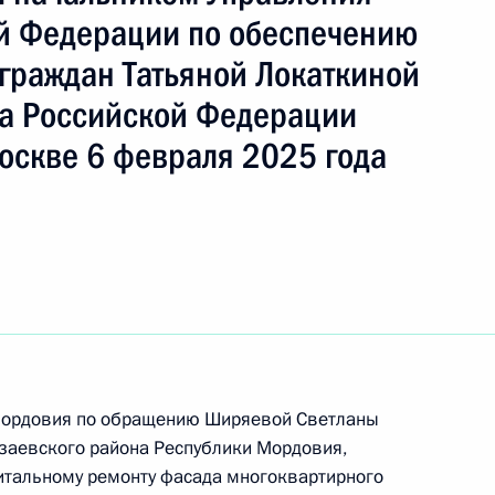
й Федерации по обеспечению
граждан Татьяной Локаткиной
а Российской Федерации
ы), данное по итогам личного приёма в режиме
оскве 6 февраля 2025 года
ы Республики Мордовия, проведённого
кой Федерации начальником Управления
 по обеспечению конституционных прав граждан
Президента Российской Федерации по приёму
 года
 Мордовия по обращению Ширяевой Светланы
заевского района Республики Мордовия,
ного по итогам личного приёма в режиме видео-
итальному ремонту фасада многоквартирного