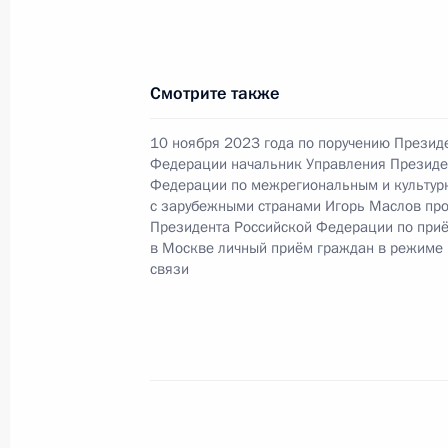
31 августа 2022 года, среда
Смотрите также
Исполнены поручения, данные по р
по поручению Президента Российс
10 ноября 2023 года по поручению Презид
на транспорте Министерства внутр
Федерации начальник Управления Президе
Федерации по межрегиональным и культур
по Центральному федеральному ок
с зарубежными странами Игорь Маслов пр
Российской Федерации по приёму 
Президента Российской Федерации по при
в Москве личный приём граждан в режиме
31 августа 2022 года, 22:45
связи
21 июля 2022 года, четверг
21 июля 2022 года по поручению 
Управления на транспорте Министе
по Центральному федеральному окр