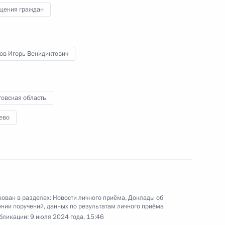
 по приёму граждан в Москве личный приём
щения граждан
ов Игорь Венидиктович
товская область
ы), данное по итогам личного приёма в режиме
ево
ы Саратовской области, проведённого
кой Федерации начальником Управления
 по работе с обращениями граждан
ским в Приёмной Президента Российской
оскве 17 июля 2020 года
ован в разделах:
Новости личного приёма
,
Доклады об
нии поручений, данных по результатам личного приёма
бликации:
9 июля 2024 года, 15:46