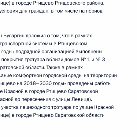
товской области, проведённого по поручению
вице) в городе Ртищево Ртищевского района,
 начальником Управления Президента
словия для граждан, в том числе на период
ональным и культурным связям с зарубежными
ёмной Президента Российской Федерации
ября 2023 года
 Бусаргин доложил о том, что в рамках
транспортной системы в Ртшцевском
 годы» подрядной организацией выполнены
 покрытия тротуара вблизи домов № 1 и № 3
ратовской области. Также в рамках
ние комфортной городской среды на территории
тищево на 2018–2030 годы» проведены работы
ю Президента Российской Федерации начальник
це Красной в городе Ртищево Саратовской
й Федерации по межрегиональным и культурным
расной до пересечения с улицы Левице).
горь Маслов провел в Приёмной Президента
участка пешеходного тротуара по улице Красной
граждан в Москве личный приём граждан
вице) в городе Ртищево Саратовской области