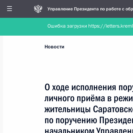
Управление Президента по работе с о
Ошибка загрузки https://letters.krem
Обратиться в форме электронного докуме
Все новости
Личный приём
Мобильна
Новости
Поиск по руководителю, географии и тематике
О ходе исполнения пор
личного приёма в реж
Все руководители, регионы, города и темы
жительницы Саратовск
по поручению Президе
начальником Управлен