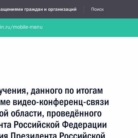
бращениями граждан и организаций
Поиск
lin.ru/mobile-menu
нта
Обратиться в устной форме
Новости
Обзоры обращени
я приёмная
июль, 2024
учения, данного по итогам
име видео-конференц-связи
ой области, проведённого
нта Российской Федерации
ия Президента Российской