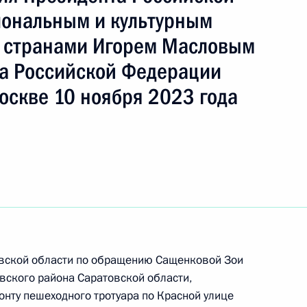
ональным и культурным
 странами Игорем Масловым
а Российской Федерации
ы), данное по итогам личного приёма в режиме
оскве 10 ноября 2023 года
ы Саратовской области, проведённого
кой Федерации начальником Управления
 по межрегиональным и культурным связям
асловым в Приёмной Президента Российской
оскве 10 ноября 2023 года
овской области по обращению Сащенковой Зои
ского района Саратовской области,
ного по итогам личного приёма в режиме видео-
онту пешеходного тротуара по Красной улице