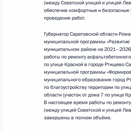
конференц-связи жительницы Сара
(между Советской улицей и улицей Ле
Президента Российской Федерации
обеспечив комфортные и безопасные у
Российской Федерации по межреги
проведения работ.
странами Игорем Масловым в При
по приёму граждан в Москве 10 но
Губернатор Саратовской области Роман
муниципальной программы «Развитие 
9 июля 2024 года, 15:46
муниципальном районе на 2021–2026
работы по ремонту асфальтобетонного
по улице Красной в городе Ртищево Са
10 ноября 2023 года, пятница
муниципальной программы «Формирова
муниципального образования город Р
10 ноября 2023 года по поручени
по благоустройству территории по ули
Управления Президента Российско
области (участок от дома 7 по улице К
связям с зарубежными странами И
В настоящее время работы по ремонту 
Российской Федерации по приёму 
(между улицей Советской и улицей Ле
в режиме видео-конференц-связи
завершены в полном объёме.
10 ноября 2023 года, 17:55