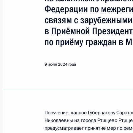
Ртищево
Федерации по межреги
связям с зарубежными
12 июля 2024 года, пятница
в Приёмной Президент
Исполнено поручение (меры принят
по приёму граждан в М
видео-конференц-связи жительниц
по поручению Президента Российс
Президента Российской Федерации
9 июля 2024 года
с зарубежными странами Игорем М
Федерации по приёму граждан в М
12 июля 2024 года, 16:06
9 июля 2024 года, вторник
Поручение, данное Губернатору Сарат
Николаевны из города Ртищево Ртищев
О ходе исполнения поручения, дан
предусматривает принятие мер по рем