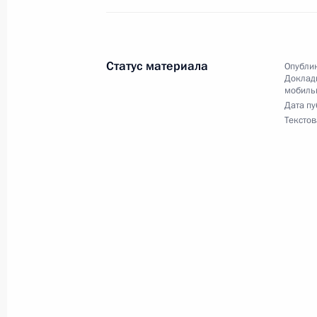
Администрации Президента Росси
в Приёмной Президента Российско
9 апреля 2013 года
Статус материала
Опублик
Доклады
11 августа 2015 года, 15:21
мобиль
Дата пу
Текстов
7 августа 2015 года, пятница
О ходе исполнения поручения, дан
конференц-связи жительницы Ставр
Президента Российской Федерации
Администрации Президента Росси
в Приёмной Президента Российско
9 апреля 2013 года
7 августа 2015 года, 18:22