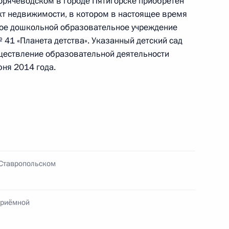
еральной службы по надзору в сфере
Горячеводском в городе Пятигорске приобретён
т недвижимости, в котором в настоящее время
скве и Калужской области Дмитрий Федоткин
ое дошкольной образовательное учреждение
ссийской Федерации по приёму граждан
 41 «Планета детства». Указанный детский сад
ществление образовательной деятельности
ня 2014 года.
ий, данных по итогам работы в Ставропольском
ента
 Ставропольском
приёмной
я поручений, данных по итогам работы