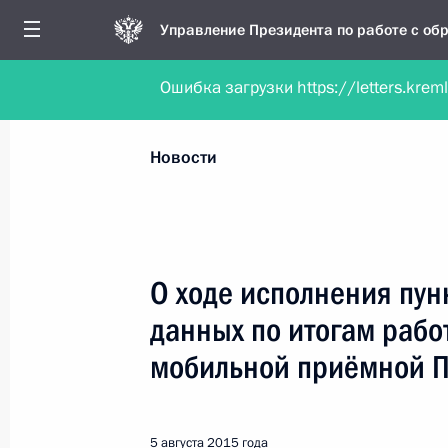
Управление Президента по работе с о
Ошибка загрузки https://letters.krem
Обратиться в форме электронного докуме
Все новости
Личный приём
Мобильна
Новости
Поиск по руководителю, географии и тематике
О ходе исполнения пун
данных по итогам рабо
Все руководители, регионы, города и темы
мобильной приёмной 
5 августа 2015 года