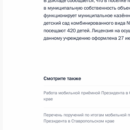
Межрегионального управления Фед
В докладе сообщается, что в посёлке 
в муниципальную собственность объек
природопользования по городу Мо
функционирует муниципальное казённ
провёл в Приёмной Президента Ро
детский сад комбинированного вида №
в Москве личный приём граждан
посещают 420 детей. Лицензия на осу
5 марта 2020 года, 20:55
данному учреждению оформлена 27 ию
18 декабря 2015 года, пятница
Исполнен пункт 4 перечня поручен
Смотрите также
крае мобильной приёмной Презид
18 декабря 2015 года, 20:18
Работа мобильной приёмной Президента в
крае
Перечень поручений по итогам мобильной 
17 декабря 2015 года, четверг
Президента в Ставропольском крае
О ходе исполнения пункта 4 перечн