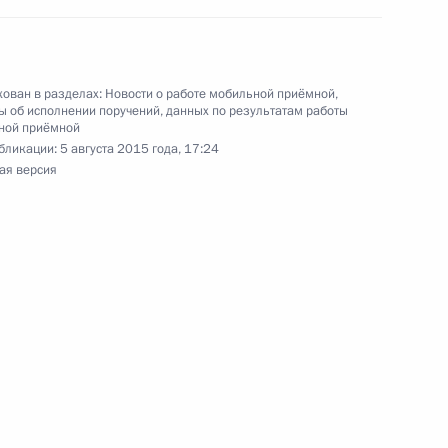
йской Федерации Вячеславом Володиным
й Федерации по приёму граждан в Москве
ован в разделах:
Новости о работе мобильной приёмной
,
 об исполнении поручений, данных по результатам работы
ной приёмной
бликации:
5 августа 2015 года, 17:24
ая версия
ного по итогам личного приёма в режиме видео-
опольского края, проведённого по поручению
 первым заместителем Руководителя
йской Федерации Вячеславом Володиным
й Федерации по приёму граждан в Москве