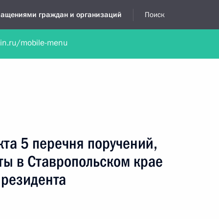
бращениями граждан и организаций
Поиск
lin.ru/mobile-menu
нта
Обратиться в устной форме
Новости
Обзоры обращени
я приёмная
апрель, 2020
кта 5 перечня поручений,
ты в Ставропольском крае
Президента