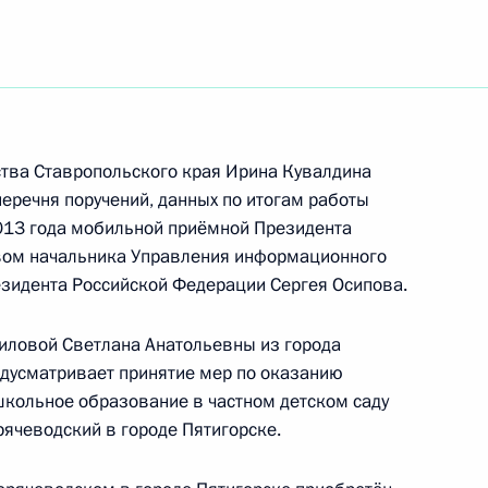
езультатам личного приёма, проведённого
кой Федерации руководителем
ства Ставропольского края Ирина Кувалдина
еральной службы по надзору в сфере
перечня поручений, данных по итогам работы
скве и Калужской области Дмитрием
013 года мобильной приёмной Президента
а Российской Федерации по приёму граждан
вом начальника Управления информационного
зидента Российской Федерации Сергея Осипова.
иловой Светлана Анатольевны из города
едусматривает принятие мер по оказанию
школьное образование в частном детском саду
рячеводский в городе Пятигорске.
Президента Российской Федерации руководитель