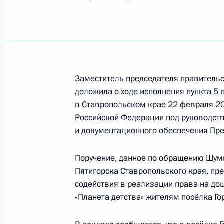
Пятигорск
23 апреля 2020 года, четверг
Исполнены поручения, данные по р
по поручению Президента Российс
Заместитель председателя правитель
Межрегионального управления Фед
доложила о ходе исполнения пункта 5 
природопользования по городу Мо
в Ставропольском крае 22 февраля 2
Федоткиным в Приёмной Президент
Российской Федерации под руководст
в Москве 5 марта 2020 года
и документационного обеспечения Пре
23 апреля 2020 года, 21:53
Поручение, данное по обращению Шум
Пятигорска Ставропольского края, пр
содействия в реализации права на до
5 марта 2020 года, четверг
«Планета детства» жителям посёлка Го
5 марта 2020 года по поручению 