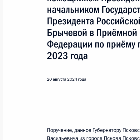
Псков
начальником Государс
Президента Российско
Показа
Брычевой в Приёмной 
Федерации по приёму 
20 августа 2025 года, среда
2023 года
О ходе исполнения поручения, дан
конференц-связи жителя Псковской
Президента Российской Федераци
20 августа 2024 года
Федерации – начальником Государ
Российской Федерации Ларисой Бр
Федерации по приёму граждан в М
20 августа 2025 года, 17:38
Поручение, данное Губернатору Псков
Васильевича из города Пскова Псковс