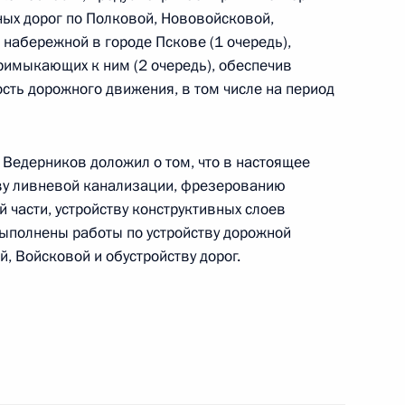
ых дорог по Полковой, Нововойсковой,
набережной в городе Пскове (1 очередь),
чения, данного по итогам личного приёма
примыкающих к ним (2 очередь), обеспечив
ительницы Псковской области, проведённого
сть дорожного движения, в том числе на период
кой Федерации начальником Управления
 по вопросам национальной морской политики
резидента Российской Федерации по приёму
 Ведерников доложил о том, что в настоящее
года
ву ливневой канализации, фрезерованию
 части, устройству конструктивных слоев
выполнены работы по устройству дорожной
, Войсковой и обустройству дорог.
ного по итогам личного приёма в режиме видео-
ской области, проведённого по поручению
 начальником Управления Президента
м национальной морской политики Сергеем