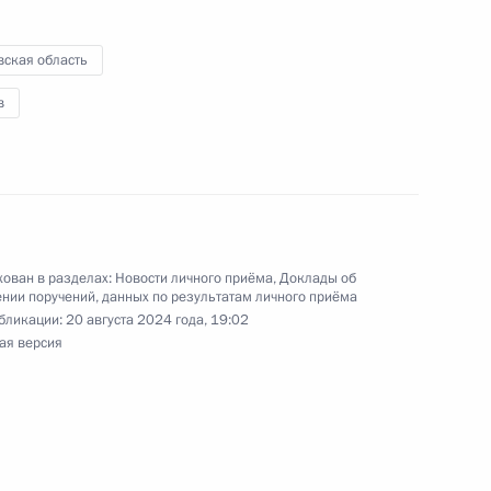
ю Президента Российской Федерации начальник
й Федерации по обеспечению конституционных
вская область
ровела в Приёмной Президента Российской
в
оскве личный приём граждан
ован в разделах:
Новости личного приёма
,
Доклады об
чений, данных по итогам личного приёма
нии поручений, данных по результатам личного приёма
бликации:
20 августа 2024 года, 19:02
ителя Псковской области, проведённого
ая версия
кой Федерации начальником Управления
 по приграничному сотрудничеству в Приёмной
по приёму граждан в Москве 26 октября