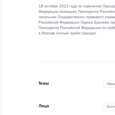
Вахруковым в Приёмной Президент
18 октября 2023 года по поручению Прези
Федерации помощник Президента Российс
в Москве 1 октября 2024 года
начальник Государственно-правового упра
10 апреля 2025 года, 16:20
Российской Федерации Лариса Брычева пр
Президента Российской Федерации по при
в Москве личный приём граждан
2 апреля 2025 года, среда
2 апреля 2025 года по поручению
Управления Президента Российско
Неверов провёл в Приёмной Прези
в Москве личный приём граждан
Темы
Обра
2 апреля 2025 года, 15:56
Лица
Брыч
6 февраля 2025 года, четверг