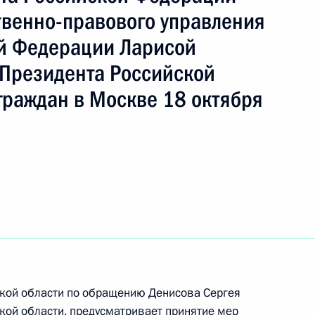
твенно-правового управления
й Федерации Ларисой
ть следующие материалы
Президента Российской
граждан в Москве 18 октября
ного по итогам личного приёма в режиме видео-
 области, проведённого по поручению
и помощником Президента Российской
ственно-правового управления Президента
ычевой в Приёмной Президента Российской
оскве 18 октября 2023 года
ской области по обращению Денисова Сергея
кой области, предусматривает принятие мер