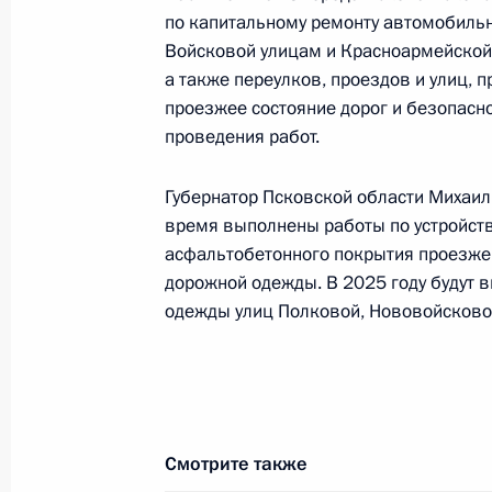
17 апреля 2025 года, четверг
по капитальному ремонту автомобильн
Войсковой улицам и Красноармейской 
Продлён контроль исполнения пору
а также переулков, проездов и улиц, 
в режиме видео-конференц-связи ж
проезжее состояние дорог и безопасно
по поручению Президента Российс
проведения работ.
Президента Российской Федерации
Сергеем Вахруковым в Приёмной П
Губернатор Псковской области Михаил
граждан в Москве 1 октября 2024 
время выполнены работы по устройст
17 апреля 2025 года, 16:04
асфальтобетонного покрытия проезжей
дорожной одежды. В 2025 году будут 
одежды улиц Полковой, Нововойсковой
10 апреля 2025 года, четверг
О ходе исполнения поручения, дан
конференц-связи жительницы Псков
Президента Российской Федерации
Смотрите также
Российской Федерации по вопроса