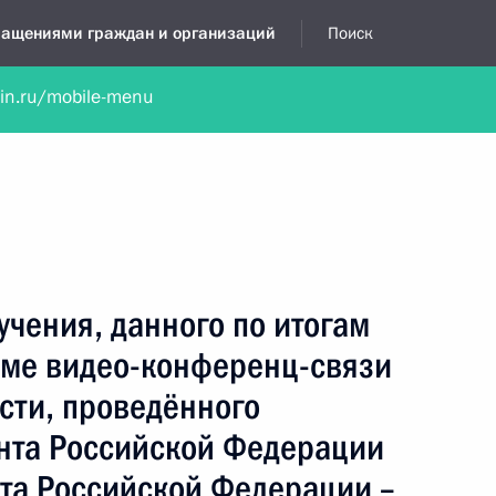
бращениями граждан и организаций
Поиск
lin.ru/mobile-menu
нта
Обратиться в устной форме
Новости
Обзоры обращени
я приёмная
август, 2025
учения, данного по итогам
име видео-конференц-связи
сти, проведённого
нта Российской Федерации
а Российской Федерации –