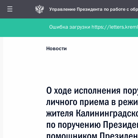
Управление Президента по работе с о
Ошибка загрузки https://letters.krem
Обратиться в форме электронного докуме
Все новости
Личный приём
Мобильна
Новости
Поиск по руководителю, географии и тематике
О ходе исполнения пор
личного приема в реж
Все руководители, регионы, города и темы
жителя Калининградско
по поручению Президе
помощником Президен