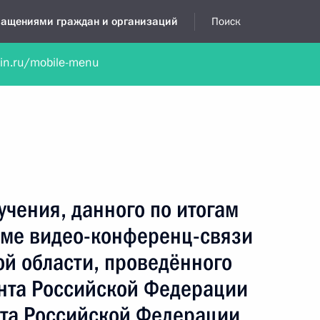
бращениями граждан и организаций
Поиск
lin.ru/mobile-menu
нта
Обратиться в устной форме
Новости
Обзоры обращени
я приёмная
январь, 2024
учения, данного по итогам
име видео-конференц-связи
й области, проведённого
нта Российской Федерации
та Российской Федерации