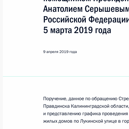
Правдинск
Анатолием Серышевым
Российской Федерации
25 января 2024 года, четверг
5 марта 2019 года
Приняты меры по итогам личного п
Калининградской области, проведё
Федерации помощником Президент
9 апреля 2019 года
Президента Российской Федерации
2019 года
25 января 2024 года, 18:25
Поручение, данное по обращению Стре
О ходе принятия мер по итогам ли
Правдинска Калининградской области,
жителя Калининградской области, 
и представлению графика проведения 
Российской Федерации помощнико
жилых домов по Лукинской улице в го
в Приёмной Президента Российско