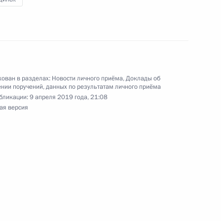
чного приёма в режиме видео-конференц-связи
проведённого по поручению Президента
м Президента Российской Федерации
й Федерации по приёму граждан в Москве
ован в разделах:
Новости личного приёма
,
Доклады об
нии поручений, данных по результатам личного приёма
бликации:
9 апреля 2019 года, 21:08
ая версия
ке за принятием мер по итогам личного приёма
ителя Калининградской области, проведённого
ской Федерации помощником Президента
 Президента Российской Федерации по приёму
да