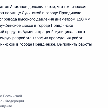
нтон Алиханов доложил о том, что техническая
в по улице Лукинской в городе Правдинске
зопровода высокого давления диаметром 110 мм,
ружбинское шоссе в городе Правдинске
ый продукт». Администрацией муниципального
округ» разработан график проведения работ
ке за принятием мер по итогам личного приёма
кинской в городе Правдинске. Выполнить работы
ителя Калининградской области, проведённого
ской Федерации помощником Президента
 Президента Российской Федерации по приёму
да
та Российской
чного приёма в режиме видео-конференц-связи
кой Федерации
зидента
проведённого по поручению Президента