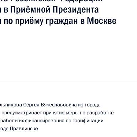
 в Приёмной Президента
 по приёму граждан в Москве
риёма в режиме видео-конференц-связи жителя
нного по поручению Президента Российской
а Российской Федерации в Приёмной
 по приёму граждан в Москве 5 марта
льникова Сергея Вячеславовича из города
чного приёма в режиме видео-конференц-связи
 предусматривает принятие меры по разработке
проведённого по поручению Президента
работ и их финансирования по газификации
м Президента Российской Федерации
роде Правдинске.
й Федерации по приёму граждан в Москве