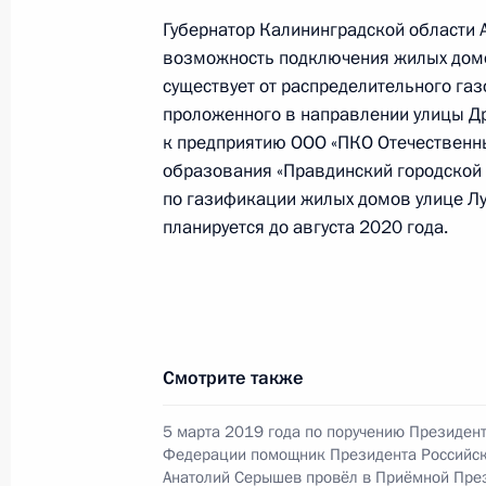
5 марта 2019 года
Губернатор Калининградской области А
25 января 2024 года, 18:08
возможность подключения жилых домо
существует от распределительного га
проложенного в направлении улицы Д
к предприятию ООО «ПКО Отечественн
1 августа 2023 года, вторник
образования «Правдинский городской 
Продлён контроль в рабочем поряд
по газификации жилых домов улице Лу
в режиме видео-конференц-связи ж
планируется до августа 2020 года.
по поручению Президента Россий
Российской Федерации в Приёмной
граждан в Москве 5 марта 2019 го
1 августа 2023 года, 18:41
Смотрите также
5 марта 2019 года по поручению Президен
О ходе принятия мер по итогам ли
Федерации помощник Президента Российс
Анатолий Серышев провёл в Приёмной Пре
жителя Калининградской области, 