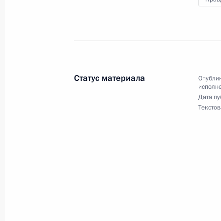
О ходе принятия мер по итогам ли
жителя Калининградской области, 
Российской Федерации помощнико
в Приёмной Президента Российско
5 марта 2019 года
Статус материала
Опублик
17 января 2023 года, 18:39
исполне
Дата пу
Текстов
15 апреля 2022 года, пятница
Продлён контроль в рабочем поряд
в режиме видео-конференц-связи ж
по поручению Президента Россий
Российской Федерации в Приёмной
граждан в Москве 5 марта 2019 го