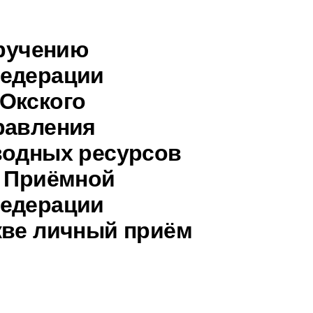
оручению
Федерации
Окского
равления
водных ресурсов
в Приёмной
Федерации
кве личный приём