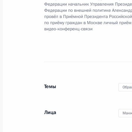
Федерации начальник Управления Президе
Федерации по внешней политике Александ
О ходе исполнения поручения, дан
провёл в Приёмной Президента Российско
конференц-связи жителя Нижегород
по приёму граждан в Москве личный приём
видео-конференц-связи
Президента Российской Федерации
Российской Федерации по общест
Смирновым в Приёмной Президента
в Москве 2 октября 2019 года
18 декабря 2019 года, 22:19
Темы
Обра
9 октября 2019 года, среда
О ходе исполнения поручения, дан
конференц-связи жителя Нижегород
Лица
Манж
Президента Российской Федерации
Российской Федерации по общест