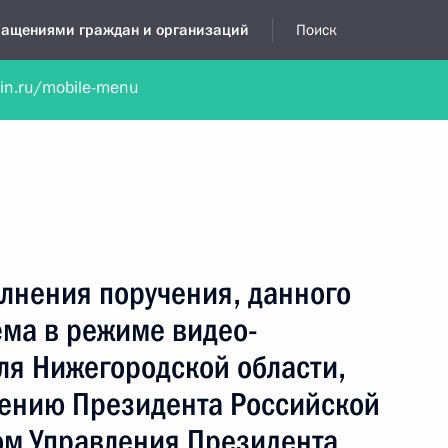
бращениями граждан и организаций
Поиск
lin.ru/mobile-menu
нта
Обратиться в устной форме
Новости
Обзоры обращени
я приёмная
июнь, 2020
лнения поручения, данного
ёма в режиме видео-
ля Нижегородской области,
чению Президента Российской
м Управления Президента