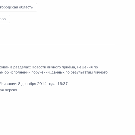
 Российской Федерации по приёму граждан
городская область
ово
ю Президента Российской Федерации начальник
ован в разделах:
Новости личного приёма
,
Решения по
й Федерации по общественным связям
м об исполнении поручений, данных по результатам личного
ов провёл в Приёмной Президента Российской
бликации:
8 декабря 2014 года, 16:37
оскве личный приём граждан в режиме видео-
ая версия