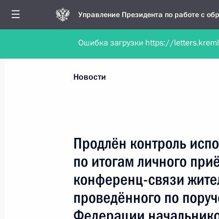
Управление Президента по работе с о
Ошибка загрузки https://letters.krem
Обратиться в форме электронного докуме
Все новости
Личный приём
Мобильна
Новости
Поиск по руководителю, географии и тематике
Продлён контроль испо
по итогам личного при
Все руководители, регионы, города и темы
конференц-связи жите
проведённого по пору
Федерации начальнико