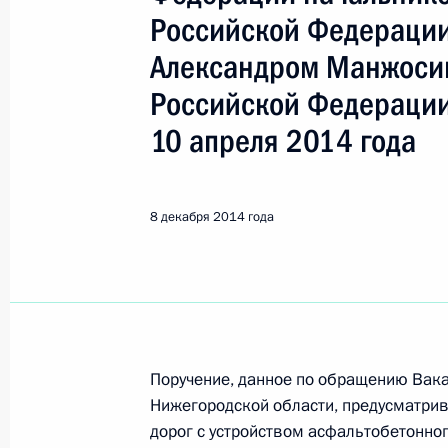
Павлово
Российской Федерации
Александром Манжоси
29 июня 2020 года, понедельник
Российской Федерации
Исполнено поручение (меры принят
10 апреля 2014 года
видео-конференц-связи жителя Ниж
по поручению Президента Российс
Президента Российской Федерации
8 декабря 2014 года
Александром Смирновым в Приёмн
по приёму граждан в Москве 2 окт
29 июня 2020 года, 21:49
О ходе исполнения поручения, дан
Поручение, данное по обращению Вак
Нижегородской области, предусматрив
конференц-связи жителя Нижегород
дорог с устройством асфальтобетонно
Президента Российской Федерации