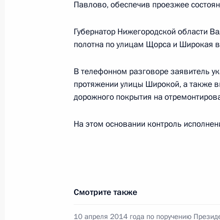
Павлово, обеспечив проезжее состоян
Российской Федерации по общест
Смирновым в Приёмной Президента
Губернатор Нижегородской области Ва
в Москве 2 октября 2019 года
полотна по улицам Щорса и Широкая в
29 июня 2020 года, 21:12
В телефонном разговоре заявитель ук
протяжении улицы Широкой, а также 
18 декабря 2019 года, среда
дорожного покрытия на отремонтирова
Снято с контроля исполнения пору
На этом основании контроль исполнени
в режиме видео-конференц-связи ж
по поручению Президента Российс
Президента Российской Федерации
Александром Смирновым в Приёмн
по приёму граждан в Москве 2 окт
Смотрите также
18 декабря 2019 года, 22:49
10 апреля 2014 года по поручению Презид