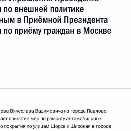
 по внешней политике
ным в Приёмной Президента
 по приёму граждан в Москве
ы), данное по итогам личного приёма в режиме
егородской области, проведённого
кой Федерации начальником Управления
 по общественным связям и коммуникациям
ой Президента Российской Федерации
ября 2019 года
ного по итогам личного приёма в режиме видео-
аева Вячеслава Вадимовича из города Павлово
ает принятие мер по ремонту автомобильных
ской области, проведённого по поручению
го покрытия по улицам Щорса и Широкая в городе
 начальником Управления Президента