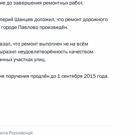
ие до завершения ремонтных работ.
венным связям и коммуникациям Александром
 Российской Федерации по приёму граждан
лерий Шанцев доложил, что ремонт дорожного
 городе Павлово произведён.
азал, что ремонт выполнен не на всём
выразил неудовлетворённость качеством
нных участках улиц.
чение, данное по итогам личного приёма
я поручения продлён до 1 сентября 2015 года.
ителя Нижегородской области, проведённого
кой Федерации начальником Управления
 по общественным связям и коммуникациям
ой Президента Российской Федерации
ября 2019 года
ента Российской