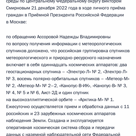
среды по Центральному Федеральному округу Виктором
Смирновым 21 декабря 2022 года в ходе личного приёма
граждан в Приёмной Президента Российской Федерации
в Москве:
по обращению Ассоровой Надежды Владимировны
по вопросу получения информации с метеорологических
спутников доложено, что российская группировка спутников
метеорологического и природно-ресурсного назначения
включает в себя одиннадцать космических аппаратов: два
геостационарных спутника – «Электро-Л» № 2, «Электро-Л»
№ 3, восемь полярно-орбитальных спутников – «Метеор-М»
№ 2, «Метеор-М» № 2–2, «Канопус-В‑ИК», «Канопус-В» № 3,
№ 4, № 5 и № 6, Аист-2Д и один спутник
на высокоэллиптической орбите – «Арктика-М» № 1.
Ежесуточно осуществляется прием и обработка данных с 11
российских и 23 зарубежных космических аппаратов
наблюдения Земли. Создана и эксплуатируется
оперативная космическая система сбора и передачи
данных с наземной наблюдательной сети Федеральной