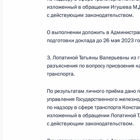
27 мая 2025 года, вторник
изложенный в обращении Игушева М.Д.
с действующим законодательством.
Исполнены поручения, данные по р
по поручению Президента Российс
О выполнении доложить в Администра
Окского бассейнового водного упр
подготовки доклада до 26 мая 2023 го
ресурсов Вахтангом Астаховым в 
по приёму граждан в Москве 25 ап
3. Лопатиной Татьяны Валерьевны из г
27 мая 2025 года, 16:16
разъяснения по вопросу присвоения 
транспорта.
25 апреля 2025 года, пятница
По результатам личного приёма дано 
управления Государственного железн
25 апреля 2025 года по поручени
по надзору в сфере транспорта Конста
руководитель Московско-Окского 
изложенный в обращении Лопатиной Т.В
агентства водных ресурсов Вахтанг
с действующим законодательством.
Российской Федерации по приёму 
25 апреля 2025 года, 16:14