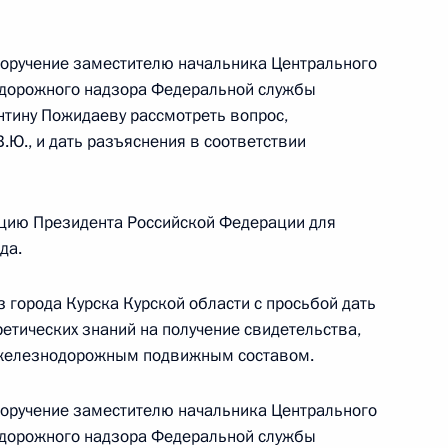
ской области Светлана Зайцева провела
й Федерации по приёму граждан в Москве
поручение заместителю начальника Центрального
одорожного надзора Федеральной службы
нтину Пожидаеву рассмотреть вопрос,
Ю., и дать разъяснения в соответствии
цию Президента Российской Федерации для
Президента Российской Федерации руководитель
да.
одного управления Федерального агентства
провёл в Приёмной Президента Российской
 города Курска Курской области с просьбой дать
оскве личный приём граждан
етических знаний на получение свидетельства,
железнодорожным подвижным составом.
поручение заместителю начальника Центрального
одорожного надзора Федеральной службы