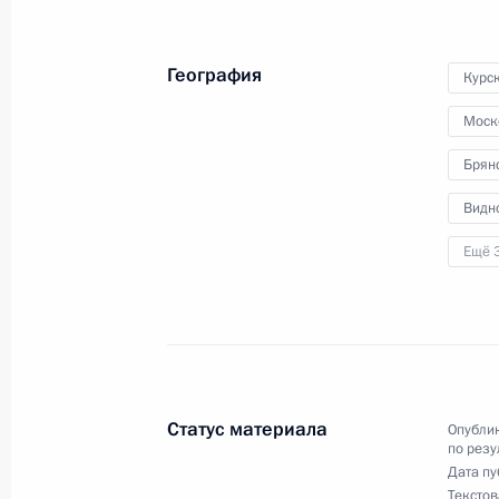
в Москве личный приём граждан
25 апреля 2024 года, 16:36
География
Курск
Моск
28 ноября 2023 года, вторник
Брян
Исполнены поручения, данные по р
Видн
по поручению Президента Российс
Федеральной службы государственн
Ещё 
по Московской области Светланой
Федерации по приёму граждан в Мо
28 ноября 2023 года, 19:22
Статус материала
Опублик
по резу
19 октября 2023 года, четверг
Дата пу
Текстов