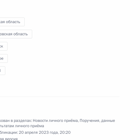
ая область
овская область
ск
езультатам личного приёма, проведённого
ое
кой Федерации руководителем Управления
ой регистрации, кадастра и картографии
3
 Зайцевой в Приёмной Президента Российской
скве 31 октября 2023 года
ован в разделах:
Новости личного приёма
,
Поручения, данные
льтатам личного приёма
бликации:
20 апреля 2023 года, 20:20
ая версия