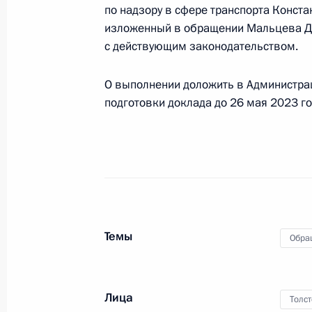
по надзору в сфере транспорта Конста
Исполнены поручения, данные по р
изложенный в обращении Мальцева Д.В
с действующим законодательством.
по поручению Президента Российс
территориального управления Феде
по Центральному федеральному ок
О выполнении доложить в Администра
подготовки доклада до 26 мая 2023 го
Президента Российской Федерации
2024 года
30 мая 2024 года, 16:42
25 апреля 2024 года, четверг
Темы
25 апреля 2024 года по поручени
Обра
Межрегионального территориально
в сфере транспорта по Центрально
провёл в Приёмной Президента Ро
Лица
Толс