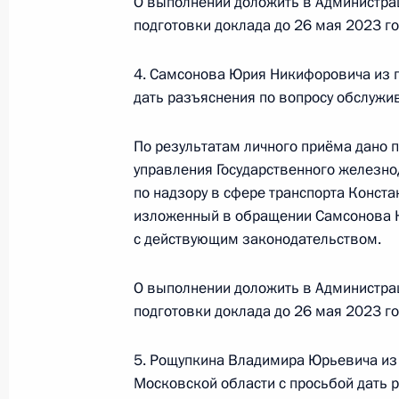
О выполнении доложить в Администра
подготовки доклада до 26 мая 2023 го
4. Самсонова Юрия Никифоровича из г
11 марта 2025 года, вторник
дать разъяснения по вопросу обслуж
11 марта 2025 года по поручению
руководитель Межрегионального у
По результатам личного приёма дано 
мониторингу по Центральному феде
управления Государственного железн
в Приёмной Президента Российско
по надзору в сфере транспорта Конста
личный приём граждан
изложенный в обращении Самсонова Ю.
с действующим законодательством.
11 марта 2025 года, 15:15
О выполнении доложить в Администра
подготовки доклада до 26 мая 2023 го
16 октября 2024 года, среда
5. Рощупкина Владимира Юрьевича из 
16 октября 2024 года по поручен
Московской области с просьбой дать 
руководитель Управления Федераль