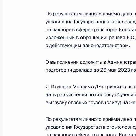
в Приёмной Президента Российско
28 ноября 2019 года
По результатам личного приёма дано 
20 ноября 2025 года, 16:43
управления Государственного железн
по надзору в сфере транспорта Конста
изложенный в обращении Грачева Е.С.,
с действующим законодательством.
18 ноября 2025 года, вторник
О ходе исполнения поручения, дан
О выполнении доложить в Администра
конференц-связи жителя Московско
подготовки доклада до 26 мая 2023 го
Президента Российской Федерации
Российской Федерации по внутрен
2. Игушева Максима Дмитриевича из г
Президента Российской Федерации
дать разъяснения по вопросу обучени
2019 года
выгрузку опасных грузов (сливу) на 
18 ноября 2025 года, 16:11
По результатам личного приёма дано 
управления Государственного железн
по надзору в сфере транспорта Конста