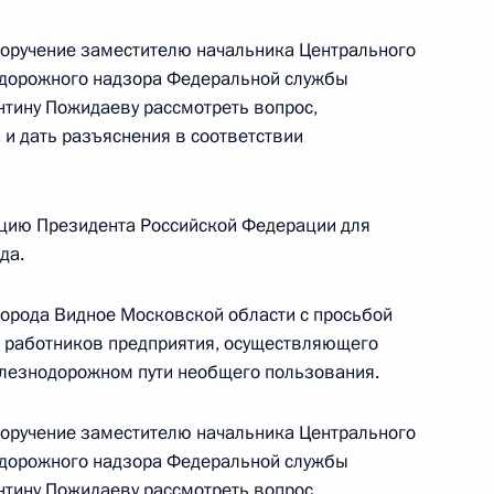
й Федерации по приёму граждан в Москве
поручение заместителю начальника Центрального
одорожного надзора Федеральной службы
нтину Пожидаеву рассмотреть вопрос,
 и дать разъяснения в соответствии
ного по итогам личного приёма в режиме видео-
цию Президента Российской Федерации для
й области, проведённого по поручению
да.
 начальником Управления Президента
ней политике Андреем Яриным в Приёмной
орода Видное Московской области с просьбой
 по приёму граждан в Москве 28 ноября
я работников предприятия, осуществляющего
железнодорожном пути необщего пользования.
поручение заместителю начальника Центрального
одорожного надзора Федеральной службы
нтину Пожидаеву рассмотреть вопрос,