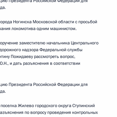
цию Президента Российской Федерации для
да.
орода Ногинска Московской области с просьбой
ивания локомотива одним машинистом.
 Президента Российской Федерации
правления Федеральной службы по финансовому
поручение заместителю начальника Центрального
ральному округу Станислав Волков провёл
одорожного надзора Федеральной службы
й Федерации по приёму граждан в Москве
нтину Пожидаеву рассмотреть вопрос,
Н., и дать разъяснения в соответствии
цию Президента Российской Федерации для
да.
поселка Жилево городского округа Ступинский
ию Президента Российской Федерации
разъяснения по вопросу проведения контрольных
ной службы государственной регистрации,