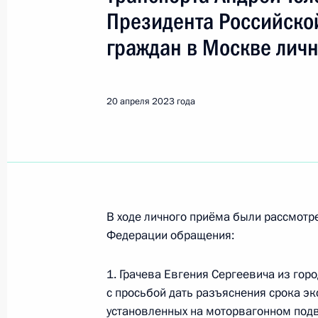
Ногинск
Президента Российско
граждан в Москве лич
15 апреля, среда
15 апреля 2026 года по поручени
Московской области Сергей Забат
20 апреля 2023 года
Федерации по приёму граждан в М
15 апреля 2026 года, 18:56
20 ноября 2025 года, четверг
В ходе личного приёма были рассмот
Федерации обращения:
Продлён контроль исполнения пору
в режиме видео-конференц-связи ж
1. Грачева Евгения Сергеевича из гор
по поручению Президента Российс
с просьбой дать разъяснения срока э
Президента Российской Федерации
установленных на моторвагонном под