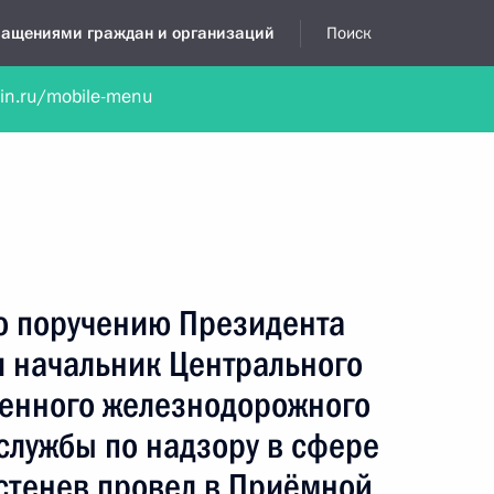
бращениями граждан и организаций
Поиск
lin.ru/mobile-menu
нта
Обратиться в устной форме
Новости
Обзоры обращени
я приёмная
апрель, 2026
по поручению Президента
 начальник Центрального
венного железнодорожного
службы по надзору в сфере
стенев провел в Приёмной