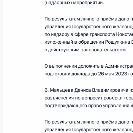
(надзорных) мероприятий.
кадастра и картографии по Москов
в Приёмной Президента Российско
По результатам личного приёма дано 
личный приём граждан
управления Государственного железн
16 октября 2024 года, 16:13
по надзору в сфере транспорта Конста
изложенный в обращении Рощупкина В.
с действующим законодательством.
25 июля 2024 года, четверг
О выполнении доложить в Администра
25 июля 2024 года по поручению 
подготовки доклада до 26 мая 2023 го
Московско-Окского бассейнового в
водных ресурсов Вахтанг Астахов 
6. Мальцева Дениса Владимировича из
Федерации по приёму граждан в М
разъяснения по вопросу проверки теор
подтверждающего право управления 
25 июля 2024 года, 16:32
По результатам личного приёма дано 
управления Государственного железн
30 мая 2024 года, четверг