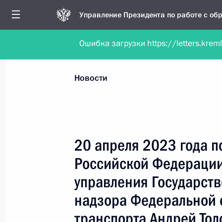
Управление Президента по работе с о
Ошибка загрузки https://letters.krem
Обратиться в форме электронного докуме
Все новости
Личный приём
Мобильна
Новости
Поиск по руководителю, географии и тематике
20 апреля 2023 года 
Российской Федерации
Все руководители, регионы, города и темы
управления Государст
надзора Федеральной 
транспорта Андрей Тол