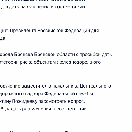
, и дать разъяснения в соответствии
езультатам личного приёма, проведённого
кой Федерации руководителем Московско-
цию Президента Российской Федерации для
авления Федерального агентства водных
да.
Приёмной Президента Российской Федерации
реля 2025 года
орода Брянска Брянской области с просьбой дать
категории риска объектам железнодорожного
поручение заместителю начальника Центрального
одорожного надзора Федеральной службы
ю Президента Российской Федерации
нтину Пожидаеву рассмотреть вопрос,
бассейнового водного управления Федерального
., и дать разъяснения в соответствии
 Астахов провёл в Приёмной Президента
граждан в Москве личный приём граждан