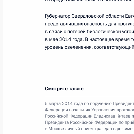
О ходе исполнения поручения, дан
Губернатор Свердловской области Евг
конференц-связи жительницы Свер
представлявших опасность для прогул
Президента Российской Федераци
в связи с потерей биологической уст
Федерации Игорем Щёголевым в П
в мае 2014 года. В настоящее время т
по приёму граждан в Москве 23 ап
уровень озеленения, соответствующи
30 июня 2015 года, 20:55
28 мая 2015 года, четверг
Смотрите также
28 мая 2015 года по поручению П
Управления Президента Российско
5 марта 2014 года по поручению Президен
и организаций Михаил Михайловск
Федерации начальник Управления протоко
Федерации по приёму граждан в М
Российской Федерации Владислав Китаев 
Президента Российской Федерации по при
конференц-связи
в Москве личный приём граждан в режиме