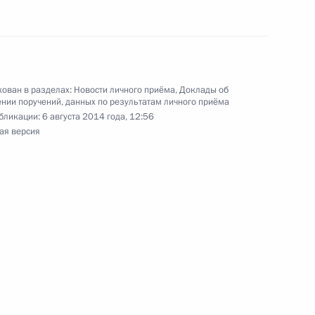
резидента Российской Федерации по приёму
 года
ован в разделах:
Новости личного приёма
,
Доклады об
нии поручений, данных по результатам личного приёма
бликации:
6 августа 2014 года, 12:56
ного по итогам личного приёма в режиме видео-
ая версия
дловской области, проведённого по поручению
 советником Президента Российской Федерации
резидента Российской Федерации по приёму
 года