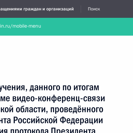
бращениями граждан и организаций
Поиск
lin.ru/mobile-menu
нта
Обратиться в устной форме
Новости
Обзоры обращени
я приёмная
июль, 2015
учения, данного по итогам
име видео-конференц-связи
кой области, проведённого
нта Российской Федерации
ия протокола Президента