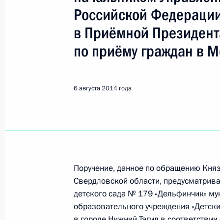
Нижний Тагил
Российской Федераци
в Приёмной Президент
Показа
по приёму граждан в М
6 июля 2015 года, понедельник
6 августа 2014 года
Исполнено поручение, данное по и
конференц-связи жительницы Свер
Президента Российской Федераци
Федерации Игорем Щёголевым в П
по приёму граждан в Москве 23 ап
Поручение, данное по обращению Кня
6 июля 2015 года, 21:47
Свердловской области, предусматрива
детского сада № 179 «Дельфинчик» м
образовательного учреждения «Детск
30 июня 2015 года, вторник
в городе Нижний Тагил в соответствии