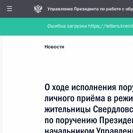
Управление Президента по работе с о
Ошибка загрузки https://letters.krem
Обратиться в форме электронного докуме
Все новости
Личный приём
Мобильна
Новости
Поиск по руководителю, географии и тематике
О ходе исполнения пор
личного приёма в реж
Все руководители, регионы, города и темы
жительницы Свердловс
по поручению Президе
начальником Управлен