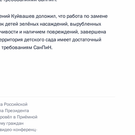
ного по итогам личного приёма в режиме видео-
ений Куйвашев доложил, что работа по замене
дловской области, проведённого по поручению
ок детей зелёных насаждений, вырубленных
и помощником Президента Российской
ойчивости и наличием повреждений, завершена
риёмной Президента Российской Федерации
ерритория детского сада имеет достаточный
реля 2015 года
й требованиям СанПиН.
резидента Российской Федерации начальник
й Федерации по работе с обращениями граждан
та Российской
ий провёл в Приёмной Президента Российской
ла Президента
оскве личный приём граждан в режиме видео-
провёл в Приёмной
ёму граждан
 видео-конференц-