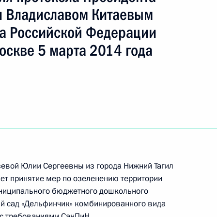
и Владиславом Китаевым
а Российской Федерации
ть следующие материалы
оскве 5 марта 2014 года
тогам личного приёма в режиме видео-
дловской области, проведённого по поручению
и помощником Президента Российской
риёмной Президента Российской Федерации
реля 2015 года
зевой Юлии Сергеевны из города Нижний Тагил
ет принятие мер по озеленению территории
униципального бюджетного дошкольного
ий сад «Дельфинчик» комбинированного вида
 с требованиями СанПиН.