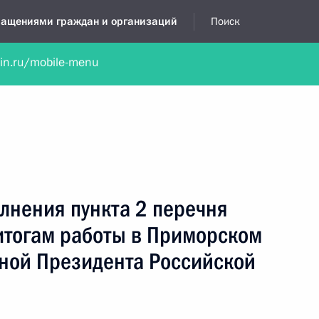
бращениями граждан и организаций
Поиск
lin.ru/mobile-menu
нта
Обратиться в устной форме
Новости
Обзоры обращени
я приёмная
август, 2026
лнения пункта 2 перечня
итогам работы в Приморском
ной Президента Российской