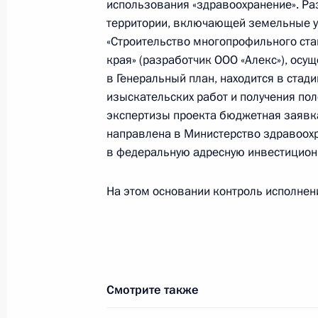
использования «здравоохранение». Ра
территории, включающей земельные уч
«Строительство многопрофильного ста
13 октября 2025 года, понедельни
края» (разработчик ООО «Алекс»), осу
Продлён контроль исполнения пунк
в Генеральный план, находится в стад
работы в Приморском крае мобиль
изыскательских работ и получения по
Федерации
экспертизы проекта бюджетная заявка
направлена в Министерство здравоох
13 октября 2025 года, 16:55
в федеральную адресную инвестицион
На этом основании контроль исполнени
О ходе исполнения пункта 2 перечн
в Приморском крае мобильной пр
13 октября 2025 года, 16:48
Смотрите также
10 октября 2025 года, пятница