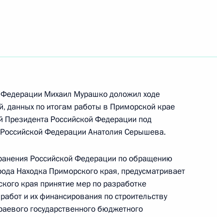
чения, данного по итогам личного приёма
ителя Приморского края, проведённого
кой Федерации начальником Управления
 Федерации Михаил Мурашко доложил ходе
 по вопросам мониторинга и анализа
й, данных по итогам работы в Приморской крае
м Харичевым в Приёмной Президента
й Президента Российской Федерации под
граждан в Москве 19 мая 2026 года
 Российской Федерации Анатолия Серышева.
хранения Российской Федерации по обращению
ода Находка Приморского края, предусматривает
кого края принятие мер по разработке
работ и их финансирования по строительству
ного по итогам личного приёма в режиме видео-
раевого государственного бюджетного