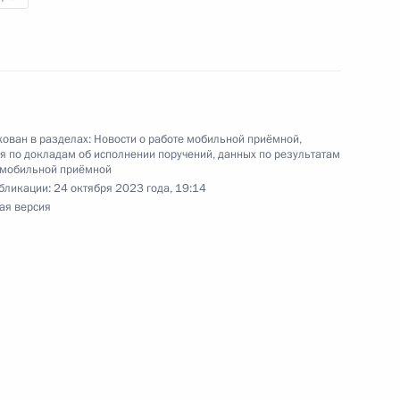
ного по итогам личного приёма в режиме видео-
орского края, проведённого по поручению
 советником Президента Российской Федерации
езидента Российской Федерации по приёму
ован в разделах:
Новости о работе мобильной приёмной
,
3 года
 по докладам об исполнении поручений, данных по результатам
 мобильной приёмной
бликации:
24 октября 2023 года, 19:14
ая версия
та 2 перечня поручений, данных по итогам
ной приёмной Президента Российской