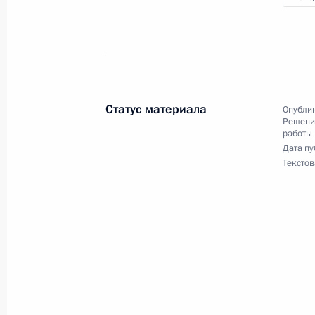
3 декабря 2024 года, вторник
О ходе исполнения поручения, дан
конференц-связи жительницы Прим
Президента Российской Федерации
Валерием Фадеевым в Приёмной Пр
Статус материала
Опублик
граждан в Москве 19 сентября 202
Решения
работы
3 декабря 2024 года, 16:47
Дата пу
Текстов
10 октября 2024 года, четверг
Продлён контроль исполнения пунк
работы в Приморском крае мобиль
Федерации
10 октября 2024 года, 15:36