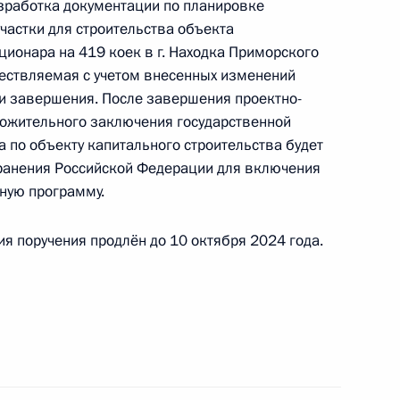
зработка документации по планировке
астки для строительства объекта
ционара на 419 коек в г. Находка Приморского
к
ществляемая с учетом внесенных изменений
та 2 перечня поручений, данных по итогам
ии завершения. После завершения проектно-
ной приёмной Президента Российской
ложительного заключения государственной
 по объекту капитального строительства будет
ранения Российской Федерации для включения
ную программу.
я поручения продлён до 10 октября 2024 года.
я поручений, данных по итогам работы
иёмной Президента Российской Федерации