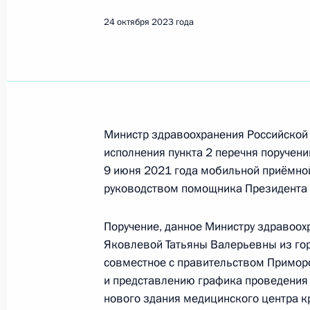
Находка
24 октября 2023 года
3 августа, понедельник
Продлён контроль исполнения пору
в режиме видео-конференц-связи ж
по поручению Президента Российс
Министр здравоохранения Российской
Президента Российской Федерации
исполнения пункта 2 перечня поручени
социальных процессов Александро
9 июня 2021 года мобильной приёмно
Российской Федерации по приёму 
руководством помощника Президента
3 августа 2026 года, 17:24
Поручение, данное Министру здравоо
Яковлевой Татьяны Валерьевны из гор
30 июля, четверг
совместное с правительством Приморс
и представлению графика проведения 
О ходе исполнения поручения, дан
нового здания медицинского центра к