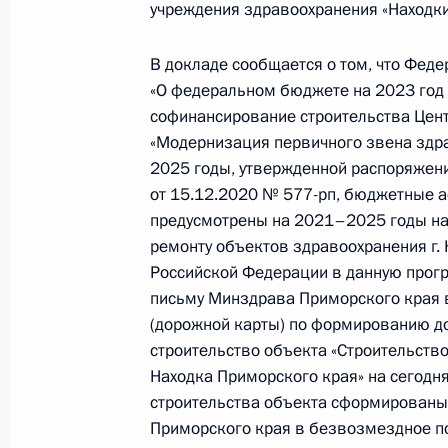
конференц-связи жителя Приморско
учреждения здравоохранения «Находки
Президента Российской Федерации
Российской Федерации по вопроса
В докладе сообщается о том, что Фед
процессов Александром Харичевым
«О федеральном бюджете на 2023 год 
Федерации по приёму граждан в М
софинансирование строительства Цент
«Модернизация первичного звена здр
30 июля 2026 года, 17:41
2025 годы, утвержденной распоряжен
от 15.12.2020 № 577-рп, бюджетные 
предусмотрены на 2021–2025 годы на 
19 мая, вторник
ремонту объектов здравоохранения г. 
Российской Федерации в данную прогр
19 мая 2026 года по поручению П
письму Минздрава Приморского края 
Управления Президента Российско
(дорожной карты) по формированию д
и анализа социальных процессов А
строительство объекта «Строительство
Президента Российской Федерации
Находка Приморского края» на сегодн
граждан
строительства объекта сформированы 
19 мая 2026 года, 17:23
Приморского края в безвозмездное п