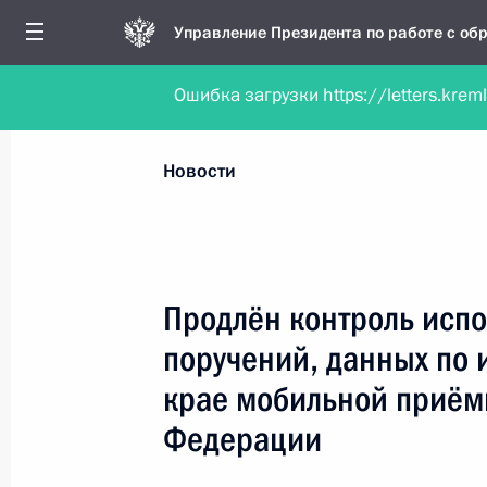
Управление Президента по работе с о
Ошибка загрузки https://letters.krem
Обратиться в форме электронного докуме
Все новости
Личный приём
Мобильна
Новости
Поиск по руководителю, географии и тематике
Продлён контроль испо
поручений, данных по 
Все руководители, регионы, города и темы
крае мобильной приём
Федерации