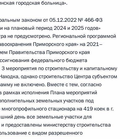
го края, проведённого по поручению
нская городская больница».
 начальником Управления Президента
м мониторинга и анализа социальных
еральным законом от 05.12.2022 № 466-ФЗ
 в Приёмной Президента Российской
и на плановый период 2024 и 2025 годов»
оскве 19 мая 2026 года
ра не предусмотрено. Региональной программой
авоохранения Приморского края» на 2021–
ием Правительства Приморского края
ассигнования федерального бюджета
3 мероприятия по строительству и капитальному
Находка, однако строительство Центра субъектом
амму не включено. Вместе с тем, согласно
резидента Российской Федерации начальник
в рамках исполнения Плана мероприятий
й Федерации по вопросам мониторинга
ополнительных земельных участков под
лександр Харичев провёл в Приёмной
 многопрофильного стационара на 419 коек в г.
 по приёму граждан в Москве личный приём
яшний день все земельные участки для
и предоставлены министерству строительства
ользование с видом разрешенного