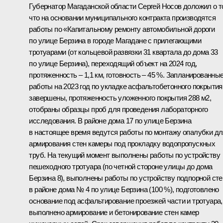
Губернатор Магаданской области Сергей Носов доложил о т
что на основании муниципального контракта производятся
работы по «Капитальному ремонту автомобильной дороги
по улице Берзина в городе Магадане с прилегающими
тротуарами (от кольцевой развязки 31 квартала до дома 33
по улице Берзина), переходящий объект на 2024 год,
протяженность – 1,1 км, готовность – 45 %. Запланированны
работы на 2023 год по укладке асфальтобетонного покрытия
завершены, протяженность уложенного покрытия 288 м2,
отобраны образцы проб для проведения лабораторного
исследования. В районе дома 17 по улице Берзина
в настоящее время ведутся работы по монтажу опалубки дл
армирования стен камеры под прокладку водопропускных
труб. На текущий момент выполнены работы по устройству
пешеходного тротуара (по четной стороне улицы до дома
Берзина 8), выполнены работы по устройству подпорной ст
в районе дома № 4 по улице Берзина (100 %), подготовлено
основание под асфальтирование проезжей части и тротуара,
выполнено армирование и бетонирование стен камер