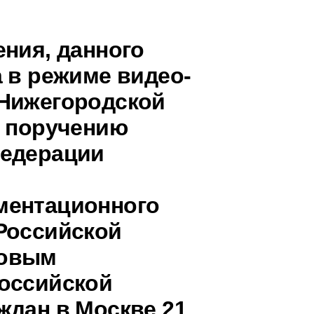
ения, данного
 в режиме видео-
 Нижегородской
о поручению
Федерации
ментационного
Российской
повым
оссийской
ждан в Москве 21