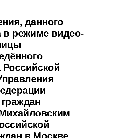
ения, данного
 в режиме видео-
ницы
ведённого
 Российской
Управления
Федерации
 граждан
 Михайловским
оссийской
ждан в Москве