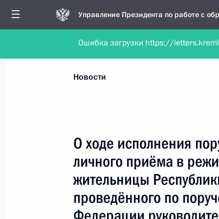
Управление Президента по работе с о
Ошибка загрузки https://letters.krem
Обратиться в форме электронного докуме
Все новости
Личный приём
Мобильна
Новости
Поиск по руководителю, географии и тематике
О ходе исполнения пор
личного приёма в реж
Все руководители, регионы, города и темы
жительницы Республики
проведённого по пору
Федерации руководите