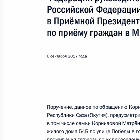
Ленск
Российской Федерации
в Приёмной Президент
9 сентября 2024 года, понедельни
по приёму граждан в М
Исполнено поручение (меры принят
видео-конференц-связи жителя Рес
по поручению Президента Россий
6 сентября 2017 года
Российской Федерации – начальни
Российской Федерации Дмитрием 
Федерации по приёму граждан в М
9 сентября 2024 года, 15:56
Поручение, данное по обращению Кор
Республики Саха (Якутия), предусматр
3 сентября 2024 года, вторник
в том числе семьи Корниловой Матрё
жилого дома 54Б по улице Победы в г
О ходе исполнения поручения, дан
проживания граждан до их переселени