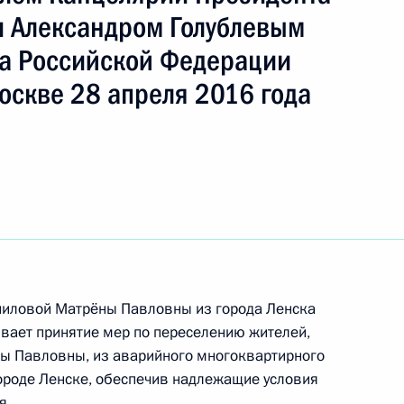
 Александром Голублевым
а Российской Федерации
к
оскве 28 апреля 2016 года
ы), данное по итогам личного приёма в режиме
публики Саха (Якутия), проведённого
ской Федерации помощником Президента
ком Контрольного управления Президента
Шальковым в Приёмной Президента Российской
оскве 11 октября 2023 года
ниловой Матрёны Павловны из города Ленска
ивает принятие мер по переселению жителей,
ны Павловны, из аварийного многоквартирного
ороде Ленске, обеспечив надлежащие условия
ного по итогам личного приёма в режиме видео-
я.