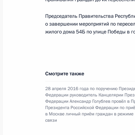
конференц-связи жителя Республик
Президента Российской Федераци
Председатель Правительства Республи
Федерации – начальником Контрол
о завершении мероприятий по пересе
Федерации Дмитрием Шальковым в
жилого дома 54Б по улице Победы в г
по приёму граждан в Москве 11 ок
3 сентября 2024 года, 17:08
25 июля 2024 года, четверг
Смотрите также
Продлён контроль поручения, данн
28 апреля 2016 года по поручению Презид
конференц-связи жителя Республик
Федерации руководитель Канцелярии През
Президента Российской Федераци
Федерации Александр Голублев провёл в 
Президента Российской Федерации по при
Федерации – начальником Контрол
в Москве личный приём граждан в режиме
Федерации Дмитрием Шальковым в
связи
по приёму граждан в Москве 11 ок