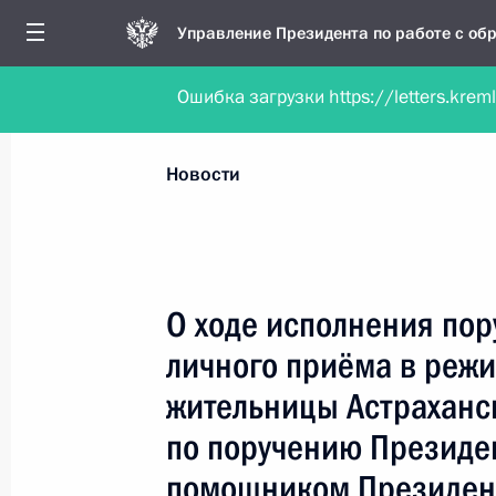
Управление Президента по работе с о
Ошибка загрузки https://letters.krem
Обратиться в форме электронного докуме
Все новости
Личный приём
Мобильна
Новости
Поиск по руководителю, географии и тематике
О ходе исполнения пор
личного приёма в реж
Все руководители, регионы, города и темы
жительницы Астраханс
по поручению Президе
помощником Президент