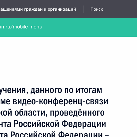
бращениями граждан и организаций
Поиск
lin.ru/mobile-menu
нта
Обратиться в устной форме
Новости
Обзоры обращени
я приёмная
декабрь, 2021
учения, данного по итогам
име видео-конференц-связи
кой области, проведённого
нта Российской Федерации
а Российской Федерации –