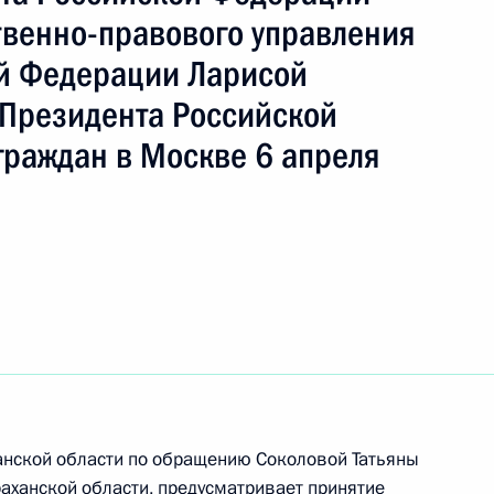
твенно-правового управления
й Федерации Ларисой
ть следующие материалы
Президента Российской
граждан в Москве 6 апреля
чений, данных по итогам личного приёма
ительницы Астраханской области, проведённого
кой Федерации начальником Управления
по приграничному сотрудничеству Алексеем
 Российской Федерации по приёму граждан
ханской области по обращению Соколовой Татьяны
раханской области, предусматривает принятие