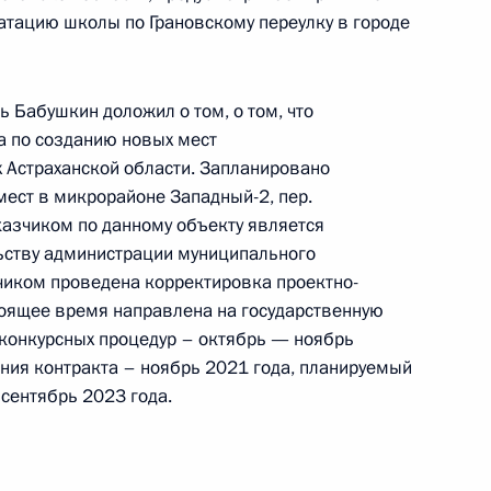
уатацию школы по Грановскому переулку в городе
чения, данного по итогам личного приёма
ителя Астраханской области, проведённого
ь Бабушкин доложил о том, о том, что
ской Федерации помощником Президента
а по созданию новых мест
 Президента Российской Федерации по приёму
 Астраханской области. Запланировано
года
мест в микрорайоне Западный-2, пер.
аказчиком по данному объекту является
ьству администрации муниципального
зчиком проведена корректировка проектно-
тоящее время направлена на государственную
ного по итогам личного приёма в режиме видео-
 конкурсных процедур – октябрь — ноябрь
кой области, проведённого по поручению
ния контракта – ноябрь 2021 года, планируемый
и помощником Президента Российской
сентябрь 2023 года.
 Российской Федерации по приёму граждан