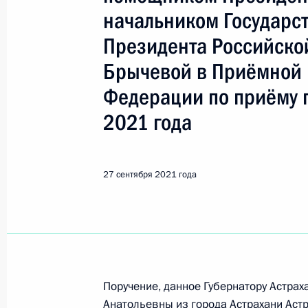
Астрахань
начальником Государс
Президента Российско
Показа
Брычевой в Приёмной 
Федерации по приёму 
16 декабря 2021 года, четверг
2021 года
Продлён контроль исполнения пору
в режиме видео-конференц-связи ж
по поручению Президента Российс
27 сентября 2021 года
Президента Российской Федерации 
Филатовым в Приёмной Президента
в Москве 17 декабря 2019 года
16 декабря 2021 года, 21:20
Поручение, данное Губернатору Астра
Анатольевны из города Астрахани Аст