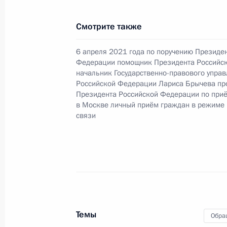
Смотрите также
6 декабря 2021 года, понедельник
6 апреля 2021 года по поручению Президе
О ходе исполнения поручения, дан
Федерации помощник Президента Российс
начальник Государственно-правового упра
конференц-связи жительницы Астра
Российской Федерации Лариса Брычева пр
Президента Российской Федерации
Президента Российской Федерации по при
Российской Федерации по пригран
в Москве личный приём граждан в режиме
в Приёмной Президента Российско
связи
17 декабря 2019 года
6 декабря 2021 года, 20:22
23 ноября 2021 года, вторник
Темы
О ходе исполнения поручения, дан
Обра