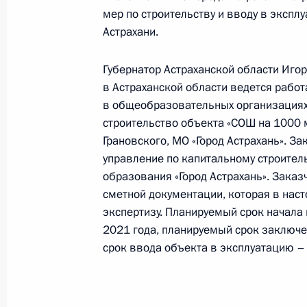
14 декабря 2021 года, вторник
мер по строительству и вводу в экспл
Астрахани.
Продлён контроль исполнения пору
в режиме видео-конференц-связи ж
Губернатор Астраханской области Игор
по поручению Президента Россий
в Астраханской области ведется работ
Российской Федерации в Приёмной
в общеобразовательных организациях
граждан в Москве 10 апреля 2012 
строительство объекта «СОШ на 1000 
14 декабря 2021 года, 18:17
Грановского, МО «Город Астрахань». З
управление по капитальному строител
образования «Город Астрахань». Зака
сметной документации, которая в нас
О ходе исполнения поручения, дан
экспертизу. Планируемый срок начала
конференц-связи жителя Астраханс
2021 года, планируемый срок заключе
Президента Российской Федераци
срок ввода объекта в эксплуатацию – 
Федерации в Приёмной Президента
в Москве 10 апреля 2012 года
14 декабря 2021 года, 17:22