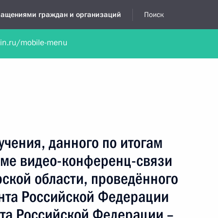
бращениями граждан и организаций
Поиск
lin.ru/mobile-menu
нта
Обратиться в устной форме
Новости
Обзоры обращени
я приёмная
октябрь, 2024
учения, данного по итогам
име видео-конференц-связи
ской области, проведённого
нта Российской Федерации
а Российской Федерации –