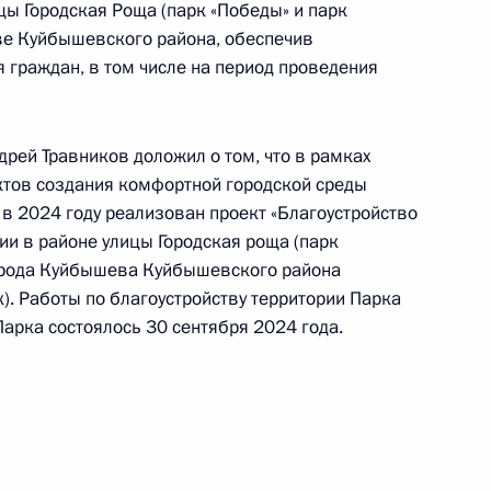
сибирской области, проведённого по поручению
цы Городская Роща (парк «Победы» и парк
и помощником Президента Российской
ве Куйбышевского района, обеспечив
ьного управления Президента Российской
 граждан, в том числе на период проведения
 Приёмной Президента Российской Федерации
враля 2024 года
рей Травников доложил о том, что в рамках
ктов создания комфортной городской среды
 в 2024 году реализован проект «Благоустройство
ии в районе улицы Городская роща (парк
города Куйбышева Куйбышевского района
). Работы по благоустройству территории Парка
ручения, данного по итогам личного приёма
арка состоялось 30 сентября 2024 года.
жительницы Новосибирской области,
идента Российской Федерации помощником
 – начальником Контрольного управления
и Дмитрием Шальковым в Приёмной Президента
граждан в Москве 21 февраля 2024 года