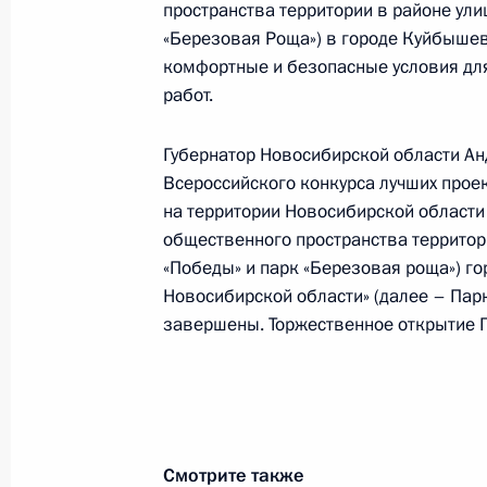
конференц-связи жительницы Ново
пространства территории в районе ули
Президента Российской Федераци
«Березовая Роща») в городе Куйбыше
Федерации – начальником Контрол
комфортные и безопасные условия для
Федерации Дмитрием Шальковым в
работ.
по приёму граждан в Москве 21 фе
Губернатор Новосибирской области Анд
1 октября 2024 года, 16:07
Всероссийского конкурса лучших прое
на территории Новосибирской области
общественного пространства территор
28 мая 2024 года, вторник
«Победы» и парк «Березовая роща») 
Новосибирской области» (далее – Парк
Продолжен контроль исполнения по
завершены. Торжественное открытие П
в режиме видео-конференц-связи 
проведённого по поручению През
Президента Российской Федерации
Президента Российской Федераци
Российской Федерации по приёму 
Смотрите также