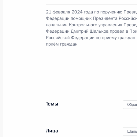
28 мая 2024 года, 16:39
21 февраля 2024 года по поручению Прези
Федерации помощник Президента Российс
начальник Контрольного управления Прези
О ходе исполнения поручения, дан
Федерации Дмитрий Шальков провел в Пр
конференц-связи жительницы Ново
Российской Федерации по приёму граждан
Президента Российской Федераци
приём граждан
Федерации – начальником Контрол
Федерации Дмитрием Шальковым в
по приёму граждан в Москве 21 фе
28 мая 2024 года, 16:33
Темы
Обра
21 февраля 2024 года, среда
21 февраля 2024 года по поручен
помощник Президента Российской 
Лица
Шаль