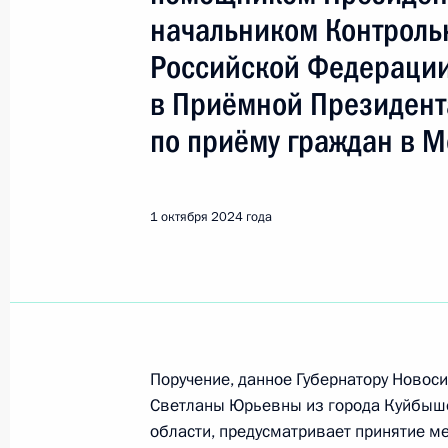
Куйбышев
начальником Контроль
Российской Федераци
3 октября 2024 года, четверг
в Приёмной Президент
Исполнено поручение (меры принят
по приёму граждан в М
видео-конференц-связи жительниц
по поручению Президента Россий
Российской Федерации – начальни
1 октября 2024 года
Российской Федерации Дмитрием 
Федерации по приёму граждан в М
3 октября 2024 года, 17:11
1 октября 2024 года, вторник
Поручение, данное Губернатору Ново
Светланы Юрьевны из города Куйбыш
О ходе исполнения поручения, дан
области, предусматривает принятие м