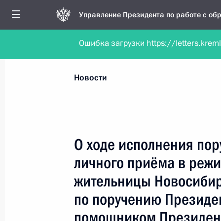
Управление Президента по работе с о
Ошибка загрузки https://letters.krem
Обратиться в форме электронного докуме
Все новости
Личный приём
Мобильна
Новости
Поиск по руководителю, географии и тематике
О ходе исполнения пор
личного приёма в реж
Все руководители, регионы, города и темы
жительницы Новосибир
по поручению Президе
помощником Президент