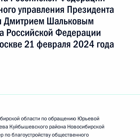
ного управления Президента
и Дмитрием Шальковым
а Российской Федерации
ы), данное по итогам личного приёма в режиме
оскве 21 февраля 2024 года
ы Новосибирской области, проведённого
ской Федерации помощником Президента
ком Контрольного управления Президента
Шальковым в Приёмной Президента Российской
оскве 21 февраля 2024 года
сибирской области по обращению Юрьевой
ева Куйбышевского района Новосибирской
ного по итогам личного приёма в режиме видео-
ер по благоустройству общественного