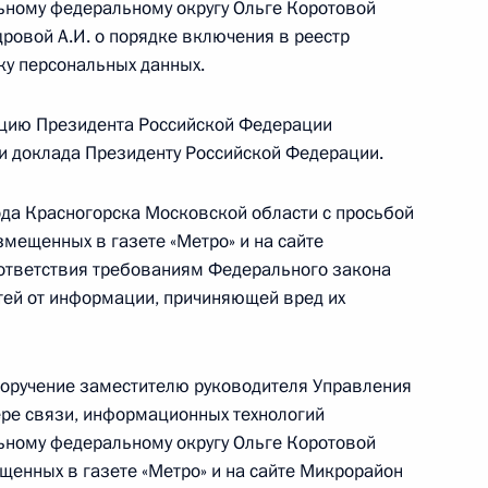
ьному федеральному округу Ольге Коротовой
ровой А.И. о порядке включения в реестр
ку персональных данных.
ию Президента Российской Федерации
ьной антимонопольной службы по городу Москве
цию Президента Российской Федерации
резидента Российской Федерации по приёму
ки доклада Президенту Российской Федерации.
раждан
ода Красногорска Московской области с просьбой
мещенных в газете «Метро» и на сайте
оответствия требованиям Федерального закона
тей от информации, причиняющей вред их
резидента Российской Федерации Руководитель
поручение заместителю руководителя Управления
й службы по Московской области Екатерина
ре связи, информационных технологий
зидента Российской Федерации по приёму
ьному федеральному округу Ольге Коротовой
раждан
щенных в газете «Метро» и на сайте Микрорайон