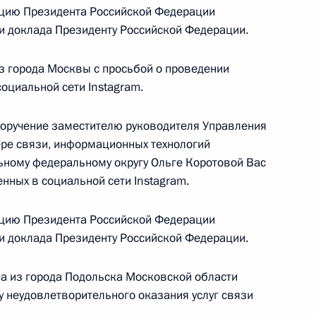
цию Президента Российской Федерации
ый приём граждан
ки доклада Президенту Российской Федерации.
з города Москвы с просьбой о проведении
оциальной сети Instagram.
поручение заместителю руководителя Управления
ю Президента Российской Федерации
ре связи, информационных технологий
ора Российской Федерации Юрий Пономарев
ьному федеральному округу Ольге Коротовой Вас
ссийской Федерации по приёму граждан
нных в социальной сети Instagram.
цию Президента Российской Федерации
ки доклада Президенту Российской Федерации.
а из города Подольска Московской области
у неудовлетворительного оказания услуг связи
ию Президента Российской Федерации начальник
.