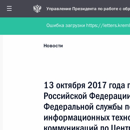
Управление Президента по работе с о
Ошибка загрузки https://letters.krem
Обратиться в форме электронного докуме
Все новости
Личный приём
Мобильна
Новости
Поиск по руководителю, географии и тематике
13 октября 2017 года 
Российской Федерации
Все руководители, регионы, города и темы
Федеральной службы по
информационных техно
коммуникаций по Цент