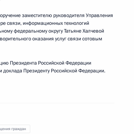
уры Российской Федерации в Центральном
ев провёл в Приёмной Президента Российской
поручение заместителю руководителя Управления
оскве личный приём граждан
ре связи, информационных технологий
ному федеральному округу Татьяне Халчевой
творительного оказания услуг связи сотовым
цию Президента Российской Федерации
ки доклада Президенту Российской Федерации.
езультатам личного приёма, проведённого
кой Федерации прокурором Московской области
резидента Российской Федерации по приёму
да
щения граждан