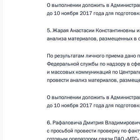
О выполнении доложить в Администра
по приёму граждан в Москве личн
до 10 ноября 2017 года для подготов
26 декабря 2018 года, 20:40
5. Жарая Анастасии Константиновны и
анализа материалов, размещенных в с
21 ноября 2018 года, среда
По результатам личного приема дано 
21 ноября 2018 года по поручени
Федеральной службы по надзору в сфе
заместитель Генерального прокур
и массовых коммуникаций по Централ
провел в Приёмной Президента Ро
провести анализ материалов, размеще
в Москве личный приём граждан
21 ноября 2018 года, 21:27
О выполнении доложить в Администра
до 10 ноября 2017 года для подготов
6. Рафаловича Дмитрия Владимирович
17 октября 2018 года, среда
с просьбой провести проверку по факт
17 октября 2018 года по поручен
сотовым оператором связи ПАО «МТС»