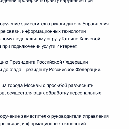
ведении проверки по факту нарушения при
 Президента Российской Федерации временно
ителя Межрегионального управления
анию алкогольного рынка по ЦФО Сергей
поручение заместителю руководителя Управления
дента Российской Федерации по приёму граждан
ре связи, информационных технологий
ному федеральному округу Татьяне Халчевой
 при подключении услуги Интернет.
цию Президента Российской Федерации
ки доклада Президенту Российской Федерации.
ию Президента Российской Федерации
 из города Москвы с просьбой разъяснить
екции труда в городе Москве Сергей Губин
ров, осуществляющих обработку персональных
ссийской Федерации по приёму граждан
поручение заместителю руководителя Управления
ре связи, информационных технологий