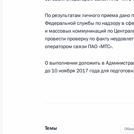
Управления Генеральной прокурат
Федеральном округе Мурат Кабало
По результатам личного приема дано 
Федерации по приёму граждан в М
Федеральной службы по надзору в сфе
и массовых коммуникаций по Централь
17 октября 2018 года, 19:35
провести проверку по факту неудовле
оператором связи ПАО «МТС».
23 августа 2018 года, четверг
О выполнении доложить в Администра
до 10 ноября 2017 года для подготов
Исполнены поручения, данные по р
по поручению Президента Российс
Алексеем Захаровым в Приёмной П
граждан в Москве 16 мая 2018 го
23 августа 2018 года, 13:52
Темы
Обра
16 мая 2018 года, среда