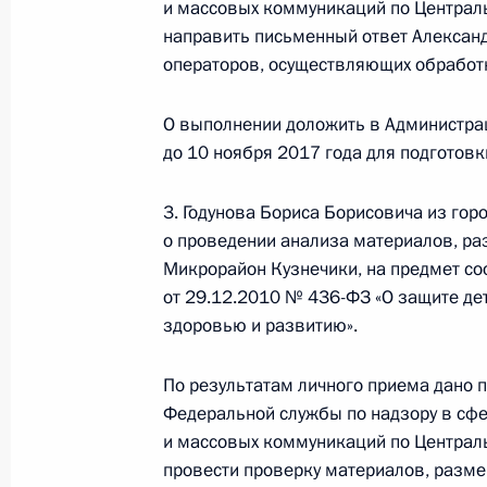
и массовых коммуникаций по Централ
направить письменный ответ Александ
15 октября 2019 года, вторник
операторов, осуществляющих обработ
15 октября 2019 года по поручен
руководитель Управления Федерал
О выполнении доложить в Администра
Армен Ханян провёл в Приёмной П
до 10 ноября 2017 года для подготов
граждан в Москве личный приём г
3. Годунова Бориса Борисовича из гор
15 октября 2019 года, 20:31
о проведении анализа материалов, раз
Микрорайон Кузнечики, на предмет с
от 29.12.2010 № 436-ФЗ «О защите де
5 июня 2019 года, среда
здоровью и развитию».
5 июня 2019 года по поручению П
По результатам личного приема дано 
Управления Федеральной налогово
Федеральной службы по надзору в сфе
Макарова провела в Приёмной Пре
и массовых коммуникаций по Централ
граждан в Москве личный приём г
провести проверку материалов, разме