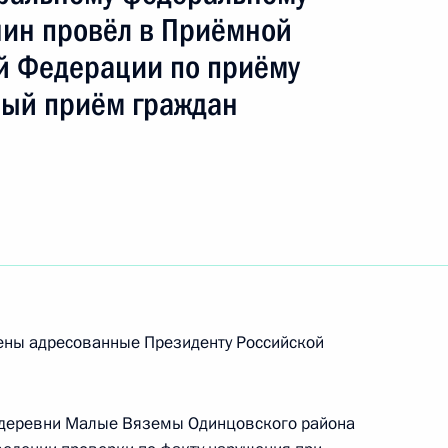
шин провёл в Приёмной
й Федерации по приёму
ть следующие материалы
ный приём граждан
ю Президента Российской Федерации начальник
 внутренних дел Российской Федерации
ков провёл в Приёмной Президента Российской
оскве личный приём граждан
рены адресованные Президенту Российской
з деревни Малые Вяземы Одинцовского района