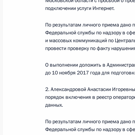
Московской области с просьбой о про
8 ноября 2019 года по поручению
подключении услуги Интернет.
исполняющий обязанности руковод
Федеральной службы по регулиров
По результатам личного приема дано 
Пальцев провел в Приёмной Прези
Федеральной службы по надзору в сфе
в Москве личный приём граждан
и массовых коммуникаций по Централь
8 ноября 2019 года, 20:30
провести проверку по факту нарушения
О выполнении доложить в Администра
29 октября 2019 года, вторник
до 10 ноября 2017 года для подготов
29 октября 2019 года по поручен
2. Александровой Анастасии Игоревны
руководитель Государственной инсп
порядок включения в реестр операто
провел в Приёмной Президента Ро
данных.
в Москве личный приём граждан
29 октября 2019 года, 20:29
По результатам личного приема дано 
Федеральной службы по надзору в сфе