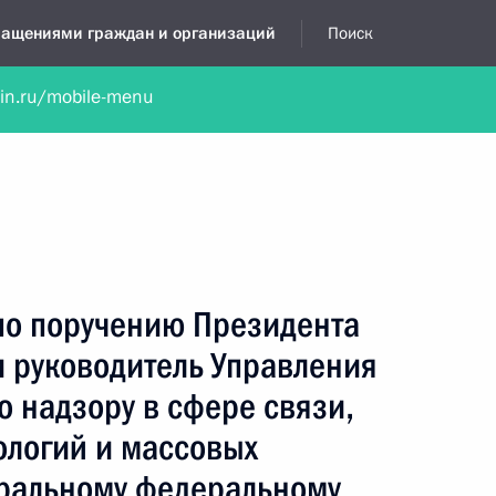
бращениями граждан и организаций
Поиск
lin.ru/mobile-menu
нта
Обратиться в устной форме
Новости
Обзоры обращени
я приёмная
ноябрь, 2019
по поручению Президента
 руководитель Управления
 надзору в сфере связи,
логий и массовых
ральному федеральному