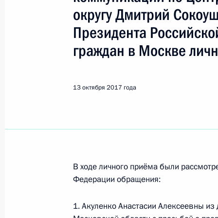
Красногорск
округу Дмитрий Сокоу
Президента Российско
Показа
граждан в Москве лич
27 ноября 2019 года, среда
13 октября 2017 года
27 ноября 2019 года по поручени
Главного управления Министерства
по Московской области Виктор Пау
Федерации по приёму граждан в М
27 ноября 2019 года, 23:13
В ходе личного приёма были рассмот
Федерации обращения:
8 ноября 2019 года, пятница
1. Акуленко Анастасии Алексеевны и