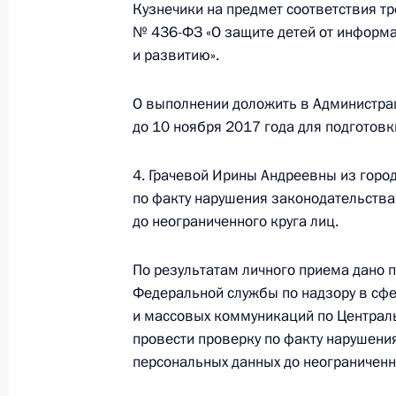
5 июня 2019 года, 22:10
Кузнечики на предмет соответствия т
№ 436-ФЗ «О защите детей от информ
и развитию».
21 мая 2019 года, вторник
О выполнении доложить в Администра
21 мая 2019 года по поручению П
до 10 ноября 2017 года для подготов
Главного управления Федеральной
Российской Федерации Михаил Вор
4. Грачевой Ирины Андреевны из горо
Российской Федерации по приёму 
по факту нарушения законодательства
до неограниченного круга лиц.
21 мая 2019 года, 22:09
По результатам личного приема дано 
Федеральной службы по надзору в сфе
26 декабря 2018 года, среда
и массовых коммуникаций по Централ
провести проверку по факту нарушени
26 декабря 2018 года по поручен
персональных данных до неограниченно
Руководитель Управления Федерал
Екатерина Макарова провела в Пр