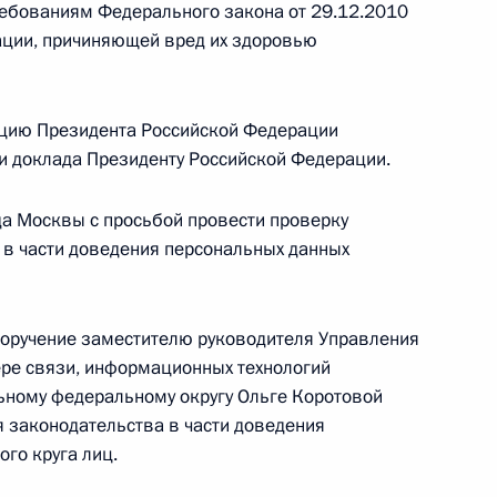
ребованиям Федерального закона от 29.12.2010
ации, причиняющей вред их здоровью
цию Президента Российской Федерации
резидента Российской Федерации начальник
ки доклада Президенту Российской Федерации.
 службы войск национальной гвардии
обьев провёл в Приёмной Президента
да Москвы с просьбой провести проверку
граждан в Москве личный приём граждан
 в части доведения персональных данных
поручение заместителю руководителя Управления
ре связи, информационных технологий
ьному федеральному округу Ольге Коротовой
я законодательства в части доведения
ию Президента Российской Федерации
го круга лиц.
ьной налоговой службы по Московской области
иёмной Президента Российской Федерации